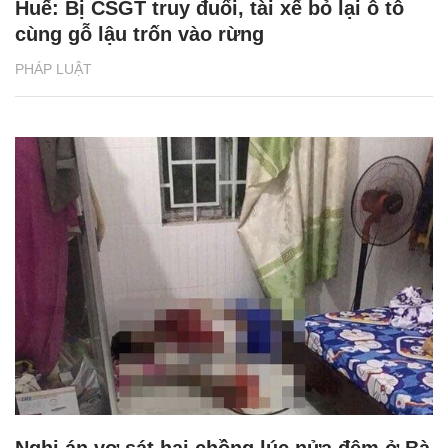
Huế: Bị CSGT truy đuổi, tài xế bỏ lại ô tô
cùng gỗ lậu trốn vào rừng
PHÁP LUẬT