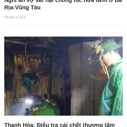
Nghi án vợ sát hại chồng lúc nửa đêm ở Bà
Rịa-Vũng Tàu
PHÁP LUẬT
Thanh Hóa: Điều tra cái chết thương tâm