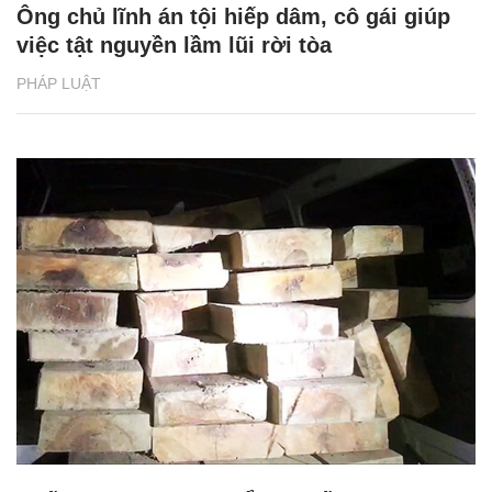
Ông chủ lĩnh án tội hiếp dâm, cô gái giúp
việc tật nguyền lầm lũi rời tòa
PHÁP LUẬT