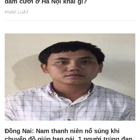
đám cưới ở Hà Nội khai gì?
PHÁP LUẬT
Đồng Nai: Nam thanh niên nổ súng khi
chuyển đồ giúp bạn gái, 1 người trúng đạn