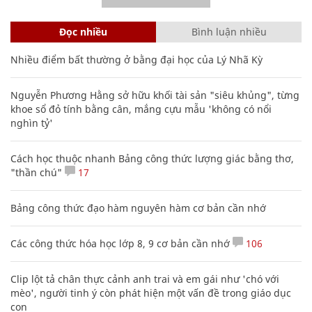
Đọc nhiều
Bình luận nhiều
Nhiều điểm bất thường ở bằng đại học của Lý Nhã Kỳ
Nguyễn Phương Hằng sở hữu khối tài sản "siêu khủng", từng
khoe sổ đỏ tính bằng cân, mắng cựu mẫu 'không có nổi
nghìn tỷ'
Cách học thuộc nhanh Bảng công thức lượng giác bằng thơ,
"thần chú"
17
Bảng công thức đạo hàm nguyên hàm cơ bản cần nhớ
Các công thức hóa học lớp 8, 9 cơ bản cần nhớ
106
Clip lột tả chân thực cảnh anh trai và em gái như 'chó với
mèo', người tinh ý còn phát hiện một vấn đề trong giáo dục
con