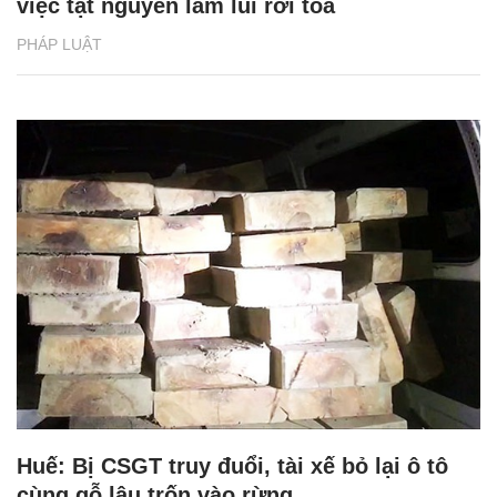
việc tật nguyền lầm lũi rời tòa
PHÁP LUẬT
Huế: Bị CSGT truy đuổi, tài xế bỏ lại ô tô
cùng gỗ lậu trốn vào rừng