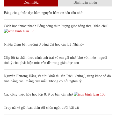
Đọc nhiều
Bình luận nhiều
Bảng công thức đạo hàm nguyên hàm cơ bản cần nhớ
Cách học thuộc nhanh Bảng công thức lượng giác bằng thơ, "thần chú"
17
Nhiều điểm bất thường ở bằng đại học của Lý Nhã Kỳ
Clip lột tả chân thực cảnh anh trai và em gái như 'chó với mèo', người
tinh ý còn phát hiện một vấn đề trong giáo dục con
Nguyễn Phương Hằng sở hữu khối tài sản "siêu khủng", từng khoe sổ đỏ
tính bằng cân, mắng cựu mẫu 'không có nổi nghìn tỷ'
Các công thức hóa học lớp 8, 9 cơ bản cần nhớ
106
Truy nã kẻ giết bạn thân rồi chôn ngồi dưới bãi cát