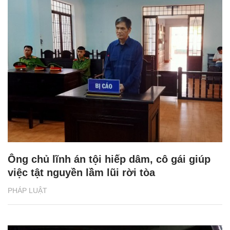
Ông chủ lĩnh án tội hiếp dâm, cô gái giúp
việc tật nguyền lầm lũi rời tòa
PHÁP LUẬT