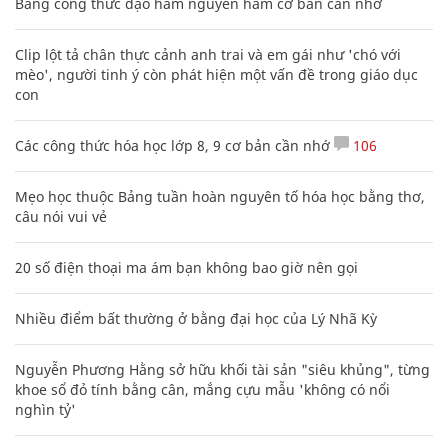
Bảng công thức đạo hàm nguyên hàm cơ bản cần nhớ
Clip lột tả chân thực cảnh anh trai và em gái như 'chó với
mèo', người tinh ý còn phát hiện một vấn đề trong giáo dục
con
Các công thức hóa học lớp 8, 9 cơ bản cần nhớ
106
Mẹo học thuộc Bảng tuần hoàn nguyên tố hóa học bằng thơ,
câu nói vui vẻ
20 số điện thoại ma ám bạn không bao giờ nên gọi
Nhiều điểm bất thường ở bằng đại học của Lý Nhã Kỳ
Nguyễn Phương Hằng sở hữu khối tài sản "siêu khủng", từng
khoe sổ đỏ tính bằng cân, mắng cựu mẫu 'không có nổi
nghìn tỷ'