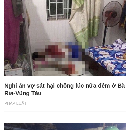
Nghi án vợ sát hại chồng lúc nửa đêm ở Bà
Rịa-Vũng Tàu
PHÁP LUẬT