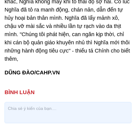
khác, Nghĩa không mấy khi tỏ thái độ sợ hãi. Có lúc
Nghĩa đã tỏ ra manh động, chán nản, dẫn đến tự
hủy hoại bản thân mình. Nghĩa đã lấy mảnh xô,
chậu vỡ mài sắc và nhiều lần tự rạch vào da thịt
mình. "Chúng tôi phát hiện, can ngăn kịp thời, chỉ
khi cán bộ quản giáo khuyên nhủ thì Nghĩa mới thôi
những hành động tiêu cực" - thiếu tá Chính cho biết
thêm,
DŨNG ĐÀO/CAHP.VN