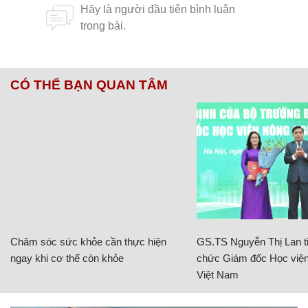
CÓ THỂ BẠN QUAN TÂM
Chăm sóc sức khỏe cần thực hiện
GS.TS Nguyễn Thị Lan ti
ngay khi cơ thể còn khỏe
chức Giám đốc Học viện
Việt Nam