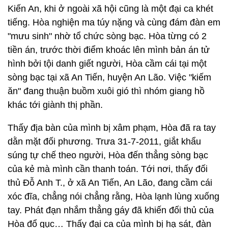
Kiến An, khi ở ngoài xã hội cũng là một đại ca khét
tiếng. Hòa nghiện ma túy nặng và cùng đám đàn em
"mưu sinh" nhờ tổ chức sòng bạc. Hòa từng có 2
tiền án, trước thời điểm khoác lên mình bản án tử
hình bởi tội danh giết người, Hòa cầm cái tại một
sòng bạc tại xã An Tiến, huyện An Lão. Việc "kiếm
ăn" đang thuận buồm xuôi gió thì nhóm giang hồ
khác tới giành thị phần.
Thấy địa bàn của mình bị xâm phạm, Hòa đã ra tay
dằn mặt đối phương. Trưa 31-7-2011, giắt khẩu
súng tự chế theo người, Hòa đến thẳng sòng bạc
của kẻ mà mình cần thanh toán. Tới nơi, thấy đối
thủ Đỗ Anh T., ở xã An Tiến, An Lão, đang cầm cái
xóc đĩa, chẳng nói chẳng rằng, Hòa lạnh lùng xuống
tay. Phát đạn nhắm thẳng gáy đã khiến đối thủ của
Hòa đổ gục… Thấy đại ca của mình bị hạ sát, đàn