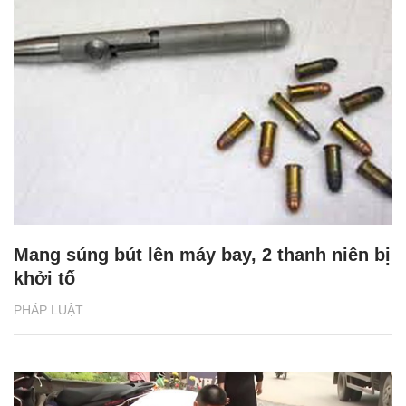
Mang súng bút lên máy bay, 2 thanh niên bị
khởi tố
PHÁP LUẬT