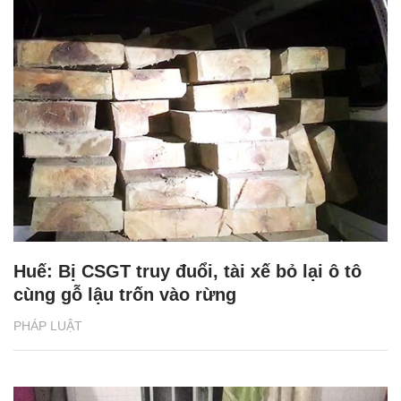
Huế: Bị CSGT truy đuổi, tài xế bỏ lại ô tô
cùng gỗ lậu trốn vào rừng
PHÁP LUẬT