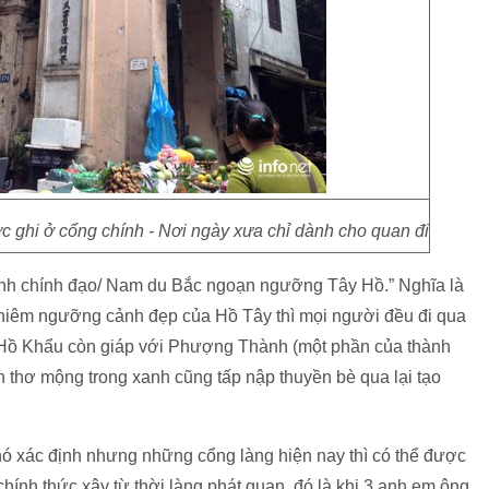
 ghi ở cổng chính - Nơi ngày xưa chỉ dành cho quan đi
hành chính đạo/ Nam du Bắc ngoạn ngưỡng Tây Hồ.” Nghĩa là
chiêm ngưỡng cảnh đẹp của Hồ Tây thì mọi người đều đi qua
 Hồ Khẩu còn giáp với Phượng Thành (một phần của thành
 thơ mộng trong xanh cũng tấp nập thuyền bè qua lại tạo
hó xác định nhưng những cổng làng hiện nay thì có thể được
ính thức xây từ thời làng phát quan, đó là khi 3 anh em ông