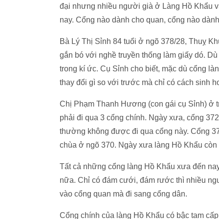
đại nhưng nhiều người già ở Làng Hồ Khẩu v
nay. Cổng nào dành cho quan, cổng nào dàn
Bà Lý Thị Sỉnh 84 tuổi ở ngõ 378/28, Thuỵ Kh
gắn bó với nghề truyền thống làm giấy dó. D
trong kí ức. Cụ Sỉnh cho biết, mặc dù cổng l
thay đổi gì so với trước mà chỉ có cách sinh h
Chị Phạm Thanh Hương (con gái cụ Sỉnh) ở t
phải đi qua 3 cổng chính. Ngày xưa, cổng 37
thường không được đi qua cổng này. Cổng 37
chùa ở ngõ 370. Ngày xưa làng Hồ Khẩu còn
Tất cả những cổng làng Hồ Khẩu xưa đến nay 
nữa. Chỉ có đám cưới, đám rước thì nhiều ng
vào cổng quan mà đi sang cổng dân.
Cổng chính của làng Hồ Khẩu có bậc tam cấp c