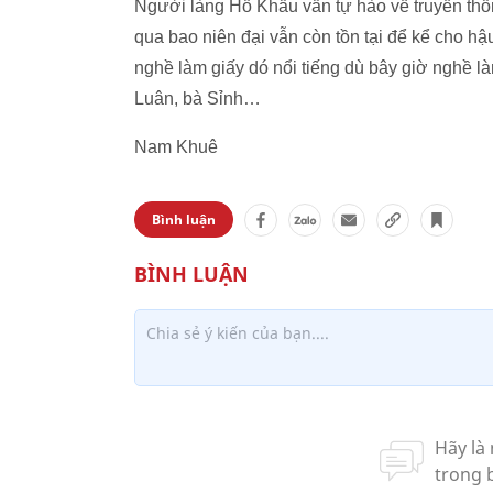
Người làng Hồ Khẩu vẫn tự hào về truyền th
qua bao niên đại vẫn còn tồn tại để kể cho h
nghề làm giấy dó nổi tiếng dù bây giờ nghề l
Luân, bà Sỉnh…
Nam Khuê
Bình luận