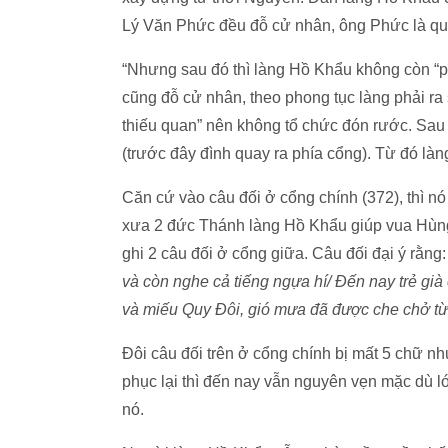
Lý Văn Phức đều đỗ cử nhân, ông Phức là qua
“Nhưng sau đó thì làng Hồ Khẩu không còn “ph
cũng đỗ cử nhân, theo phong tục làng phải r
thiếu quan” nên không tổ chức đón rước. Sau
(trước đây đình quay ra phía cổng). Từ đó làn
Căn cứ vào câu đối ở cổng chính (372), thì n
xưa 2 đức Thánh làng Hồ Khẩu giúp vua Hùng
ghi 2 câu đối ở cổng giữa. Câu đối đại ý rằng
và còn nghe cả tiếng ngựa hí/ Đến nay trẻ già 
và miếu Quy Đôi, gió mưa đã được che chở 
Đôi câu đối trên ở cổng chính bị mất 5 chữ 
phục lại thì đến nay vẫn nguyên vẹn mặc dù l
nó.