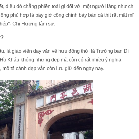
, điều đó chẳng phiền toái gì đối với một người làng như chị
hông phù hợp là bây giờ cổng chính bày bán cá thịt rất mất mĩ
hép”- Chị Hương tâm sự.
ỳ?
u, là giáo viên dạy văn về hưu đồng thời là Trưởng ban Di
g Hồ Khẩu không những đẹp mà còn có rất nhiều ý nghĩa.
, mô tả cảnh đẹp vẫn còn lưu giữ đến ngày nay.