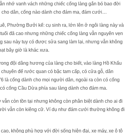
ẫn nhớ vanh vách những chiếc cổng làng gắn bó bao đời
h cho dân, cổng nào dành cho đám ma, đám cưới…
uê, Phường Bưởi kể: cụ sinh ra, lớn lên ở ngôi làng này và
ù tuổi đã cao nhưng những chiếc cổng làng vẫn nguyên vẹn
àng sau này tuy có được sửa sang làm lại, nhưng vẫn không
oạt bây giờ là khác xưa.
rong đội dâng hương của làng cho biết, vào làng Hồ Khẩu
2 chuyên để rước quan có bậc tam cấp, có cửa gỗ, dân
6 là cổng dành cho mọi người dân, ngoài ra còn có cổng
 có cổng Cầu Dừa phía sau làng dành cho đám ma.
vẫn còn tồn tại nhưng không còn phân biệt dành cho ai đi
ười vẫn còn kiêng cữ. Ví dụ như đám cưới thường không đi
ao, không phù hợp với đời sống hiện đại, xe máy, xe ô tô