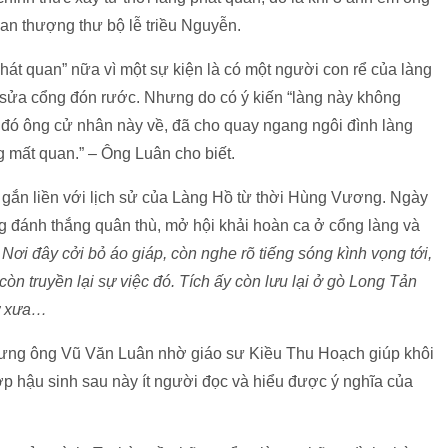
n thượng thư bộ lễ triều Nguyễn.
át quan” nữa vì một sự kiện là có một người con rể của làng
a sửa cổng đón rước. Nhưng do có ý kiến “làng này không
 đó ông cử nhân này về, đã cho quay ngang ngôi đình làng
g mất quan.” – Ông Luân cho biết.
ó gắn liền với lịch sử của Làng Hồ từ thời Hùng Vương. Ngày
 đánh thắng quân thù, mở hội khải hoàn ca ở cổng làng và
:
Nơi đây cởi bỏ áo giáp, còn nghe rõ tiếng sóng kình vọng tới,
còn truyền lại sự việc đó. Tích ấy còn lưu lại ở gò Long Tản
từ xưa…
nhưng ông Vũ Văn Luân nhờ giáo sư Kiều Thu Hoạch giúp khôi
ớp hậu sinh sau này ít người đọc và hiểu được ý nghĩa của