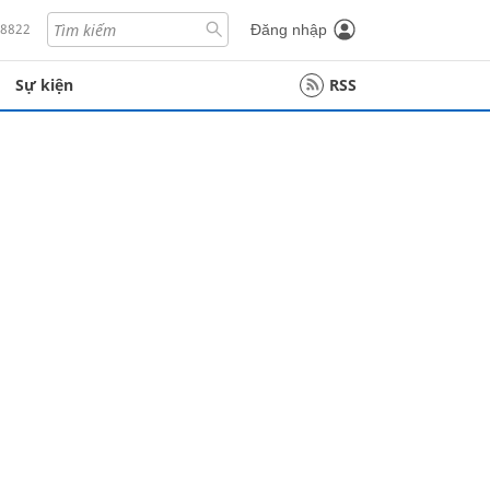
18822
Đăng nhập
Sự kiện
RSS