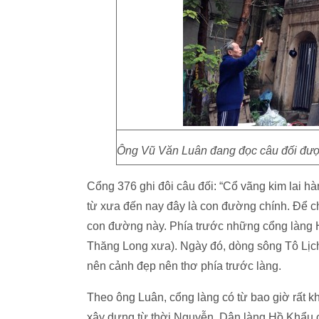
Ông Vũ Văn Luân đang đọc câu đối được
Cổng 376 ghi đôi câu đối: “Cổ vãng kim lai 
từ xưa đến nay đây là con đường chính. Để 
con đường này. Phía trước những cổng làng
Thăng Long xưa). Ngày đó, dòng sông Tô Lịch
nên cảnh đẹp nên thơ phía trước làng.
Theo ông Luân, cổng làng có từ bao giờ rất k
xây dựng từ thời Nguyễn. Dân làng Hồ Khẩu ch