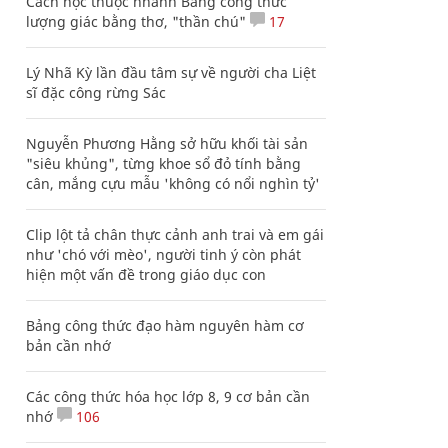
Cách học thuộc nhanh Bảng công thức
lượng giác bằng thơ, "thần chú"
17
Lý Nhã Kỳ lần đầu tâm sự về người cha Liệt
sĩ đặc công rừng Sác
Nguyễn Phương Hằng sở hữu khối tài sản
"siêu khủng", từng khoe sổ đỏ tính bằng
cân, mắng cựu mẫu 'không có nổi nghìn tỷ'
Clip lột tả chân thực cảnh anh trai và em gái
như 'chó với mèo', người tinh ý còn phát
hiện một vấn đề trong giáo dục con
Bảng công thức đạo hàm nguyên hàm cơ
bản cần nhớ
Các công thức hóa học lớp 8, 9 cơ bản cần
nhớ
106