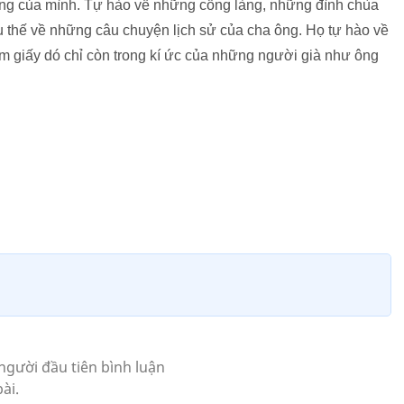
ống của mình. Tự hào về những cổng làng, những đình chùa
ậu thế về những câu chuyện lịch sử của cha ông. Họ tự hào về
àm giấy dó chỉ còn trong kí ức của những người già như ông