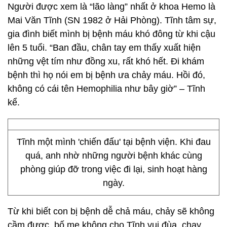
Người được xem là “lão làng” nhất ở khoa Hemo là
Mai Văn Tĩnh (SN 1982 ở Hải Phòng). Tĩnh tâm sự,
gia đình biết mình bị bệnh máu khó đông từ khi cậu
lên 5 tuổi. “Ban đầu, chân tay em thấy xuất hiện
những vệt tím như đồng xu, rất khó hết. Đi khám
bệnh thì họ nói em bị bệnh ưa chảy máu. Hồi đó,
không có cái tên Hemophilia như bây giờ” – Tĩnh
kể.
Tĩnh một mình 'chiến đấu' tại bệnh viện. Khi đau
quá, anh nhờ những người bệnh khác cùng
phòng giúp đỡ trong việc đi lại, sinh hoạt hàng
ngày.
Từ khi biết con bị bệnh dễ chả máu, chảy sẽ không
cầm được, bố mẹ không cho Tĩnh vui đùa, chạy