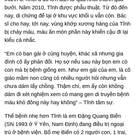
bưởi. Năm 2010, Tĩnh được phẫu thuật. Từ đó đến
nay, di chứng để lại ở khu vực khối u vẫn còn. Bác
sĩ cho hay, tới nay, vùng khớp xương háng của Tĩnh
bị chảy máu, máu ăn mòn phần này khiến cậu đi lại
kiểu cà nhắc.
“Em có bạn gái ở cùng huyện, khác xã nhưng gia
đình cô ấy phản đối. Họ sợ nếu sau này bọn em có
con mà bị bệnh giống em. Như em gái của em, là cô
giáo mầm non cũng có nhiều người hỏi nhưng vẫn
chưa dám lấy chồng. Thậm chí, em ấy còn không
dám đi xét nghiệm xem có mang gen di truyền bệnh
máu khó đông này hay không” – Tĩnh tâm sự.
Thể bệnh nhẹ hơn Tĩnh là em Đặng Quang Biển
(SN 1993 ở Ý Yên, Nam Định) đang điều trị ngoại
trú ở bệnh viện. Bố mẹ Biển có 2 người con, 1 trai,