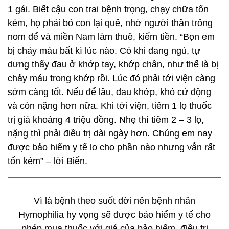
1 gái. Biết cậu con trai bệnh trọng, chạy chữa tốn
kém, họ phải bỏ con lại quê, nhờ người thân trông
nom để và miền Nam làm thuê, kiếm tiền. “Bọn em
bị chảy máu bất kì lúc nào. Có khi đang ngủ, tự
dưng thấy đau ở khớp tay, khớp chân, như thế là bị
chảy máu trong khớp rồi. Lúc đó phải tới viện càng
sớm càng tốt. Nếu để lâu, đau khớp, khó cử động
và còn nặng hơn nữa. Khi tới viện, tiêm 1 lọ thuốc
trị giá khoảng 4 triệu đồng. Nhẹ thì tiêm 2 – 3 lọ,
nặng thì phải điều trị dài ngày hơn. Chúng em nay
được bảo hiểm y tế lo cho phần nào nhưng vẫn rất
tốn kém” – lời Biển.
Vì là bệnh theo suốt đời nên bệnh nhân
Hymophilia hy vọng sẽ được bảo hiểm y tế cho
phép mua thuốc với giá của bảo hiểm, điều trị