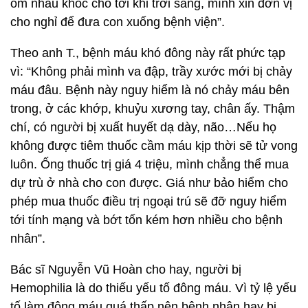
ôm nhau khóc cho tới khi trời sáng, mình xin đơn vị
cho nghỉ để đưa con xuống bệnh viện”.
Theo anh T., bệnh máu khó đông này rất phức tạp
vì: “Không phải mình va đập, trầy xước mới bị chảy
máu đâu. Bệnh này nguy hiểm là nó chảy máu bên
trong, ở các khớp, khuỷu xương tay, chân ấy. Thậm
chí, có người bị xuất huyết dạ dày, não…Nếu họ
không được tiêm thuốc cầm máu kịp thời sẽ tử vong
luôn. Ống thuốc trị giá 4 triệu, mình chẳng thể mua
dự trù ở nhà cho con được. Giá như bảo hiểm cho
phép mua thuốc điều trị ngoại trú sẽ đỡ nguy hiểm
tới tính mạng và bớt tốn kém hơn nhiều cho bệnh
nhân”.
Bác sĩ Nguyễn Vũ Hoàn cho hay, người bị
Hemophilia là do thiếu yếu tố đông máu. Vì tỷ lệ yếu
tố làm đông máu quá thấp nên bệnh nhân hay bị