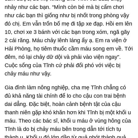
nhảy như các bạn. “Mình còn bé mà bị cấm chơi
như các bạn thì giống như bị nhốt trong phòng vậy
đó chị. Em vẫn trốn bố mẹ đi tập xe đạp. Hồi em lên
10, chơi xe 3 bánh với các bạn trong xóm, ngã gãy
2 cái răng. Máu chảy lênh láng ấy ạ. Em ra viện ở
Hải Phòng, họ tiêm thuốc cầm máu song em về. Tới
đêm, nó lại chảy dữ dội và phải vào viện ngay”.
Cuộc sống của Tĩnh cứ phải đối phó với việc bị
chảy máu như vậy.
Gia đình làm nông nghiệp, cha mẹ Tĩnh chẳng có
đủ khả năng tài chính để lo cho cậu con trai bệnh
dai dẳng. Đặc biệt, hoàn cảnh bệnh tật của cậu
thanh niên gặp khó khăn hơn khi Tĩnh bị một khối u
máu. Theo các bác sĩ, khối u máu ở vùng hông của
Tĩnh là do bị chảy máu bên trong dẫn tới tích tụ
thành u. Khối u đó lớn dần từ quả nhót thành quả