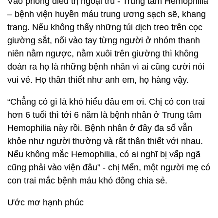
Vào phòng điều trị ngoại trú - Trung tâm Hemophilia
– bệnh viện huyền máu trung ương sạch sẽ, khang
trang. Nếu không thấy những túi dịch treo trên cọc
giường sắt, nối vào tay từng người ở nhóm thanh
niên nằm ngược, nằm xuôi trên giường thì không
đoán ra họ là những bệnh nhân vì ai cũng cười nói
vui vẻ. Họ thân thiết như anh em, họ hàng vậy.
“Chẳng có gì là khó hiểu đâu em ơi. Chị có con trai
hơn 6 tuổi thì tới 6 năm là bệnh nhân ở Trung tâm
Hemophilia này rồi. Bệnh nhân ở đây đa số vẫn
khỏe như người thường và rất thân thiết với nhau.
Nếu không mắc Hemophilia, có ai nghĩ bị vấp ngã
cũng phải vào viện đâu” - chị Mến, một người mẹ có
con trai mắc bệnh máu khó đông chia sẻ.
Ước mơ hạnh phúc