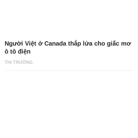
Người Việt ở Canada thắp lửa cho giấc mơ
ô tô điện
THỊ TRƯỜNG