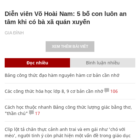
Diễn viên Võ Hoài Nam: 5 bố con luôn an
tâm khi có bà xã quán xuyến
GIA ĐÌNH
XEM THÊM BÀI VIẾT
Đọc nhiều
Bình luận nhiều
Bảng công thức đạo hàm nguyên hàm cơ bản cần nhớ
Các công thức hóa học lớp 8, 9 cơ bản cần nhớ
106
Cách học thuộc nhanh Bảng công thức lượng giác bằng thơ,
"thần chú"
17
Clip lột tả chân thực cảnh anh trai và em gái như 'chó với
mèo', người tinh ý còn phát hiện một vấn đề trong giáo dục