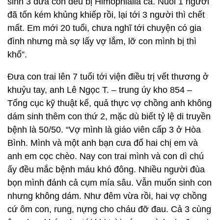
sinh 3 đứa con đều bị Himophialia cả. Nuôi 1 người
đã tốn kém khủng khiếp rồi, lại tới 3 người thì chết
mất. Em mới 20 tuổi, chưa nghĩ tới chuyện có gia
đình nhưng mà sợ lấy vợ lắm, lỡ con mình bị thì
khổ”.
Đưa con trai lên 7 tuổi tới viện điều trị vết thương ở
khuỷu tay, anh Lê Ngọc T. – trung úy kho 854 –
Tổng cục kỹ thuật kể, quả thực vợ chồng anh không
dám sinh thêm con thứ 2, mặc dù biết tỷ lệ di truyền
bệnh là 50/50. “Vợ mình là giáo viên cấp 3 ở Hòa
Bình. Mình và một anh bạn cưa đổ hai chị em và
anh em cọc chèo. Nay con trai mình và con dì chú
ấy đều mắc bệnh máu khó đông. Nhiều người đùa
bọn mình đánh cả cụm mía sâu. Vẫn muốn sinh con
nhưng không dám. Như đêm vừa rồi, hai vợ chồng
cứ ôm con, rung, nựng cho cháu đỡ đau. Cả 3 cùng