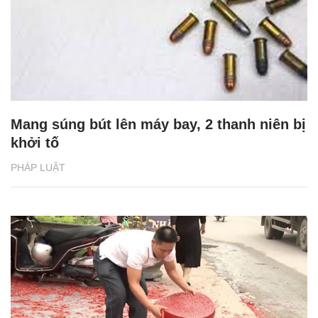
Mang súng bút lên máy bay, 2 thanh niên bị
khởi tố
PHÁP LUẬT