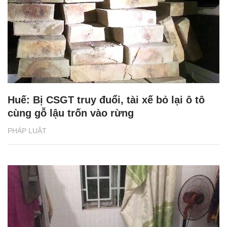
Huế: Bị CSGT truy đuổi, tài xế bỏ lại ô tô
cùng gỗ lậu trốn vào rừng
PHÁP LUẬT