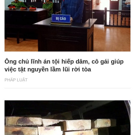
Ông chủ lĩnh án tội hiếp dâm, cô gái giúp
việc tật nguyền lầm lũi rời tòa
PHÁP LUẬT