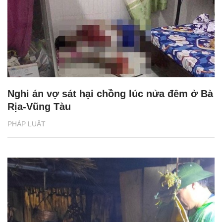
Nghi án vợ sát hại chồng lúc nửa đêm ở Bà
Rịa-Vũng Tàu
PHÁP LUẬT