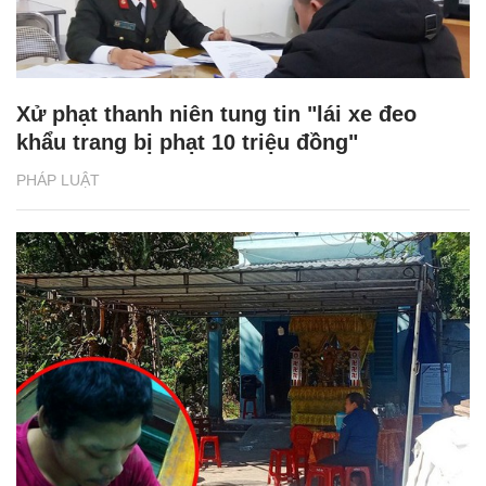
Xử phạt thanh niên tung tin "lái xe đeo
khẩu trang bị phạt 10 triệu đồng"
PHÁP LUẬT