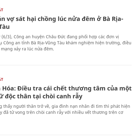
ẬT
n vợ sát hại chồng lúc nửa đêm ở Bà Rịa-
Tàu
 (6/3), Công an huyện Châu Đức đang phối hợp các đơn vị
ụ Công an tỉnh Bà Rịa-Vũng Tàu khám nghiệm hiện trường, điều
n mạng xảy ra lúc nửa đêm.
ẬT
 Hóa: Điều tra cái chết thương tâm của một
 độc thân tại chòi canh rẫy
g thấy người thân trở về, gia đình nạn nhân đi tìm thì phát hiện
y đã tử vong trên chòi canh rẫy với nhiều vết thương trên cơ