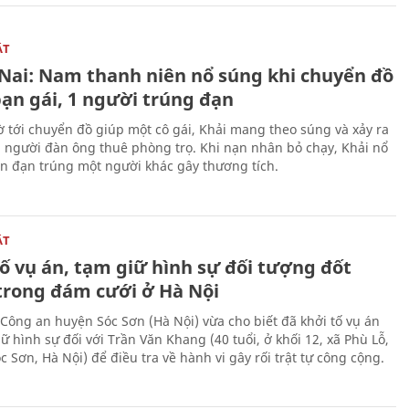
ẬT
Nai: Nam thanh niên nổ súng khi chuyển đồ
bạn gái, 1 người trúng đạn
 tới chuyển đồ giúp một cô gái, Khải mang theo súng và xảy ra
i người đàn ông thuê phòng trọ. Khi nạn nhân bỏ chạy, Khải nổ
ên đạn trúng một người khác gây thương tích.
ẬT
ố vụ án, tạm giữ hình sự đối tượng đốt
trong đám cưới ở Hà Nội
Công an huyện Sóc Sơn (Hà Nội) vừa cho biết đã khởi tố vụ án
ữ hình sự đối với Trần Văn Khang (40 tuổi, ở khối 12, xã Phù Lỗ,
 Sơn, Hà Nội) để điều tra về hành vi gây rối trật tự công cộng.