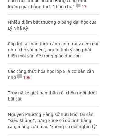
Cách học thuộc nhanh Bảng công thức
lượng giác bằng thơ, "thần chú"
17
Nhiều điểm bất thường ở bằng đại học của
Lý Nhã Kỳ
Clip lột tả chân thực cảnh anh trai và em gái
như 'chó với mèo', người tinh ý còn phát
hiện một vấn đề trong giáo dục con
Các công thức hóa học lớp 8, 9 cơ bản cần
nhớ
106
Truy nã kẻ giết bạn thân rồi chôn ngồi dưới
bãi cát
Nguyễn Phương Hằng sở hữu khối tài sản
"siêu khủng", từng khoe sổ đỏ tính bằng
cân, mắng cựu mẫu 'không có nổi nghìn tỷ'