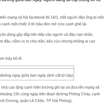
trên mạng xã hội facebook tối 18/1, một người đàn ông bị một
 cạnh một chiếc ô tô màu đen mở cửa cạnh ghế lái.
òn dùng gậy đập liên tiếp vào người và đầu nạn nhân.
m đầu, nằm co ro chịu trận, kêu cứu nhưng không ai can
xe máy bỏ đi.
ường ngay giữa ban ngày (ảnh cắt từ clip).
 nhà cao tầng cạnh hiện trường ghi lại và đưa lên mạng xã
là khoảng 15h cùng ngày trên đoạn đường Phòng Cháy, cạnh
ênh Dương, quận Lê Chân, TP Hải Phòng).