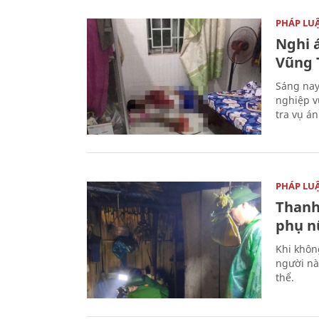
PHÁP LU
Nghi á
Vũng 
Sáng nay
nghiệp v
tra vụ á
PHÁP LU
Thanh
phụ nữ
Khi khôn
người nà
thể.