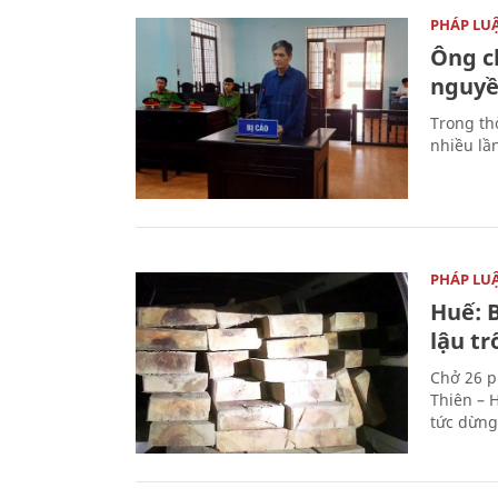
PHÁP LU
Ông ch
nguyền
Trong thờ
nhiều lầ
PHÁP LU
Huế: B
lậu t
Chở 26 p
Thiên – 
tức dừng