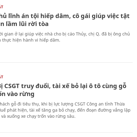
ẬT
ủ lĩnh án tội hiếp dâm, cô gái giúp việc tật
 lầm lũi rời tòa
i gian ở lại giúp việc nhà cho bị cáo Thủy, chị Q. đã bị ông chủ
n thực hiện hành vi hiếp dâm.
ẬT
ị CSGT truy đuổi, tài xế bỏ lại ô tô cùng gỗ
rốn vào rừng
hách gỗ đi tiêu thụ, khi bị lực lượng CSGT Công an tỉnh Thừa
Huế phát hiện, tài xế tăng ga bỏ chạy, đến đoạn đường vắng lập
 và xuống xe chạy trốn vào rừng sâu.