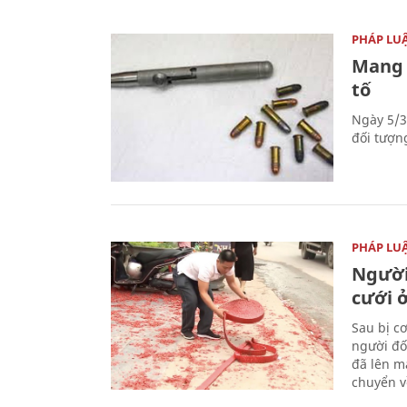
PHÁP LU
Mang 
tố
Ngày 5/3
đối tượn
PHÁP LU
Người
cưới ở
Sau bị c
người đố
đã lên m
chuyển v