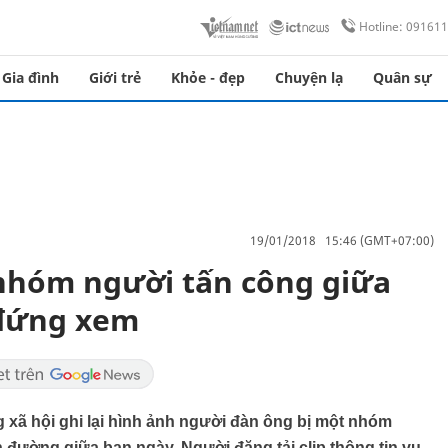
Hotline: 09161
Gia đình
Giới trẻ
Khỏe - đẹp
Chuyện lạ
Quân sự
19/01/2018 15:46 (GMT+07:00)
nhóm người tấn công giữa
 đứng xem
ng xã hội ghi lại hình ảnh người đàn ông bị một nhóm
đường giữa ban ngày. Người đăng tải clip thông tin vụ