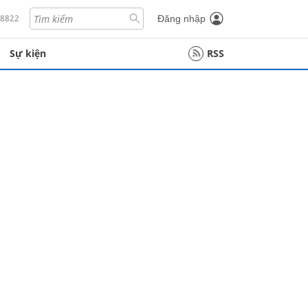
18822
Đăng nhập
Sự kiện
RSS