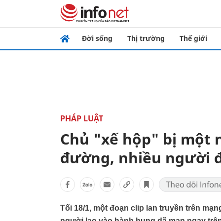
Đời sống
Thị trường
Thế giới
PHÁP LUẬT
Chủ "xế hộp" bị một 
đường, nhiều người
Tối 18/1, một đoạn clip lan truyền trên mạ
người lao vào hành hung dã man ngay trên 