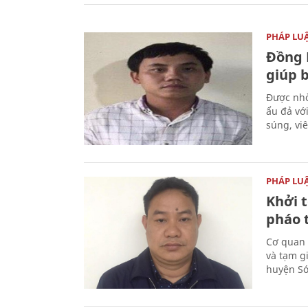
PHÁP LU
Đồng 
giúp 
Được nhờ
ẩu đả vớ
súng, vi
PHÁP LU
Khởi t
pháo 
Cơ quan 
và tạm gi
huyện Sóc