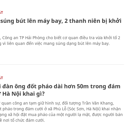
ẬT
súng bút lên máy bay, 2 thanh niên bị khởi
, Công an TP Hải Phòng cho biết cơ quan điều tra vừa khởi tố 2
g vì liên quan đến việc mang súng dạng bút lên máy bay.
ẬT
 đàn ông đốt pháo dài hơn 50m trong đám
 Hà Nội khai gì?
ơ quan công an tạm giữ hình sự, đối tượng Trần Văn Khang,
t pháo trong đám cưới ở xã Phù Lỗ (Sóc Sơn, Hà Nội) khai nhận
ạng xã hội đặt mua pháo của một người lạ mặt, được người bán
ề nơi tổ chức đám cưới.