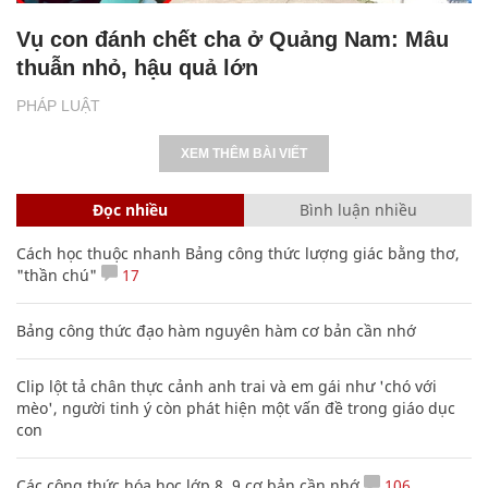
Vụ con đánh chết cha ở Quảng Nam: Mâu
thuẫn nhỏ, hậu quả lớn
PHÁP LUẬT
XEM THÊM BÀI VIẾT
Đọc nhiều
Bình luận nhiều
Cách học thuộc nhanh Bảng công thức lượng giác bằng thơ,
"thần chú"
17
Bảng công thức đạo hàm nguyên hàm cơ bản cần nhớ
Clip lột tả chân thực cảnh anh trai và em gái như 'chó với
mèo', người tinh ý còn phát hiện một vấn đề trong giáo dục
con
Các công thức hóa học lớp 8, 9 cơ bản cần nhớ
106