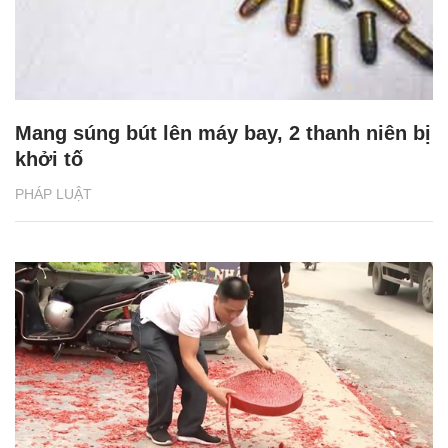
Mang súng bút lên máy bay, 2 thanh niên bị
khởi tố
PHÁP LUẬT