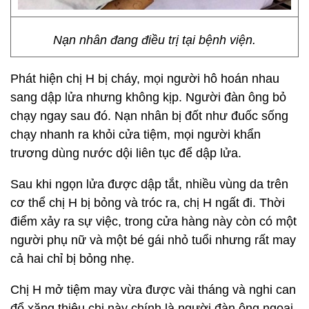
Nạn nhân đang điều trị tại bệnh viện.
Phát hiện chị H bị cháy, mọi người hô hoán nhau
sang dập lửa nhưng không kịp. Người đàn ông bỏ
chạy ngay sau đó. Nạn nhân bị đốt như đuốc sống
chạy nhanh ra khỏi cửa tiệm, mọi người khẩn
trương dùng nước dội liên tục để dập lửa.
Sau khi ngọn lửa được dập tắt, nhiều vùng da trên
cơ thể chị H bị bỏng và tróc ra, chị H ngất đi. Thời
điểm xảy ra sự việc, trong cửa hàng này còn có một
người phụ nữ và một bé gái nhỏ tuổi nhưng rất may
cả hai chỉ bị bỏng nhẹ.
Chị H mở tiệm may vừa được vài tháng và nghi can
đổ xăng thiêu chị này chính là người đàn ông ngoại