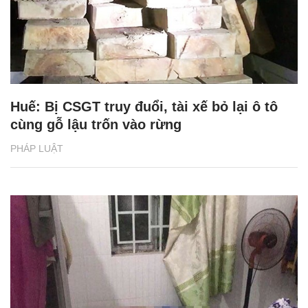
Huế: Bị CSGT truy đuổi, tài xế bỏ lại ô tô
cùng gỗ lậu trốn vào rừng
PHÁP LUẬT