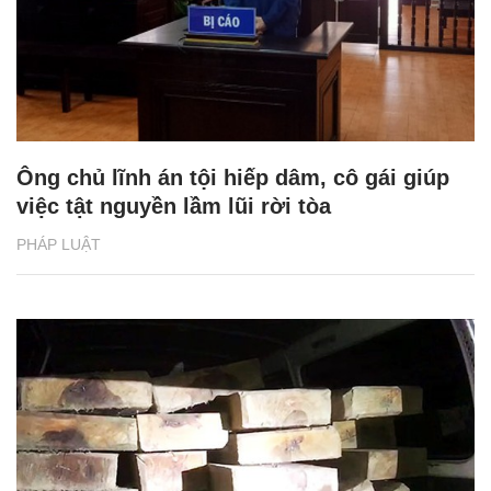
Ông chủ lĩnh án tội hiếp dâm, cô gái giúp
việc tật nguyền lầm lũi rời tòa
PHÁP LUẬT