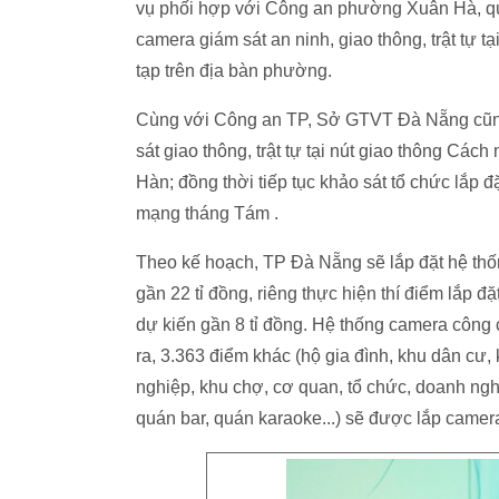
vụ phối hợp với Công an phường Xuân Hà, quậ
camera giám sát an ninh, giao thông, trật tự t
tạp trên địa bàn phường.
Cùng với Công an TP, Sở GTVT Đà Nẵng cũng 
sát giao thông, trật tự tại nút giao thông C
Hàn; đồng thời tiếp tục khảo sát tổ chức lắp 
mạng tháng Tám .
Theo kế hoạch, TP Đà Nẵng sẽ lắp đặt hệ thốn
gần 22 tỉ đồng, riêng thực hiện thí điểm lắp đ
dự kiến gần 8 tỉ đồng. Hệ thống camera côn
ra, 3.363 điểm khác (hộ gia đình, khu dân cư,
nghiệp, khu chợ, cơ quan, tổ chức, doanh ngh
quán bar, quán karaoke...) sẽ được lắp camera 