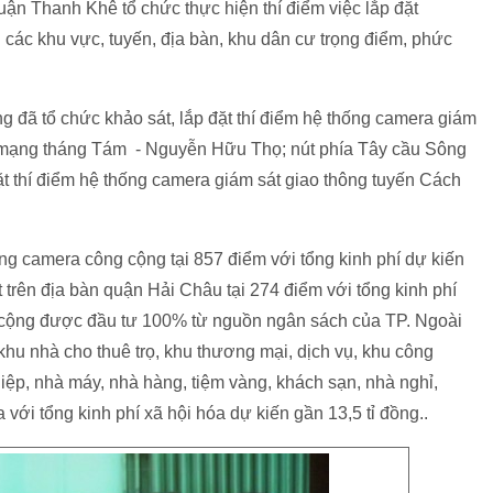
n Thanh Khê tổ chức thực hiện thí điểm việc lắp đặt
ại các khu vực, tuyến, địa bàn, khu dân cư trọng điểm, phức
đã tổ chức khảo sát, lắp đặt thí điểm hệ thống camera giám
ách mạng tháng Tám - Nguyễn Hữu Thọ; nút phía Tây cầu Sông
đặt thí điểm hệ thống camera giám sát giao thông tuyến Cách
g camera công cộng tại 857 điểm với tổng kinh phí dự kiến
ặt trên địa bàn quận Hải Châu tại 274 điểm với tổng kinh phí
g cộng được đầu tư 100% từ nguồn ngân sách của TP. Ngoài
 khu nhà cho thuê trọ, khu thương mại, dịch vụ, khu công
iệp, nhà máy, nhà hàng, tiệm vàng, khách sạn, nhà nghỉ,
với tổng kinh phí xã hội hóa dự kiến gần 13,5 tỉ đồng..