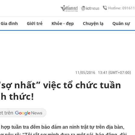
Hotline: 09161
Gia đình
Giới trẻ
Khỏe - đẹp
Chuyện lạ
Quân sự
11/05/2016 13:41 (GMT+07:00)
sợ nhất” việc tổ chức tuần
nh thức!
i hợp tuần tra đêm bảo đảm an ninh trật tự trên địa bàn,
êu rõ: “Tôi rất sợ mình đưa ra một cái, báo đăng, đài