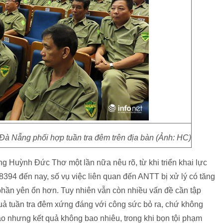
Đà Nẵng phối hợp tuần tra đêm trên địa bàn (Ảnh: HC)
ông Huỳnh Đức Thơ một lần nữa nêu rõ, từ khi triển khai lực
8394 đến nay, số vụ việc liên quan đến ANTT bị xử lý có tăng
 phần yên ổn hơn. Tuy nhiên vẫn còn nhiều vấn đề cần tập
t quả tuần tra đêm xứng đáng với công sức bỏ ra, chứ không
ào nhưng kết quả không bao nhiêu, trong khi bọn tội phạm