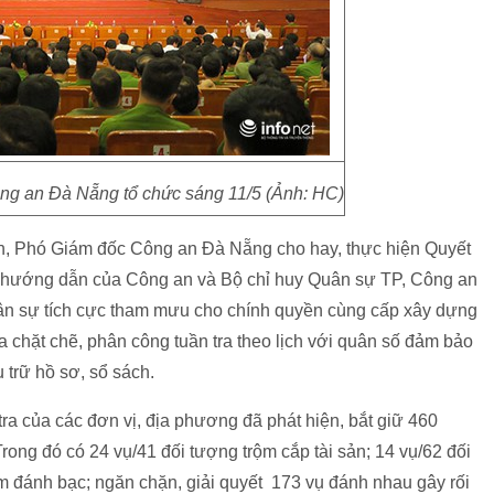
g an Đà Nẵng tổ chức sáng 11/5 (Ảnh: HC)
nh, Phó Giám đốc Công an Đà Nẵng cho hay, thực hiện Quyết
 hướng dẫn của Công an và Bộ chỉ huy Quân sự TP, Công an
ân sự tích cực tham mưu cho chính quyền cùng cấp xây dựng
ra chặt chẽ, phân công tuần tra theo lịch với quân số đảm bảo
 trữ hồ sơ, sổ sách.
 tra của các đơn vị, địa phương đã phát hiện, bắt giữ 460
ong đó có 24 vụ/41 đối tượng trộm cắp tài sản; 14 vụ/62 đối
ểm đánh bạc; ngăn chặn, giải quyết 173 vụ đánh nhau gây rối