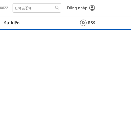
18822
Đăng nhập
Sự kiện
RSS