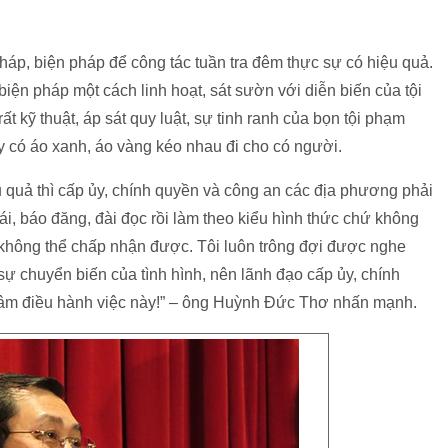
 pháp, biện pháp để công tác tuần tra đêm thực sự có hiệu quả.
iện pháp một cách linh hoạt, sát sườn với diễn biến của tội
ất kỹ thuật, áp sát quy luật, sự tinh ranh của bọn tội phạm
y có áo xanh, áo vàng kéo nhau đi cho có người.
u quả thì cấp ủy, chính quyền và công an các địa phương phải
cái, báo đăng, đài đọc rồi làm theo kiểu hình thức chứ không
u không thể chấp nhận được. Tôi luôn trông đợi được nghe
sự chuyển biến của tình hình, nên lãnh đạo cấp ủy, chính
tâm điều hành việc này!” – ông Huỳnh Đức Thơ nhấn mạnh.