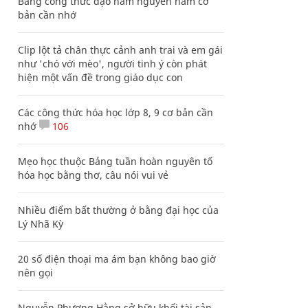
Bảng công thức đạo hàm nguyên hàm cơ
bản cần nhớ
Clip lột tả chân thực cảnh anh trai và em gái
như 'chó với mèo', người tinh ý còn phát
hiện một vấn đề trong giáo dục con
Các công thức hóa học lớp 8, 9 cơ bản cần
nhớ
106
Mẹo học thuộc Bảng tuần hoàn nguyên tố
hóa học bằng thơ, câu nói vui vẻ
Nhiều điểm bất thường ở bằng đại học của
Lý Nhã Kỳ
20 số điện thoại ma ám bạn không bao giờ
nên gọi
Nguyễn Phương Hằng sở hữu khối tài sản