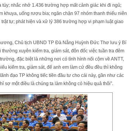
 túy; nhắc nhở 1.436 trường hợp mất cảnh giác khi đi ngủ;
đêm khuya, uống rượu bia; ngăn chặn 97 nhóm thanh thiếu niên
trật tự; phát hiện và xử lý 386 trường hợp vi phạm luật giao
 phương, Chủ tịch UBND TP Đà Nẵng Huỳnh Đức Thơ lưu ý Bí
 thường xuyên kiểm tra, giám sát, đôn đốc việc tuần tra đêm
trường, đặc biệt là những nơi có tình hình nổi cộm về ANTT,
thiếu kiểm tra, giám sát, để anh em làm cứ đều đều thì không
 lãnh đạo TP không tiếc tiền đầu tư cho cái này, gần như các
chỉ sợ một điều là chúng ta làm không có hiệu quả thôi”.