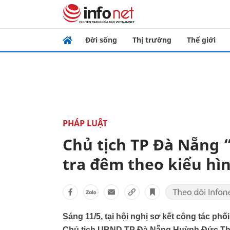
Đời sống
Thị trường
Thế giới
PHÁP LUẬT
Chủ tịch TP Đà Nẵng “
tra đêm theo kiểu hì
Sáng 11/5, tại hội nghị sơ kết công tác phố
Chủ tịch UBND TP Đà Nẵng Huỳnh Đức Thơ n