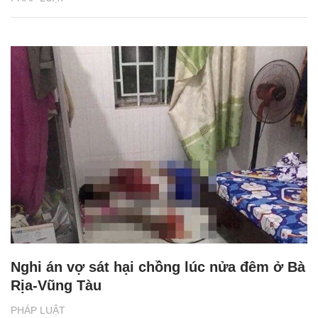
Nghi án vợ sát hại chồng lúc nửa đêm ở Bà
Rịa-Vũng Tàu
PHÁP LUẬT