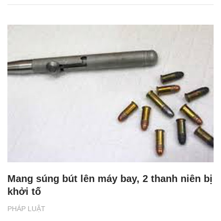
Mang súng bút lên máy bay, 2 thanh niên bị
khởi tố
PHÁP LUẬT