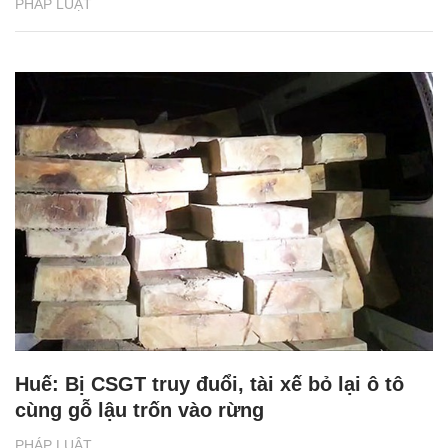
PHÁP LUẬT
Huế: Bị CSGT truy đuổi, tài xế bỏ lại ô tô
cùng gỗ lậu trốn vào rừng
PHÁP LUẬT