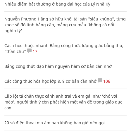
Nhiều điểm bất thường ở bằng đại học của Lý Nhã Kỳ
Nguyễn Phương Hằng sở hữu khối tài sản "siêu khủng", từng
khoe sổ đỏ tính bằng cân, mắng cựu mẫu 'không có nổi
nghìn tỷ'
Cách học thuộc nhanh Bảng công thức lượng giác bằng thơ,
"thần chú"
17
Bảng công thức đạo hàm nguyên hàm cơ bản cần nhớ
Các công thức hóa học lớp 8, 9 cơ bản cần nhớ
106
Clip lột tả chân thực cảnh anh trai và em gái như 'chó với
mèo', người tinh ý còn phát hiện một vấn đề trong giáo dục
con
20 số điện thoại ma ám bạn không bao giờ nên gọi