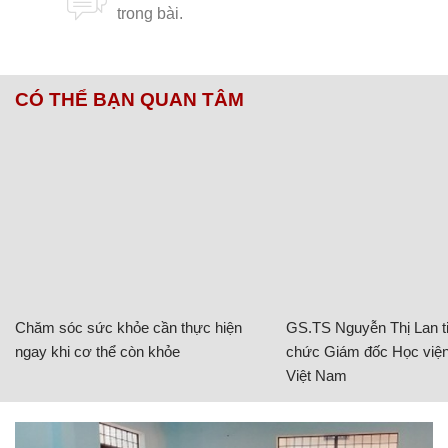
CÓ THỂ BẠN QUAN TÂM
Chăm sóc sức khỏe cần thực hiện
GS.TS Nguyễn Thị Lan ti
ngay khi cơ thể còn khỏe
chức Giám đốc Học viện
Việt Nam