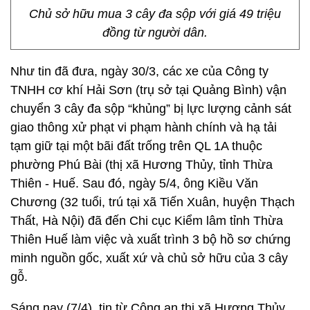
Chủ sở hữu mua 3 cây đa sộp với giá 49 triệu
đồng từ người dân.
Như tin đã đưa, ngày 30/3, các xe của Công ty
TNHH cơ khí Hải Sơn (trụ sở tại Quảng Bình) vận
chuyển 3 cây đa sộp “khủng” bị lực lượng cảnh sát
giao thông xử phạt vi phạm hành chính và hạ tải
tạm giữ tại một bãi đất trống trên QL 1A thuộc
phường Phú Bài (thị xã Hương Thủy, tỉnh Thừa
Thiên - Huế. Sau đó, ngày 5/4, ông Kiều Văn
Chương (32 tuổi, trú tại xã Tiến Xuân, huyện Thạch
Thất, Hà Nội) đã đến Chi cục Kiểm lâm tỉnh Thừa
Thiên Huế làm việc và xuất trình 3 bộ hồ sơ chứng
minh nguồn gốc, xuất xứ và chủ sở hữu của 3 cây
gỗ.
Sáng nay (7/4), tin từ Công an thị xã Hương Thủy