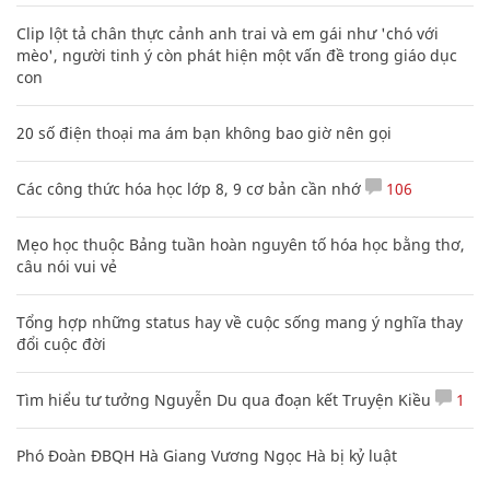
Clip lột tả chân thực cảnh anh trai và em gái như 'chó với
mèo', người tinh ý còn phát hiện một vấn đề trong giáo dục
con
20 số điện thoại ma ám bạn không bao giờ nên gọi
Các công thức hóa học lớp 8, 9 cơ bản cần nhớ
106
Mẹo học thuộc Bảng tuần hoàn nguyên tố hóa học bằng thơ,
câu nói vui vẻ
Tổng hợp những status hay về cuộc sống mang ý nghĩa thay
đổi cuộc đời
Tìm hiểu tư tưởng Nguyễn Du qua đoạn kết Truyện Kiều
1
Phó Đoàn ĐBQH Hà Giang Vương Ngọc Hà bị kỷ luật