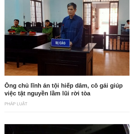
Ông chủ lĩnh án tội hiếp dâm, cô gái giúp
việc tật nguyền lầm lũi rời tòa
PHÁP LUẬT