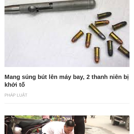
Mang súng bút lên máy bay, 2 thanh niên bị
khởi tố
PHÁP LUẬT