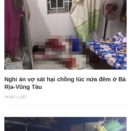
Nghi án vợ sát hại chồng lúc nửa đêm ở Bà
Rịa-Vũng Tàu
PHÁP LUẬT