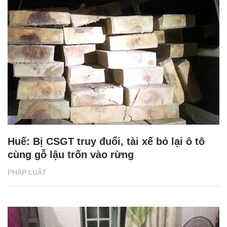
Huế: Bị CSGT truy đuổi, tài xế bỏ lại ô tô
cùng gỗ lậu trốn vào rừng
PHÁP LUẬT