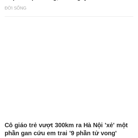
ĐỜI SỐNG
Cô giáo trẻ vượt 300km ra Hà Nội 'xẻ' một
phần gan cứu em trai '9 phần tử vong'