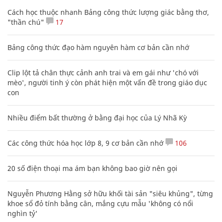
Cách học thuộc nhanh Bảng công thức lượng giác bằng thơ,
"thần chú"
17
Bảng công thức đạo hàm nguyên hàm cơ bản cần nhớ
Clip lột tả chân thực cảnh anh trai và em gái như 'chó với
mèo', người tinh ý còn phát hiện một vấn đề trong giáo dục
con
Nhiều điểm bất thường ở bằng đại học của Lý Nhã Kỳ
Các công thức hóa học lớp 8, 9 cơ bản cần nhớ
106
20 số điện thoại ma ám bạn không bao giờ nên gọi
Nguyễn Phương Hằng sở hữu khối tài sản "siêu khủng", từng
khoe sổ đỏ tính bằng cân, mắng cựu mẫu 'không có nổi
nghìn tỷ'