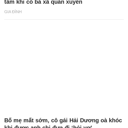
tâm khi có bà xã quán xuyến
GIA ĐÌNH
Bố mẹ mất sớm, cô gái Hải Dương oà khóc
khi được anh chị đưa đi ‘hỏi vợ’