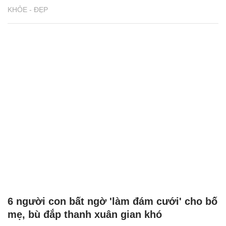
KHỎE - ĐẸP
6 người con bất ngờ 'làm đám cưới' cho bố
mẹ, bù đắp thanh xuân gian khó