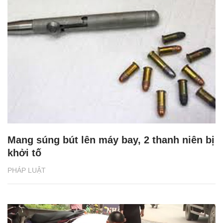
Mang súng bút lên máy bay, 2 thanh niên bị
khởi tố
PHÁP LUẬT