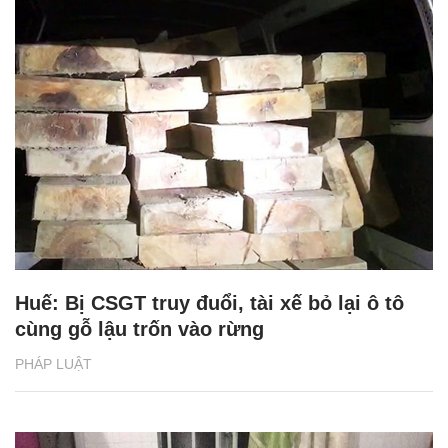
Huế: Bị CSGT truy đuổi, tài xế bỏ lại ô tô
cùng gỗ lậu trốn vào rừng
PHÁP LUẬT