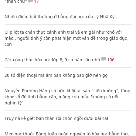
"thần chú"
17
Nhiều điểm bất thường ở bằng đại học của Lý Nhã Kỳ
Clip lột tả chân thực cảnh anh trai và em gái như 'chó với
mèo', người tinh ý còn phát hiện một vấn đề trong giáo dục
con
Các công thức hóa học lớp 8, 9 cơ bản cần nhớ
106
20 số điện thoại ma ám bạn không bao giờ nên gọi
Nguyễn Phương Hằng sở hữu khối tài sản "siêu khủng", từng
khoe sổ đỏ tính bằng cân, mắng cựu mẫu 'không có nổi
nghìn tỷ'
Truy nã kẻ giết bạn thân rồi chôn ngồi dưới bãi cát
Mẹo học thuộc Bảng tuần hoàn nguyên tố hóa học bằng thơ,