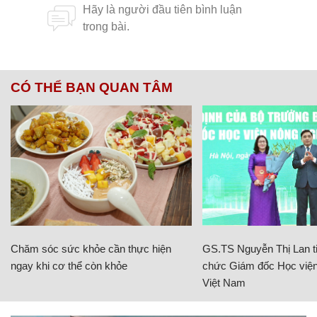
CÓ THỂ BẠN QUAN TÂM
Chăm sóc sức khỏe cần thực hiện
GS.TS Nguyễn Thị Lan ti
ngay khi cơ thể còn khỏe
chức Giám đốc Học viện
Việt Nam