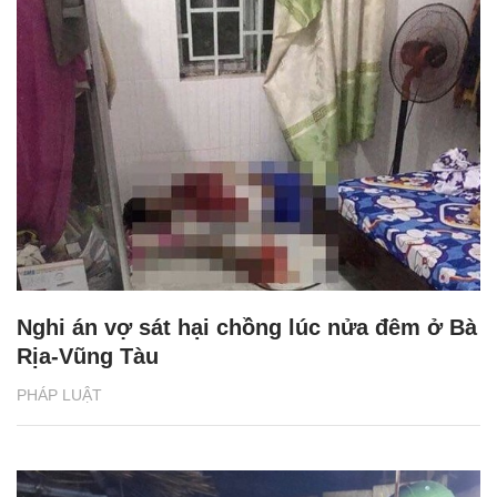
Nghi án vợ sát hại chồng lúc nửa đêm ở Bà
Rịa-Vũng Tàu
PHÁP LUẬT