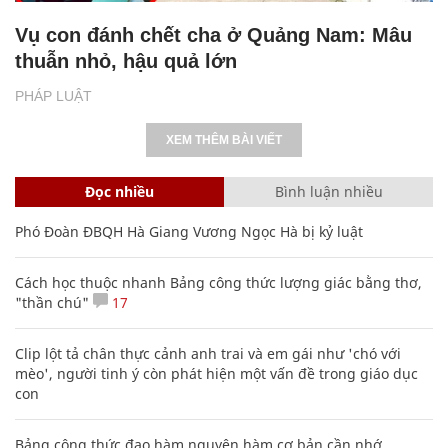
Vụ con đánh chết cha ở Quảng Nam: Mâu
thuẫn nhỏ, hậu quả lớn
PHÁP LUẬT
XEM THÊM BÀI VIẾT
Đọc nhiều
Bình luận nhiều
Phó Đoàn ĐBQH Hà Giang Vương Ngọc Hà bị kỷ luật
Cách học thuộc nhanh Bảng công thức lượng giác bằng thơ,
"thần chú"
17
Clip lột tả chân thực cảnh anh trai và em gái như 'chó với
mèo', người tinh ý còn phát hiện một vấn đề trong giáo dục
con
Bảng công thức đạo hàm nguyên hàm cơ bản cần nhớ