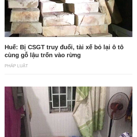
Huế: Bị CSGT truy đuổi, tài xế bỏ lại ô tô
cùng gỗ lậu trốn vào rừng
PHÁP LUẬT