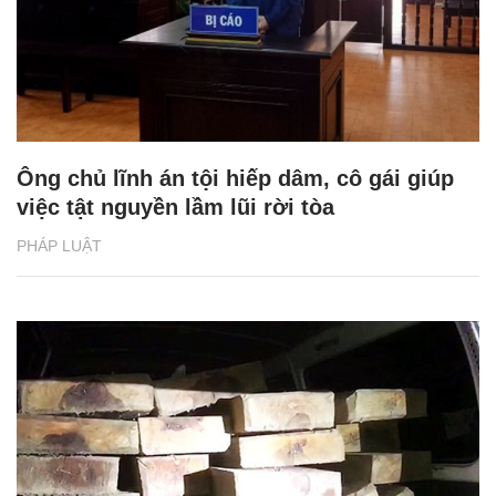
Ông chủ lĩnh án tội hiếp dâm, cô gái giúp
việc tật nguyền lầm lũi rời tòa
PHÁP LUẬT