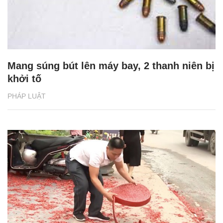
Mang súng bút lên máy bay, 2 thanh niên bị
khởi tố
PHÁP LUẬT