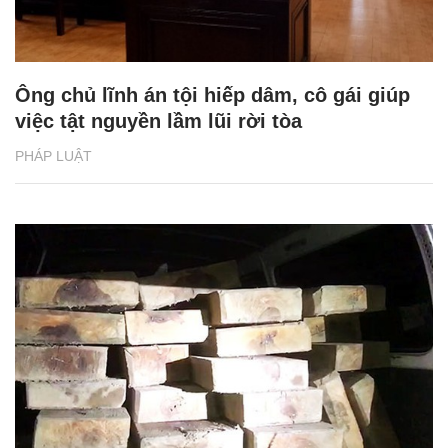
Ông chủ lĩnh án tội hiếp dâm, cô gái giúp
việc tật nguyền lầm lũi rời tòa
PHÁP LUẬT