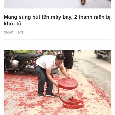
Mang súng bút lên máy bay, 2 thanh niên bị
khởi tố
PHÁP LUẬT