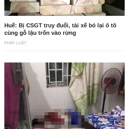
Huế: Bị CSGT truy đuổi, tài xế bỏ lại ô tô
cùng gỗ lậu trốn vào rừng
PHÁP LUẬT