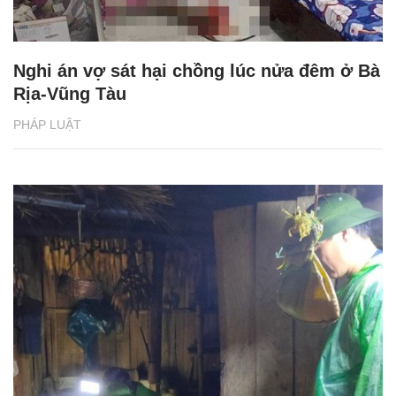
Nghi án vợ sát hại chồng lúc nửa đêm ở Bà
Rịa-Vũng Tàu
PHÁP LUẬT