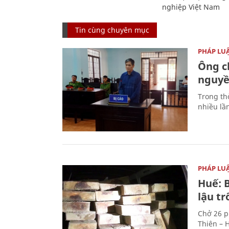
nghiệp Việt Nam
Tin cùng chuyên mục
PHÁP LU
Ông ch
nguyền
Trong thờ
nhiều lầ
PHÁP LU
Huế: B
lậu t
Chở 26 p
Thiên – 