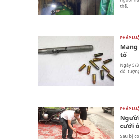
thể.
PHÁP LU
Mang 
tố
Ngày 5/3
đối tượn
PHÁP LU
Người
cưới ở
Sau bị c