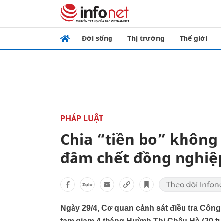
Đời sống
Thị trường
Thế giới
PHÁP LUẬT
Chia “tiền bo” không
đâm chết đồng nghiệ
Ngày 29/4, Cơ quan cảnh sát điều tra Công a
tạm giam 4 tháng Huỳnh Thị Châu Hà (20 tu