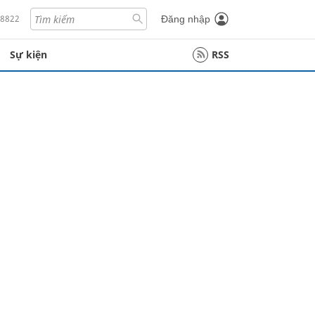
18822
Đăng nhập
Sự kiện
RSS