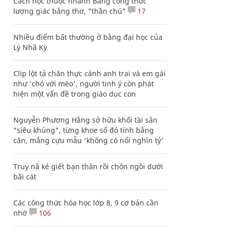
Cách học thuộc nhanh Bảng công thức
lượng giác bằng thơ, "thần chú"
17
Nhiều điểm bất thường ở bằng đại học của
Lý Nhã Kỳ
Clip lột tả chân thực cảnh anh trai và em gái
như 'chó với mèo', người tinh ý còn phát
hiện một vấn đề trong giáo dục con
Nguyễn Phương Hằng sở hữu khối tài sản
"siêu khủng", từng khoe sổ đỏ tính bằng
cân, mắng cựu mẫu 'không có nổi nghìn tỷ'
Truy nã kẻ giết bạn thân rồi chôn ngồi dưới
bãi cát
Các công thức hóa học lớp 8, 9 cơ bản cần
nhớ
106