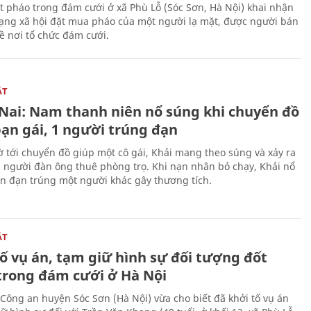
t pháo trong đám cưới ở xã Phù Lỗ (Sóc Sơn, Hà Nội) khai nhận
ạng xã hội đặt mua pháo của một người lạ mặt, được người bán
ề nơi tổ chức đám cưới.
ẬT
Nai: Nam thanh niên nổ súng khi chuyển đồ
bạn gái, 1 người trúng đạn
 tới chuyển đồ giúp một cô gái, Khải mang theo súng và xảy ra
i người đàn ông thuê phòng trọ. Khi nạn nhân bỏ chạy, Khải nổ
ên đạn trúng một người khác gây thương tích.
ẬT
ố vụ án, tạm giữ hình sự đối tượng đốt
trong đám cưới ở Hà Nội
Công an huyện Sóc Sơn (Hà Nội) vừa cho biết đã khởi tố vụ án