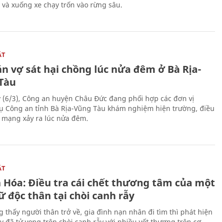
 và xuống xe chạy trốn vào rừng sâu.
ẬT
n vợ sát hại chồng lúc nửa đêm ở Bà Rịa-
Tàu
 (6/3), Công an huyện Châu Đức đang phối hợp các đơn vị
ụ Công an tỉnh Bà Rịa-Vũng Tàu khám nghiệm hiện trường, điều
n mạng xảy ra lúc nửa đêm.
ẬT
 Hóa: Điều tra cái chết thương tâm của một
 độc thân tại chòi canh rẫy
g thấy người thân trở về, gia đình nạn nhân đi tìm thì phát hiện
y đã tử vong trên chòi canh rẫy với nhiều vết thương trên cơ