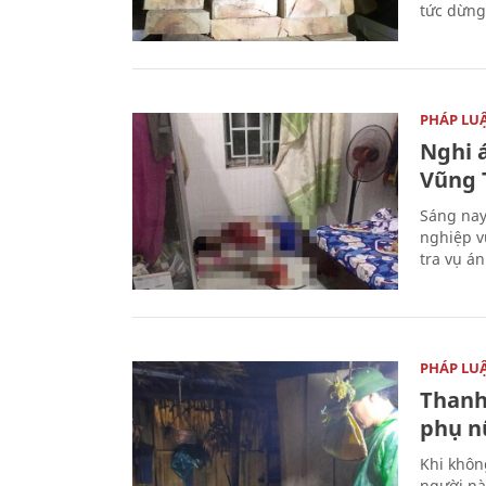
tức dừng
PHÁP LU
Nghi á
Vũng 
Sáng nay
nghiệp v
tra vụ á
PHÁP LU
Thanh
phụ nữ
Khi khôn
người nà