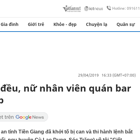
Hotline: 09161
Gia đình
Giới trẻ
Khỏe - đẹp
Chuyện lạ
Quân sự
29/04/2019 16:33 (GMT+07:00)
 đều, nữ nhân viên quán bar
p
n tỉnh Tiền Giang đã khởi tố bị can và thi hành lệnh bắt
ổi, ngụ huyện Cù Lao Dung, Sóc Trăng) về tội "Giết