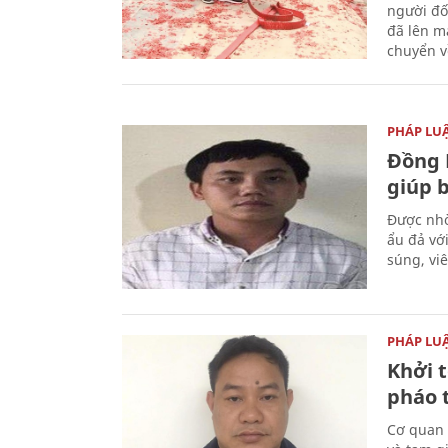
người đố
đã lên m
chuyển v
PHÁP LU
Đồng 
giúp 
Được nhờ
ẩu đả vớ
súng, vi
PHÁP LU
Khởi t
pháo 
Cơ quan 