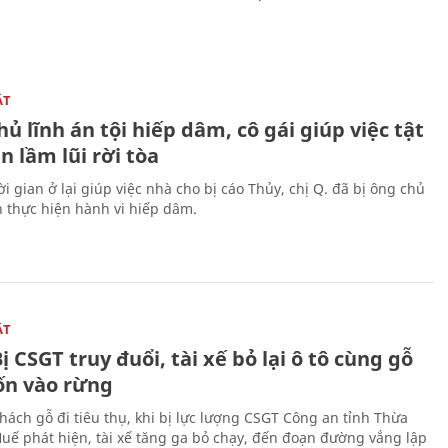
ẬT
ủ lĩnh án tội hiếp dâm, cô gái giúp việc tật
 lầm lũi rời tòa
i gian ở lại giúp việc nhà cho bị cáo Thủy, chị Q. đã bị ông chủ
n thực hiện hành vi hiếp dâm.
ẬT
ị CSGT truy đuổi, tài xế bỏ lại ô tô cùng gỗ
rốn vào rừng
hách gỗ đi tiêu thụ, khi bị lực lượng CSGT Công an tỉnh Thừa
Huế phát hiện, tài xế tăng ga bỏ chạy, đến đoạn đường vắng lập