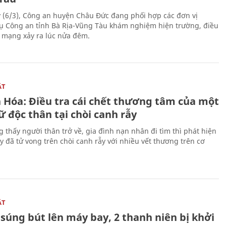
 (6/3), Công an huyện Châu Đức đang phối hợp các đơn vị
ụ Công an tỉnh Bà Rịa-Vũng Tàu khám nghiệm hiện trường, điều
n mạng xảy ra lúc nửa đêm.
ẬT
 Hóa: Điều tra cái chết thương tâm của một
 độc thân tại chòi canh rẫy
g thấy người thân trở về, gia đình nạn nhân đi tìm thì phát hiện
y đã tử vong trên chòi canh rẫy với nhiều vết thương trên cơ
ẬT
súng bút lên máy bay, 2 thanh niên bị khởi