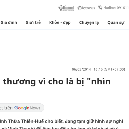
Hotline: 09161
Gia đình
Giới trẻ
Khỏe - đẹp
Chuyện lạ
Quân sự
06/03/2014 16:15 (GMT+07:00)
thương vì cho là bị "nhìn
tỉnh Thừa Thiên-Huế cho biết, đang tạm giữ hình sự nghi
xã Vinh Thanh) để tiếp tục điều tra làm rõ hành vi cố ý