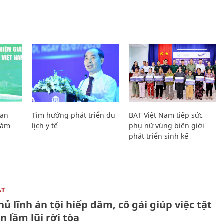
Lan
Tìm hướng phát triển du
BAT Việt Nam tiếp sức
Giám
lịch y tế
phụ nữ vùng biên giới
phát triển sinh kế
ẬT
ủ lĩnh án tội hiếp dâm, cô gái giúp việc tật
 lầm lũi rời tòa