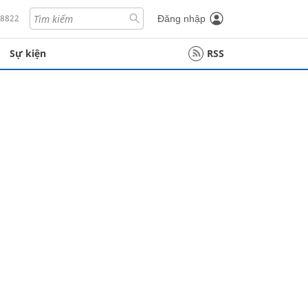
18822
Đăng nhập
Sự kiện
RSS