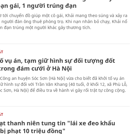
bạn gái, 1 người trúng đạn
 tới chuyển đồ giúp một cô gái, Khải mang theo súng và xảy ra
i người đàn ông thuê phòng trọ. Khi nạn nhân bỏ chạy, Khải nổ
ên đạn trúng một người khác gây thương tích.
ẬT
ố vụ án, tạm giữ hình sự đối tượng đốt
trong đám cưới ở Hà Nội
Công an huyện Sóc Sơn (Hà Nội) vừa cho biết đã khởi tố vụ án
ữ hình sự đối với Trần Văn Khang (40 tuổi, ở khối 12, xã Phù Lỗ,
 Sơn, Hà Nội) để điều tra về hành vi gây rối trật tự công cộng.
ẬT
t thanh niên tung tin "lái xe đeo khẩu
bị phạt 10 triệu đồng"