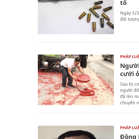
tố
Ngày 5/3
đối tượn
PHÁP LU
Người
cưới ở
Sau bị c
người đố
đã lên m
chuyển v
PHÁP LU
Đồng 