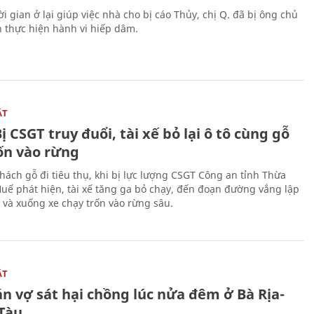
i gian ở lại giúp việc nhà cho bị cáo Thủy, chị Q. đã bị ông chủ
n thực hiện hành vi hiếp dâm.
ẬT
ị CSGT truy đuổi, tài xế bỏ lại ô tô cùng gỗ
rốn vào rừng
hách gỗ đi tiêu thụ, khi bị lực lượng CSGT Công an tỉnh Thừa
Huế phát hiện, tài xế tăng ga bỏ chạy, đến đoạn đường vắng lập
 và xuống xe chạy trốn vào rừng sâu.
ẬT
n vợ sát hại chồng lúc nửa đêm ở Bà Rịa-
Tàu