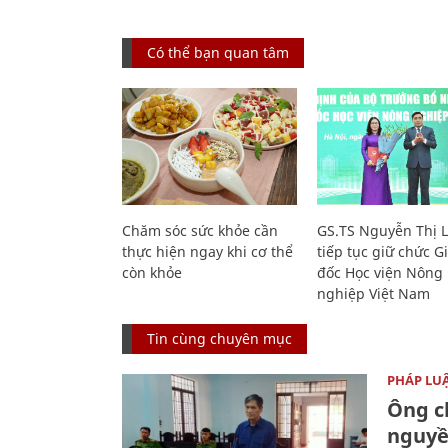
Có thể bạn quan tâm
Chăm sóc sức khỏe cần
GS.TS Nguyễn Thị 
thực hiện ngay khi cơ thể
tiếp tục giữ chức 
còn khỏe
đốc Học viện Nông
nghiệp Việt Nam
Tin cùng chuyên mục
PHÁP LU
Ông ch
nguyền