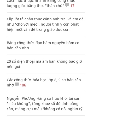
Cách học thuộc nhanh Bảng công thức
lượng giác bằng thơ, "thần chú"
17
Clip lột tả chân thực cảnh anh trai và em gái
như 'chó với mèo', người tinh ý còn phát
hiện một vấn đề trong giáo dục con
Bảng công thức đạo hàm nguyên hàm cơ
bản cần nhớ
20 số điện thoại ma ám bạn không bao giờ
nên gọi
Các công thức hóa học lớp 8, 9 cơ bản cần
nhớ
106
Nguyễn Phương Hằng sở hữu khối tài sản
"siêu khủng", từng khoe sổ đỏ tính bằng
cân, mắng cựu mẫu 'không có nổi nghìn tỷ'