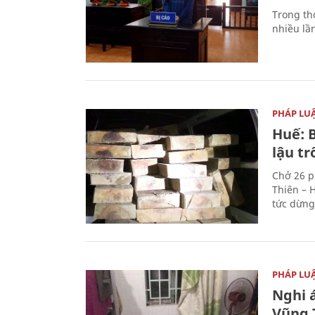
Trong thờ
nhiều lầ
PHÁP LU
Huế: B
lậu t
Chở 26 p
Thiên – 
tức dừng
PHÁP LU
Nghi á
Vũng 