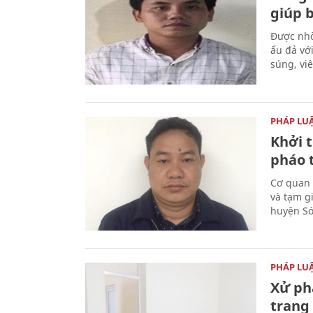
giúp 
Được nhờ
ẩu đả vớ
súng, vi
PHÁP LU
Khởi t
pháo 
Cơ quan 
và tạm gi
huyện Sóc
PHÁP LU
Xử phạ
trang 