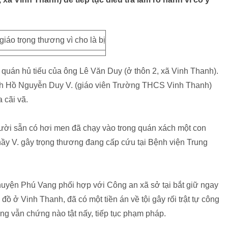
 quán hủ tiếu của ông Lê Văn Duy (ở thôn 2, xã Vinh Thanh).
anh Hồ Nguyễn Duy V. (giáo viên Trường THCS Vinh Thanh)
a cãi vã.
gười sẵn có hơi men đã chạy vào trong quán xách một con
hầy V. gây trọng thương đang cấp cứu tại Bệnh viện Trung
huyện Phú Vang phối hợp với Công an xã sở tại bắt giữ ngay
ồ ở Vinh Thanh, đã có một tiền án về tội gây rối trật tự công
g vẫn chứng nào tật nấy, tiếp tục phạm pháp.