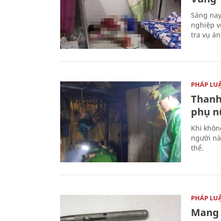
Sáng nay
nghiệp v
tra vụ á
PHÁP LU
Thanh
phụ nữ
Khi khôn
người nà
thể.
PHÁP LU
Mang 