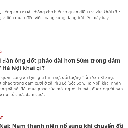
, Công an TP Hải Phòng cho biết cơ quan điều tra vừa khởi tố 2
g vì liên quan đến việc mang súng dạng bút lên máy bay.
ẬT
 đàn ông đốt pháo dài hơn 50m trong đám
 Hà Nội khai gì?
ơ quan công an tạm giữ hình sự, đối tượng Trần Văn Khang,
t pháo trong đám cưới ở xã Phù Lỗ (Sóc Sơn, Hà Nội) khai nhận
ạng xã hội đặt mua pháo của một người lạ mặt, được người bán
ề nơi tổ chức đám cưới.
ẬT
Nai: Nam thanh niên nổ súng khi chuyển đồ