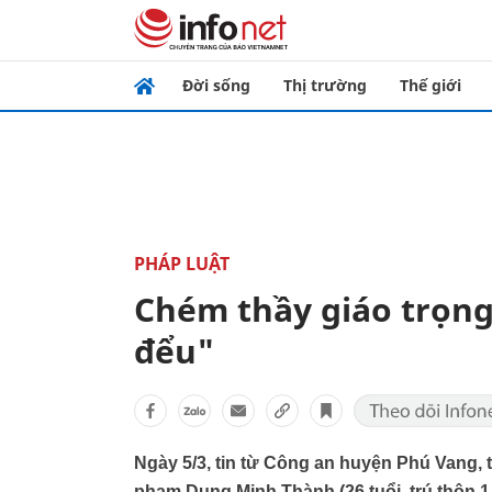
Đời sống
Thị trường
Thế giới
PHÁP LUẬT
Chém thầy giáo trọng 
đểu"
Ngày 5/3, tin từ Công an huyện Phú Vang, 
phạm Dụng Minh Thành (26 tuổi, trú thôn 1, 