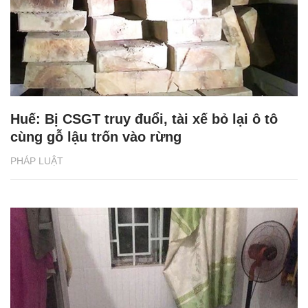
Huế: Bị CSGT truy đuổi, tài xế bỏ lại ô tô
cùng gỗ lậu trốn vào rừng
PHÁP LUẬT