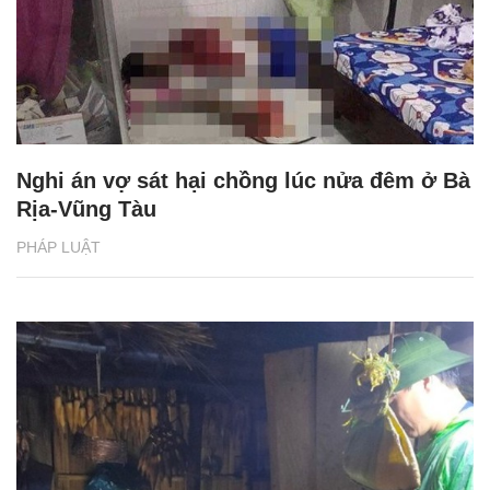
Nghi án vợ sát hại chồng lúc nửa đêm ở Bà
Rịa-Vũng Tàu
PHÁP LUẬT