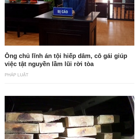
Ông chủ lĩnh án tội hiếp dâm, cô gái giúp
việc tật nguyền lầm lũi rời tòa
PHÁP LUẬT