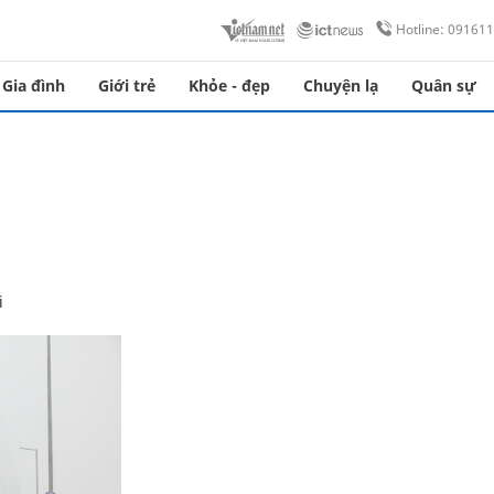
Hotline: 09161
Gia đình
Giới trẻ
Khỏe - đẹp
Chuyện lạ
Quân sự
i