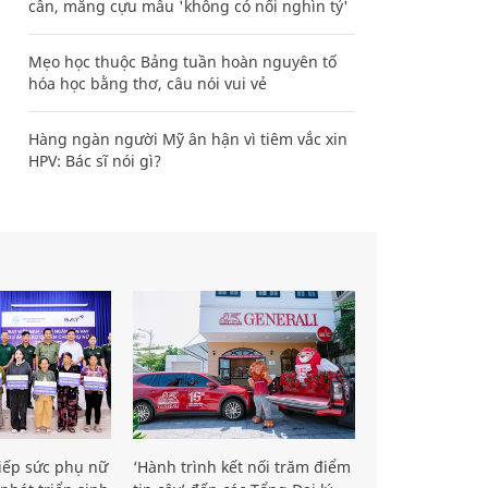
cân, mắng cựu mẫu 'không có nổi nghìn tỷ'
Mẹo học thuộc Bảng tuần hoàn nguyên tố
hóa học bằng thơ, câu nói vui vẻ
Hàng ngàn người Mỹ ân hận vì tiêm vắc xin
HPV: Bác sĩ nói gì?
iếp sức phụ nữ
‘Hành trình kết nối trăm điểm