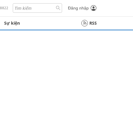
18822
Đăng nhập
Sự kiện
RSS