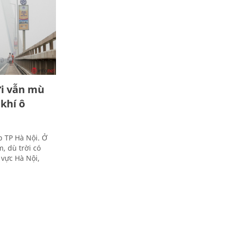
ời vẫn mù
khí ô
p TP Hà Nội. Ở
, dù trời có
 vực Hà Nội,