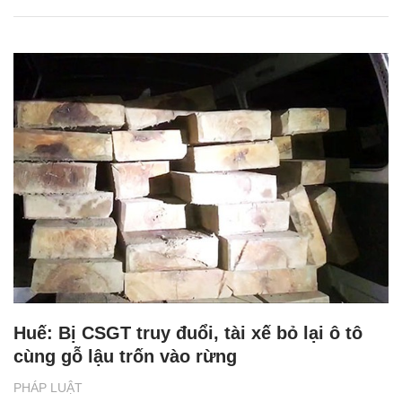
Huế: Bị CSGT truy đuổi, tài xế bỏ lại ô tô
cùng gỗ lậu trốn vào rừng
PHÁP LUẬT