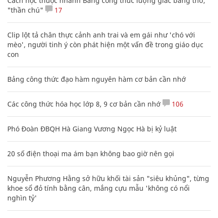
Cách học thuộc nhanh Bảng công thức lượng giác bằng thơ,
"thần chú"
17
Clip lột tả chân thực cảnh anh trai và em gái như 'chó với
mèo', người tinh ý còn phát hiện một vấn đề trong giáo dục
con
Bảng công thức đạo hàm nguyên hàm cơ bản cần nhớ
Các công thức hóa học lớp 8, 9 cơ bản cần nhớ
106
Phó Đoàn ĐBQH Hà Giang Vương Ngọc Hà bị kỷ luật
20 số điện thoại ma ám bạn không bao giờ nên gọi
Nguyễn Phương Hằng sở hữu khối tài sản "siêu khủng", từng
khoe sổ đỏ tính bằng cân, mắng cựu mẫu 'không có nổi
nghìn tỷ'