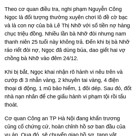
Theo cơ quan điều tra, nghi phạm Nguyễn Công
Ngọc là đối tượng thường xuyên chơi lô đề cờ bạc
và là con nợ của bà Lê Thị Nhỡ với số tiền nợ hàng
chục triệu đồng. Nhiều lần bà Nhỡ đòi nhưng nam
thanh niên 25 tuổi này không trả. Đến khi bị bà Nhỡ
ráo riết đòi nợ, Ngọc đã dùng búa, dao giết hai vợ
chồng bà Nhỡ vào đêm 24/12.
Khi bị bắt, Ngọc khai nhận rõ hành vi nêu trên và
cướp đi 3 nhẫn vàng, 2 khuyên tai vàng, 4 điện
thoại di động, 1 mũ bảo hiểm, 1 đôi dép. Sau đó, đốt
nhà nạn nhân để che giấu hành vi phạm tội rồi tẩu
thoát.
Cơ quan Công an TP Hà Nội đang khẩn trương
củng cố chứng cứ, hoàn chỉnh hồ sơ ban đầu của
vụ án. Qua đó, sẽ chuyển giao hồ sơ, tang vật