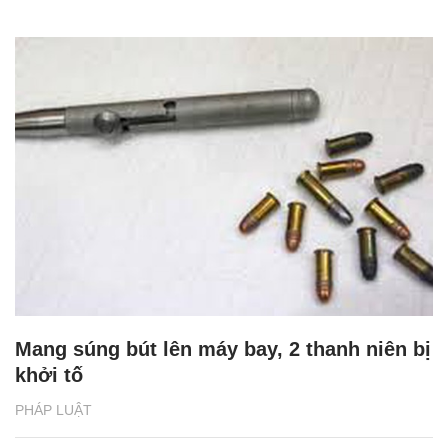
Mang súng bút lên máy bay, 2 thanh niên bị
khởi tố
PHÁP LUẬT