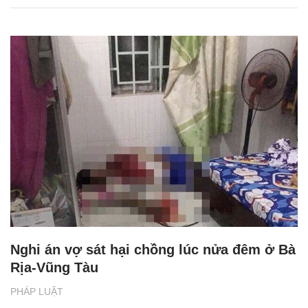
Nghi án vợ sát hại chồng lúc nửa đêm ở Bà
Rịa-Vũng Tàu
PHÁP LUẬT