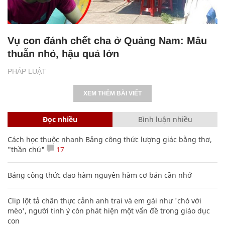
Vụ con đánh chết cha ở Quảng Nam: Mâu
thuẫn nhỏ, hậu quả lớn
PHÁP LUẬT
XEM THÊM BÀI VIẾT
Đọc nhiều
Bình luận nhiều
Cách học thuộc nhanh Bảng công thức lượng giác bằng thơ,
"thần chú"
17
Bảng công thức đạo hàm nguyên hàm cơ bản cần nhớ
Clip lột tả chân thực cảnh anh trai và em gái như 'chó với
mèo', người tinh ý còn phát hiện một vấn đề trong giáo dục
con