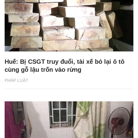
Huế: Bị CSGT truy đuổi, tài xế bỏ lại ô tô
cùng gỗ lậu trốn vào rừng
PHÁP LUẬT