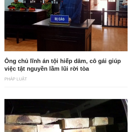
Ông chủ lĩnh án tội hiếp dâm, cô gái giúp
việc tật nguyền lầm lũi rời tòa
PHÁP LUẬT