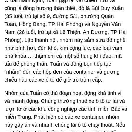
Ở đất Nam Định, Tuấn gặp lại vài chiến hữu và
cũng là đồng hương thân thiết, đó là Bùi Duy Xuân
(35 tuổi, trú tại số 9, đường 5/1, phường Quán
Toan, Hồng Bàng, TP Hải Phòng) và Nguyễn Văn
Nam (26 tuổi, trú tại xã Lê Thiện, An Dương, TP Hải
Phòng). Lập thành hội, nhóm này sắm sửa đồ nghề
như bình hơi, đèn khò, kìm cộng lực, các loại vam
phá khóa,… thậm chí cả một số hung khí đao, mã
tấu để phòng thân. Tuấn và đồng bọn tiếp tục
“nhắm” đến các hộp đen của container và gương
chiếu hậu các xe ô tô để giở trò trộm cắp.
Nhóm của Tuấn có thủ đoạn hoạt động khá tinh vi
và manh động. Chúng thường thuê xe ô tô tự lái và
lượn lờ ở các khu công nghiệp các tỉnh miền Bắc và
miền Trung. Phát hiện có các xe container, nhóm
này gây án và nhanh chóng lái ô tô chạy thoát. Nếu