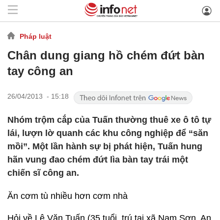
Pháp luật
Chân dung giang hồ chém đứt bàn
tay công an
26/04/2013 - 15:18
Nhóm trộm cắp của Tuấn thường thuê xe ô tô tự
lái, lượn lờ quanh các khu công nghiệp để “săn
mồi”. Một lần hành sự bị phát hiện, Tuấn hung
hãn vung đao chém đứt lìa bàn tay trái một
chiến sĩ công an.
Ăn cơm tù nhiều hơn cơm nhà
Hỏi về Lê Văn Tuấn (35 tuổi, trú tại xã Nam Sơn, An