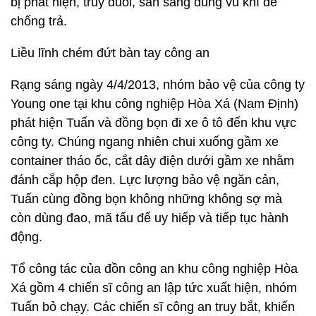
bị phát hiện, truy đuổi, sẵn sàng dùng vũ khí để
chống trả.
Liều lĩnh chém đứt bàn tay công an
Rạng sáng ngày 4/4/2013, nhóm bảo vệ của công ty
Young one tại khu công nghiệp Hòa Xá (Nam Định)
phát hiện Tuấn và đồng bọn đi xe ô tô đến khu vực
công ty. Chúng ngang nhiên chui xuống gầm xe
container tháo ốc, cắt dây điện dưới gầm xe nhằm
đánh cắp hộp đen. Lực lượng bảo vệ ngăn cản,
Tuấn cùng đồng bọn không những không sợ mà
còn dùng đao, mã tấu để uy hiếp và tiếp tục hành
động.
Tổ công tác của đồn công an khu công nghiệp Hòa
Xá gồm 4 chiến sĩ công an lập tức xuất hiện, nhóm
Tuấn bỏ chạy. Các chiến sĩ công an truy bắt, khiến