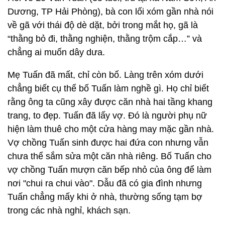
Dương, TP Hải Phòng), bà con lối xóm gần nhà nói
về gã với thái độ dè dặt, bởi trong mắt họ, gã là
“thằng bỏ đi, thằng nghiện, thằng trộm cắp…” và
chẳng ai muốn dây dưa.
Mẹ Tuấn đã mất, chỉ còn bố. Làng trên xóm dưới
chẳng biết cụ thể bố Tuấn làm nghề gì. Họ chỉ biết
rằng ông ta cũng xây được căn nhà hai tầng khang
trang, to đẹp. Tuấn đã lấy vợ. Đó là người phụ nữ
hiện làm thuê cho một cửa hàng may mặc gần nhà.
Vợ chồng Tuấn sinh được hai đứa con nhưng vẫn
chưa thể sắm sửa một căn nhà riêng. Bố Tuấn cho
vợ chồng Tuấn mượn căn bếp nhỏ của ông để làm
nơi "chui ra chui vào". Dẫu đã có gia đình nhưng
Tuấn chẳng mấy khi ở nhà, thường sống tạm bợ
trong các nhà nghỉ, khách sạn.