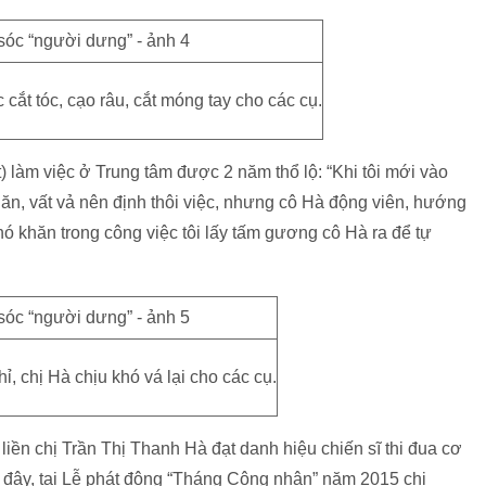
cắt tóc, cạo râu, cắt móng tay cho các cụ.
) làm việc ở Trung tâm được 2 năm thổ lộ: “Khi tôi mới vào
hăn, vất vả nên định thôi việc, nhưng cô Hà động viên, hướng
ó khăn trong công việc tôi lấy tấm gương cô Hà ra để tự
ỉ, chị Hà chịu khó vá lại cho các cụ.
iền chị Trần Thị Thanh Hà đạt danh hiệu chiến sĩ thi đua cơ
ây, tại Lễ phát động “Tháng Công nhân” năm 2015 chị