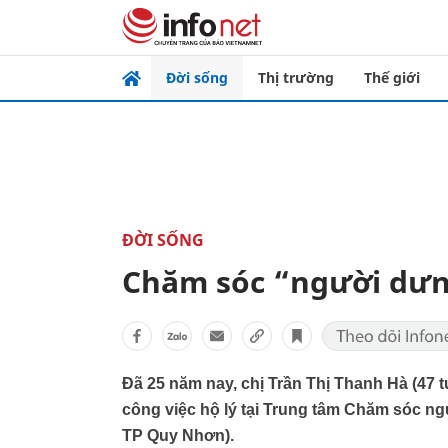
Đời sống
Thị trường
Thế giới
ĐỜI SỐNG
Chăm sóc “người dư
Đã 25 năm nay, chị Trần Thị Thanh Hà (47
công việc hộ lý tại Trung tâm Chăm sóc n
TP Quy Nhơn).