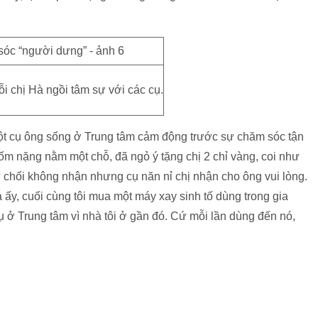
ỗi chị Hà ngồi tâm sự với các cụ.
t cụ ông sống ở Trung tâm cảm động trước sự chăm sóc tận
ốm nặng nằm một chỗ, đã ngỏ ý tặng chị 2 chỉ vàng, coi như
từ chối không nhận nhưng cụ năn nỉ chị nhận cho ông vui lòng.
 ấy, cuối cùng tôi mua một máy xay sinh tố dùng trong gia
ụ ở Trung tâm vì nhà tôi ở gần đó. Cứ mỗi lần dùng đến nó,