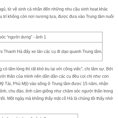
ngủ, từ vệ sinh cá nhân đến những nhu cầu sinh hoạt khác
u trí không còn nơi nương tựa, được đưa vào Trung tâm nuôi
hị Thanh Hà đẩy xe lăn các cụ đi dạo quanh Trung tâm.
ó tấm lòng thì rất khó trụ lại với công việc”, chị tâm sự. Bởi
ười thân của mình nên dần dần các cụ đều coi chị như con
 Mỹ Tài, Phù Mỹ) vào sống ở Trung tâm được 15 năm, nhận
 tình, chu đáo, tình cảm giống như chăm sóc người thân trong
 tôi. Một ngày mà không thấy mặt cô Hà là chúng tôi thấy nhớ