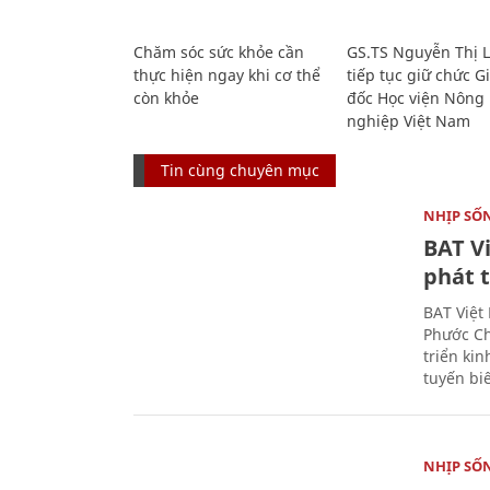
Chăm sóc sức khỏe cần
GS.TS Nguyễn Thị 
thực hiện ngay khi cơ thể
tiếp tục giữ chức 
còn khỏe
đốc Học viện Nông
nghiệp Việt Nam
Tin cùng chuyên mục
NHỊP SỐ
BAT V
phát t
BAT Việt
Phước Ch
triển ki
tuyến bi
NHỊP SỐ