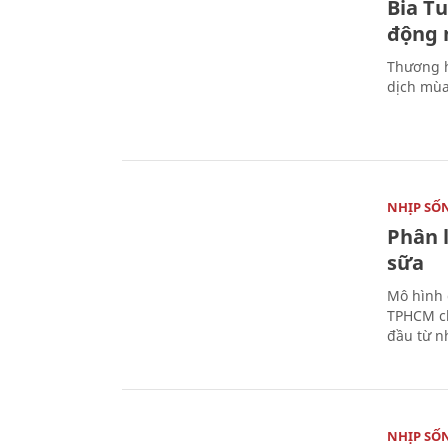
Bia T
động 
Thương h
dịch mùa
NHỊP SỐ
Phân 
sữa
Mô hình 
TPHCM ch
đầu từ n
NHỊP SỐ