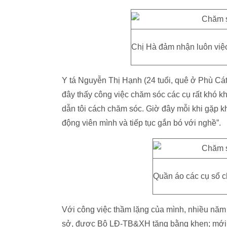
Chị Hà đảm nhận luôn việc 
Y tá Nguyễn Thị Hạnh (24 tuổi, quê ở Phù Cát
đây thấy công việc chăm sóc các cụ rất khó k
dẫn tôi cách chăm sóc. Giờ đây mỗi khi gặp kh
động viên mình và tiếp tục gắn bó với nghề”.
Quần áo các cụ sổ ch
Với công việc thầm lặng của mình, nhiều năm l
sở, được Bộ LĐ-TB&XH tặng bằng khen; mới đ