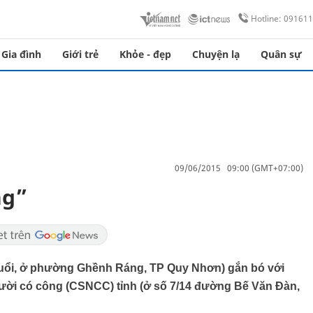
Hotline: 09161
Gia đình
Giới trẻ
Khỏe - đẹp
Chuyện lạ
Quân sự
09/06/2015 09:00 (GMT+07:00)
ng”
 tuổi, ở phường Ghềnh Ráng, TP Quy Nhơn) gắn bó với
gười có công (CSNCC) tỉnh (ở số 7/14 đường Bế Văn Đàn,