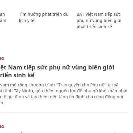
Lan
Tìm hướng phát triển du
BAT Việt Nam tiếp sức
Giám
lịch y tế
phụ nữ vùng biên giới
phát triển sinh kế
NG
iệt Nam tiếp sức phụ nữ vùng biên giới
riển sinh kế
 Nam mở rộng chương trình “Trao quyền cho Phụ nữ” tại xã
ỉ (tỉnh Tây Ninh), góp thêm nguồn lực để phụ nữ khó khăn phát
nh tế gia đình và tạo thêm nền tảng ổn định cho cộng đồng nơi
ên.
NG