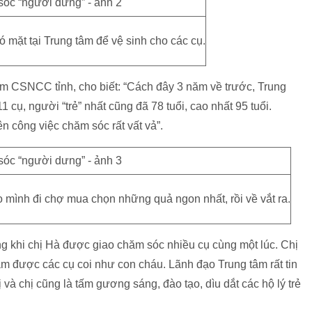
ó mặt tại Trung tâm để vệ sinh cho các cụ.
m CSNCC tỉnh, cho biết: “Cách đây 3 năm về trước, Trung
 cụ, người “trẻ” nhất cũng đã 78 tuổi, cao nhất 95 tuổi.
n công việc chăm sóc rất vất vả”.
 mình đi chợ mua chọn những quả ngon nhất, rồi về vắt ra.
g khi chị Hà được giao chăm sóc nhiều cụ cùng một lúc. Chị
cảm được các cụ coi như con cháu. Lãnh đạo Trung tâm rất tin
và chị cũng là tấm gương sáng, đào tạo, dìu dắt các hộ lý trẻ