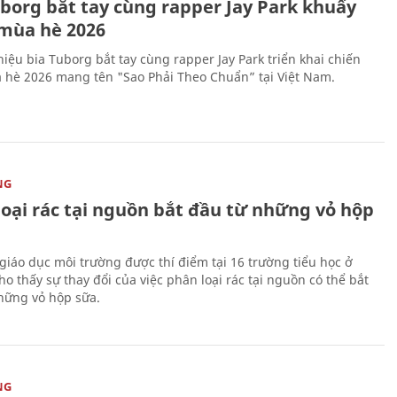
uborg bắt tay cùng rapper Jay Park khuấy
mùa hè 2026
iệu bia Tuborg bắt tay cùng rapper Jay Park triển khai chiến
 hè 2026 mang tên "Sao Phải Theo Chuẩn” tại Việt Nam.
NG
loại rác tại nguồn bắt đầu từ những vỏ hộp
giáo dục môi trường được thí điểm tại 16 trường tiểu học ở
o thấy sự thay đổi của việc phân loại rác tại nguồn có thể bắt
hững vỏ hộp sữa.
NG