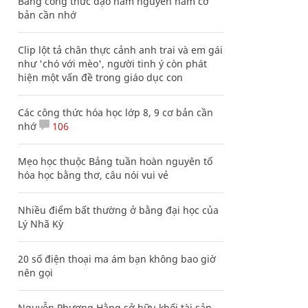
Bảng công thức đạo hàm nguyên hàm cơ
bản cần nhớ
Clip lột tả chân thực cảnh anh trai và em gái
như 'chó với mèo', người tinh ý còn phát
hiện một vấn đề trong giáo dục con
Các công thức hóa học lớp 8, 9 cơ bản cần
nhớ
106
Mẹo học thuộc Bảng tuần hoàn nguyên tố
hóa học bằng thơ, câu nói vui vẻ
Nhiều điểm bất thường ở bằng đại học của
Lý Nhã Kỳ
20 số điện thoại ma ám bạn không bao giờ
nên gọi
Nguyễn Phương Hằng sở hữu khối tài sản