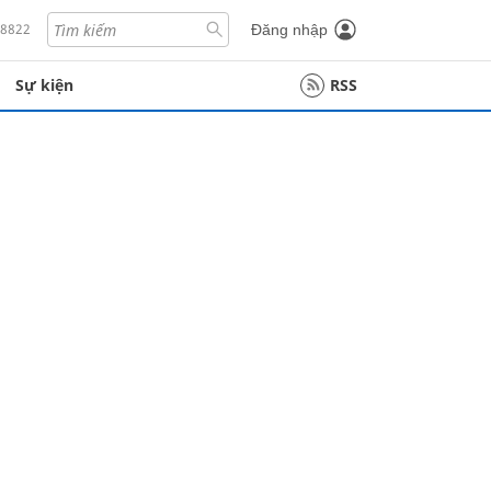
18822
Đăng nhập
Sự kiện
RSS