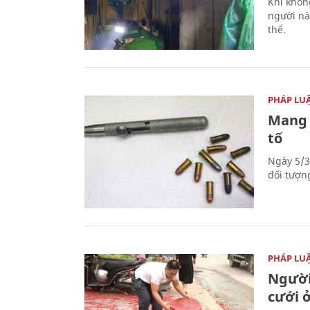
Khi khôn
người nà
thể.
PHÁP LU
Mang 
tố
Ngày 5/3
đối tượn
PHÁP LU
Người
cưới ở