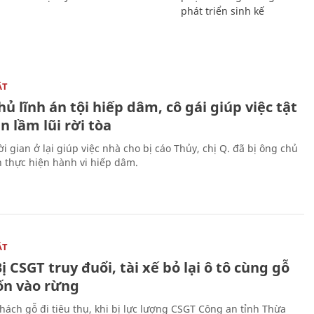
phát triển sinh kế
ẬT
ủ lĩnh án tội hiếp dâm, cô gái giúp việc tật
 lầm lũi rời tòa
i gian ở lại giúp việc nhà cho bị cáo Thủy, chị Q. đã bị ông chủ
n thực hiện hành vi hiếp dâm.
ẬT
ị CSGT truy đuổi, tài xế bỏ lại ô tô cùng gỗ
rốn vào rừng
hách gỗ đi tiêu thụ, khi bị lực lượng CSGT Công an tỉnh Thừa