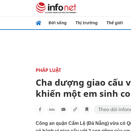
Đời sống
Thị trường
Thế giới
PHÁP LUẬT
Cha dượng giao cấu vớ
khiến một em sinh c
Công an quận Cẩm Lệ (Đà Nẵng) vừa có Quy
có hành vi giao cấu với 2 con riêng của vợ