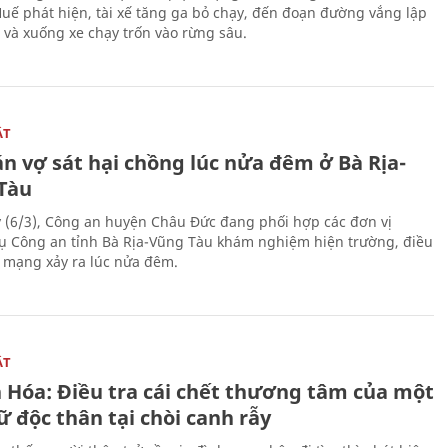
Huế phát hiện, tài xế tăng ga bỏ chạy, đến đoạn đường vắng lập
 và xuống xe chạy trốn vào rừng sâu.
ẬT
n vợ sát hại chồng lúc nửa đêm ở Bà Rịa-
Tàu
 (6/3), Công an huyện Châu Đức đang phối hợp các đơn vị
ụ Công an tỉnh Bà Rịa-Vũng Tàu khám nghiệm hiện trường, điều
n mạng xảy ra lúc nửa đêm.
ẬT
 Hóa: Điều tra cái chết thương tâm của một
 độc thân tại chòi canh rẫy