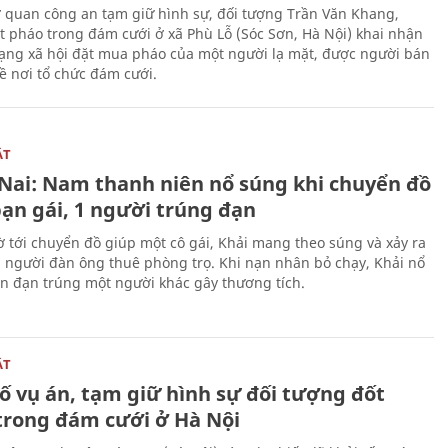
ơ quan công an tạm giữ hình sự, đối tượng Trần Văn Khang,
t pháo trong đám cưới ở xã Phù Lỗ (Sóc Sơn, Hà Nội) khai nhận
ạng xã hội đặt mua pháo của một người lạ mặt, được người bán
ề nơi tổ chức đám cưới.
ẬT
Nai: Nam thanh niên nổ súng khi chuyển đồ
bạn gái, 1 người trúng đạn
 tới chuyển đồ giúp một cô gái, Khải mang theo súng và xảy ra
i người đàn ông thuê phòng trọ. Khi nạn nhân bỏ chạy, Khải nổ
ên đạn trúng một người khác gây thương tích.
ẬT
ố vụ án, tạm giữ hình sự đối tượng đốt
trong đám cưới ở Hà Nội