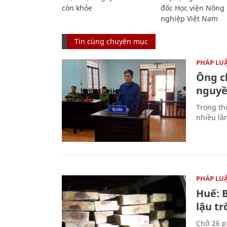
còn khỏe
đốc Học viện Nông
nghiệp Việt Nam
Tin cùng chuyên mục
PHÁP LU
Ông ch
nguyền
Trong thờ
nhiều lầ
PHÁP LU
Huế: B
lậu t
Chở 26 p