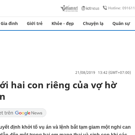
Hotline: 09161
Gia đình
Giới trẻ
Khỏe - đẹp
Chuyện lạ
Quân sự
21/08/2019 13:42 (GMT+07:00)
i hai con riêng của vợ hờ
on
ết định khởi tố vụ án và lệnh bắt tạm giam một nghi can
 dẫn đến một trong hai em mang thai và sinh con khi các