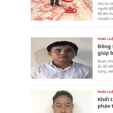
Sau bị c
người đố
đã lên m
chuyển v
PHÁP LU
Đồng 
giúp 
Được nhờ
ẩu đả vớ
súng, vi
PHÁP LU
Khởi t
pháo 