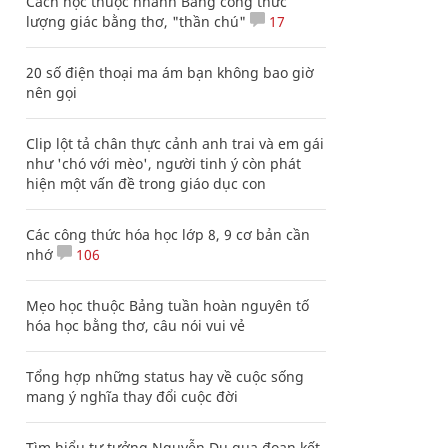
Cách học thuộc nhanh Bảng công thức
lượng giác bằng thơ, "thần chú"
17
20 số điện thoại ma ám bạn không bao giờ
nên gọi
Clip lột tả chân thực cảnh anh trai và em gái
như 'chó với mèo', người tinh ý còn phát
hiện một vấn đề trong giáo dục con
Các công thức hóa học lớp 8, 9 cơ bản cần
nhớ
106
Mẹo học thuộc Bảng tuần hoàn nguyên tố
hóa học bằng thơ, câu nói vui vẻ
Tổng hợp những status hay về cuộc sống
mang ý nghĩa thay đổi cuộc đời
Tìm hiểu tư tưởng Nguyễn Du qua đoạn kết