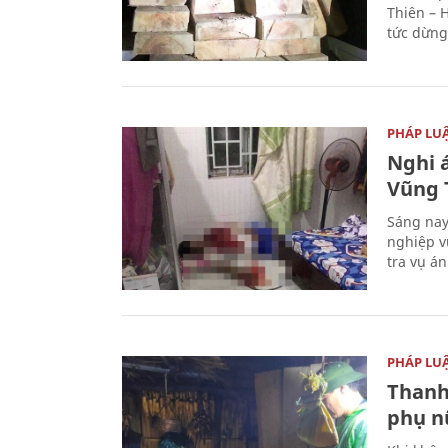
Thiên – 
tức dừng
PHÁP LU
Nghi á
Vũng 
Sáng nay
nghiệp v
tra vụ á
PHÁP LU
Thanh
phụ nữ