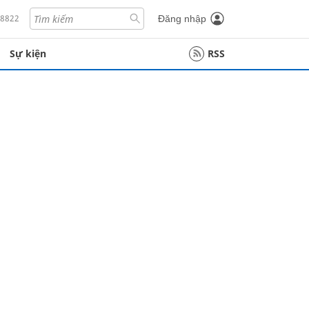
18822
Đăng nhập
Sự kiện
RSS