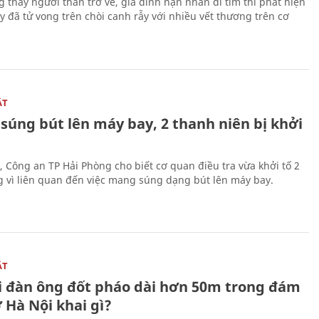
g thấy người thân trở về, gia đình nạn nhân đi tìm thì phát hiện
y đã tử vong trên chòi canh rẫy với nhiều vết thương trên cơ
ẬT
súng bút lên máy bay, 2 thanh niên bị khởi
, Công an TP Hải Phòng cho biết cơ quan điều tra vừa khởi tố 2
g vì liên quan đến việc mang súng dạng bút lên máy bay.
ẬT
 đàn ông đốt pháo dài hơn 50m trong đám
 Hà Nội khai gì?