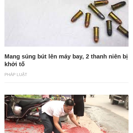
Mang súng bút lên máy bay, 2 thanh niên bị
khởi tố
PHÁP LUẬT