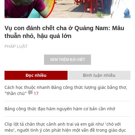
Vụ con đánh chết cha ở Quảng Nam: Mâu
thuẫn nhỏ, hậu quả lớn
PHÁP LUẬT
XEM THÊM BÀI VIẾT
Đọc nhiều
Bình luận nhiều
Cách học thuộc nhanh Bảng công thức lượng giác bằng thơ,
"thần chú"
17
Bảng công thức đạo hàm nguyên hàm cơ bản cần nhớ
Clip lột tả chân thực cảnh anh trai và em gái như 'chó với
mèo', người tinh ý còn phát hiện một vấn đề trong giáo dục