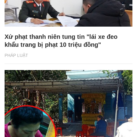
Xử phạt thanh niên tung tin "lái xe đeo
khẩu trang bị phạt 10 triệu đồng"
PHÁP LUẬT