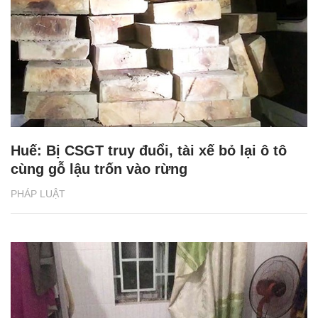
Huế: Bị CSGT truy đuổi, tài xế bỏ lại ô tô
cùng gỗ lậu trốn vào rừng
PHÁP LUẬT