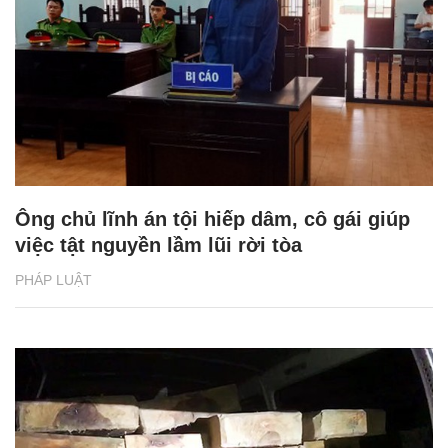
Ông chủ lĩnh án tội hiếp dâm, cô gái giúp
việc tật nguyền lầm lũi rời tòa
PHÁP LUẬT