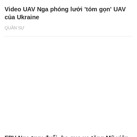
Video UAV Nga phóng lưới 'tóm gọn' UAV
của Ukraine
QUÂN SỰ