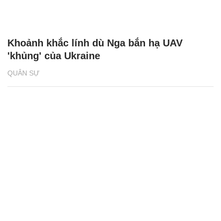
Khoảnh khắc lính dù Nga bắn hạ UAV
'khủng' của Ukraine
QUÂN SỰ