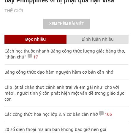
bay Philippines vì bị phạt quá hạn visa
THẾ GIỚI
XEM THÊM BÀI VIẾT
Đọc nhiều
Bình luận nhiều
Cách học thuộc nhanh Bảng công thức lượng giác bằng thơ,
"thần chú"
17
Bảng công thức đạo hàm nguyên hàm cơ bản cần nhớ
Clip lột tả chân thực cảnh anh trai và em gái như 'chó với
mèo', người tinh ý còn phát hiện một vấn đề trong giáo dục
con
Các công thức hóa học lớp 8, 9 cơ bản cần nhớ
106
20 số điện thoại ma ám bạn không bao giờ nên gọi