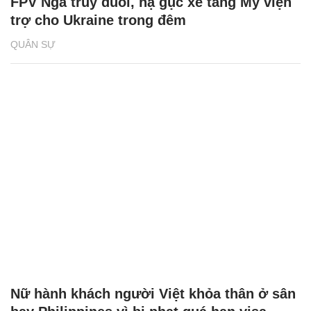
FPV Nga truy đuổi, hạ gục xe tăng Mỹ viện
trợ cho Ukraine trong đêm
QUÂN SỰ
Nữ hành khách người Việt khỏa thân ở sân