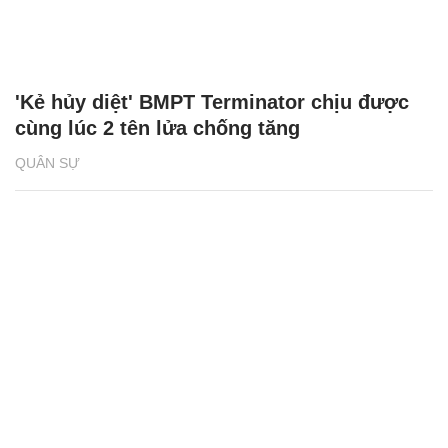
'Kẻ hủy diệt' BMPT Terminator chịu được
cùng lúc 2 tên lửa chống tăng
QUÂN SỰ