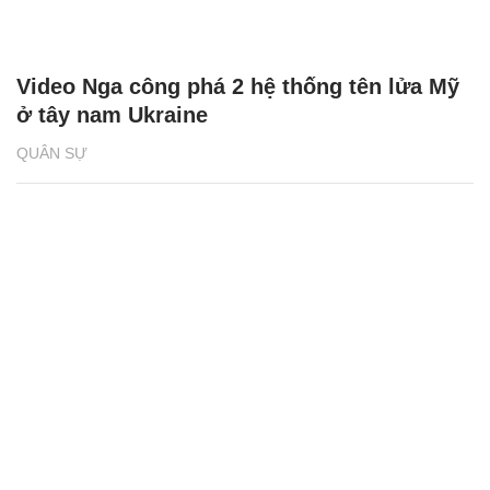
Video Nga công phá 2 hệ thống tên lửa Mỹ
ở tây nam Ukraine
QUÂN SỰ