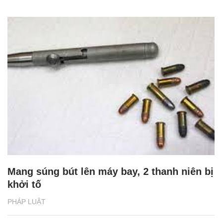
Mang súng bút lên máy bay, 2 thanh niên bị
khởi tố
PHÁP LUẬT