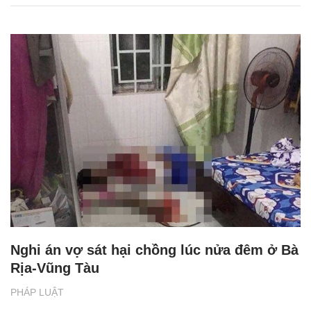
Nghi án vợ sát hại chồng lúc nửa đêm ở Bà
Rịa-Vũng Tàu
PHÁP LUẬT