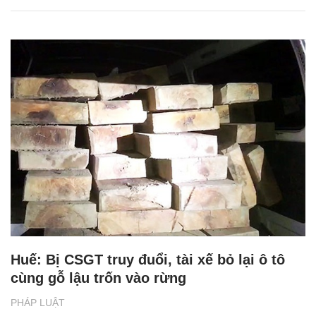
Huế: Bị CSGT truy đuổi, tài xế bỏ lại ô tô
cùng gỗ lậu trốn vào rừng
PHÁP LUẬT