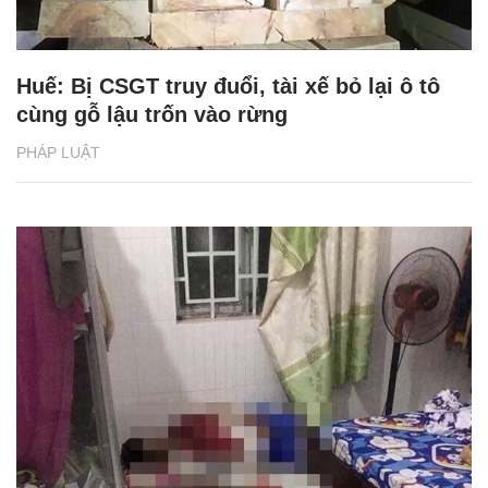
Huế: Bị CSGT truy đuổi, tài xế bỏ lại ô tô
cùng gỗ lậu trốn vào rừng
PHÁP LUẬT