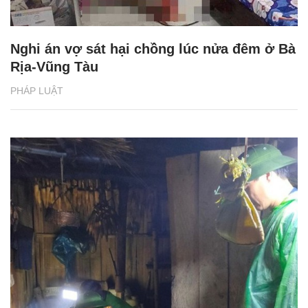
Nghi án vợ sát hại chồng lúc nửa đêm ở Bà
Rịa-Vũng Tàu
PHÁP LUẬT