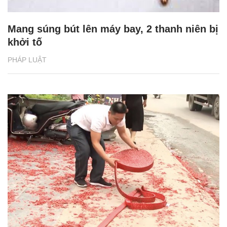
Mang súng bút lên máy bay, 2 thanh niên bị
khởi tố
PHÁP LUẬT