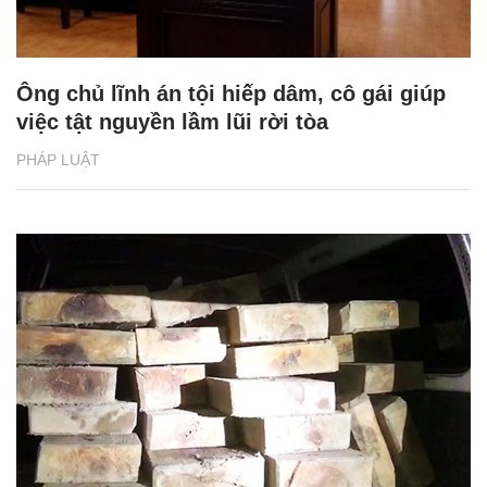
Ông chủ lĩnh án tội hiếp dâm, cô gái giúp
việc tật nguyền lầm lũi rời tòa
PHÁP LUẬT