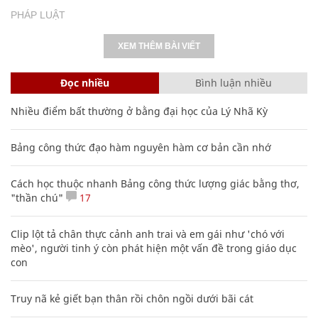
PHÁP LUẬT
XEM THÊM BÀI VIẾT
Đọc nhiều
Bình luận nhiều
Nhiều điểm bất thường ở bằng đại học của Lý Nhã Kỳ
Bảng công thức đạo hàm nguyên hàm cơ bản cần nhớ
Cách học thuộc nhanh Bảng công thức lượng giác bằng thơ,
"thần chú"
17
Clip lột tả chân thực cảnh anh trai và em gái như 'chó với
mèo', người tinh ý còn phát hiện một vấn đề trong giáo dục
con
Truy nã kẻ giết bạn thân rồi chôn ngồi dưới bãi cát