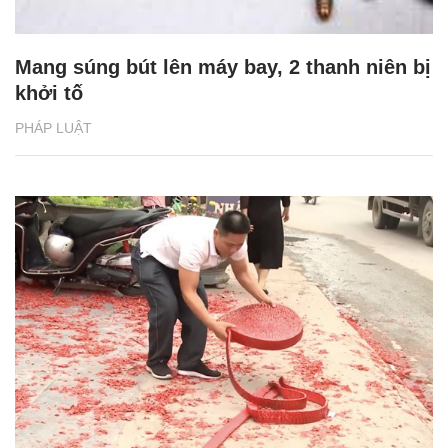
Mang súng bút lên máy bay, 2 thanh niên bị
khởi tố
PHÁP LUẬT