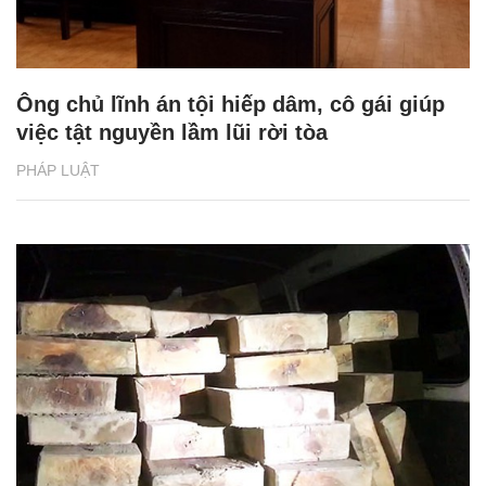
Ông chủ lĩnh án tội hiếp dâm, cô gái giúp
việc tật nguyền lầm lũi rời tòa
PHÁP LUẬT