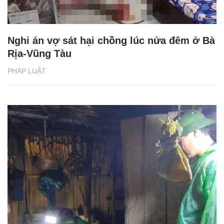
Nghi án vợ sát hại chồng lúc nửa đêm ở Bà
Rịa-Vũng Tàu
PHÁP LUẬT