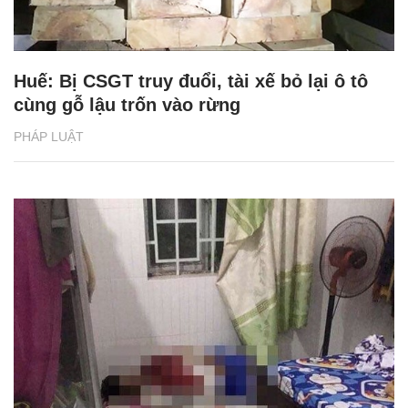
Huế: Bị CSGT truy đuổi, tài xế bỏ lại ô tô
cùng gỗ lậu trốn vào rừng
PHÁP LUẬT