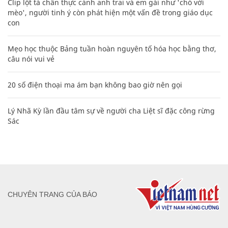
Clip lột tả chân thực cảnh anh trai và em gái như 'chó với
mèo', người tinh ý còn phát hiện một vấn đề trong giáo dục
con
Mẹo học thuộc Bảng tuần hoàn nguyên tố hóa học bằng thơ,
câu nói vui vẻ
20 số điện thoại ma ám bạn không bao giờ nên gọi
Lý Nhã Kỳ lần đầu tâm sự về người cha Liệt sĩ đặc công rừng
Sác
CHUYÊN TRANG CỦA BÁO