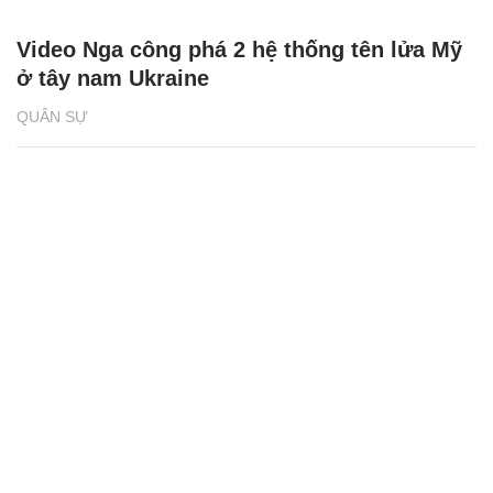
Video Nga công phá 2 hệ thống tên lửa Mỹ
ở tây nam Ukraine
QUÂN SỰ