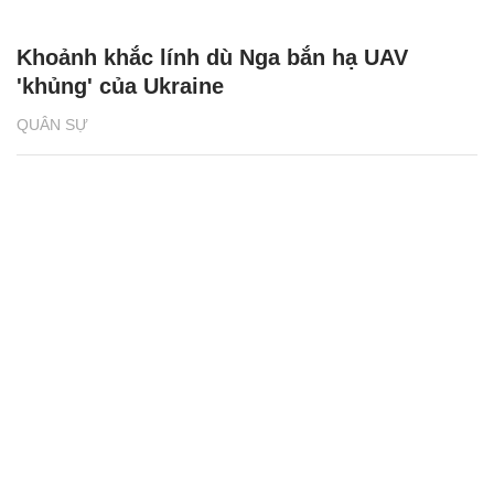
Khoảnh khắc lính dù Nga bắn hạ UAV
'khủng' của Ukraine
QUÂN SỰ