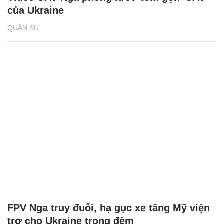
của Ukraine
QUÂN SỰ
FPV Nga truy đuổi, hạ gục xe tăng Mỹ viện
trợ cho Ukraine trong đêm