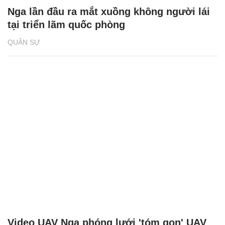
Nga lần đầu ra mắt xuồng không người lái
tại triển lãm quốc phòng
QUÂN SỰ
Video UAV Nga phóng lưới 'tóm gọn' UAV