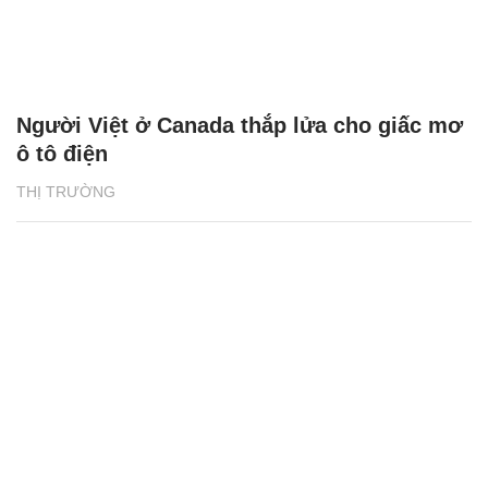
Người Việt ở Canada thắp lửa cho giấc mơ
ô tô điện
THỊ TRƯỜNG