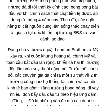
thị trường BĐS theo phong trào vẫn tiếp diễn,
nhưng đã đi tới thời kỳ đỉnh cao, bong bóng bắt
đầu vỡ khi chính sách thắt chặt tiền tệ được áp
dụng từ tháng 4 năm này. Theo đó, các ngân
hàng bị cắt nguồn cung, làn sóng tháo chạy diễn
ra, giá cả tụt dốc khiến thị trường BĐS rơi vào
cảnh lao đao.
Đáng chú ý, bước ngoặt Lehman Brothers ở Mỹ
xảy ra, khi cuộc khủng hoảng tài chính Mỹ và
toàn cầu bắt đầu lan rộng, khiến cả hai thị trường
đều lâm vào suy thoái nặng nề. Trước bối cảnh
đó, các chuyên gia đã chỉ ra một sự thật về 2 thị
trường cũng như hệ thống tài chính và cả nền
kinh tế bao gồm: Tăng trưởng bong bóng, đi vay
nhiều, đòn bẩy dài, đầu tư theo hiệu ứng đám
đông,… Đó là những vấn đề mà các doanh