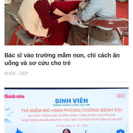
Bác sĩ vào trường mầm non, chỉ cách ăn
uống và sơ cứu cho trẻ
KHỎE - ĐẸP