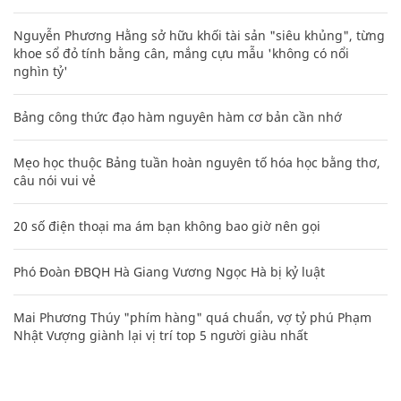
Nguyễn Phương Hằng sở hữu khối tài sản "siêu khủng", từng
khoe sổ đỏ tính bằng cân, mắng cựu mẫu 'không có nổi
nghìn tỷ'
Bảng công thức đạo hàm nguyên hàm cơ bản cần nhớ
Mẹo học thuộc Bảng tuần hoàn nguyên tố hóa học bằng thơ,
câu nói vui vẻ
20 số điện thoại ma ám bạn không bao giờ nên gọi
Phó Đoàn ĐBQH Hà Giang Vương Ngọc Hà bị kỷ luật
Mai Phương Thúy "phím hàng" quá chuẩn, vợ tỷ phú Phạm
Nhật Vượng giành lại vị trí top 5 người giàu nhất