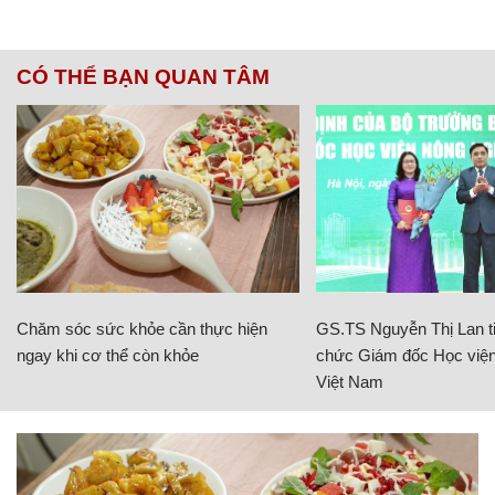
CÓ THỂ BẠN QUAN TÂM
Chăm sóc sức khỏe cần thực hiện
GS.TS Nguyễn Thị Lan ti
ngay khi cơ thể còn khỏe
chức Giám đốc Học viện
Việt Nam