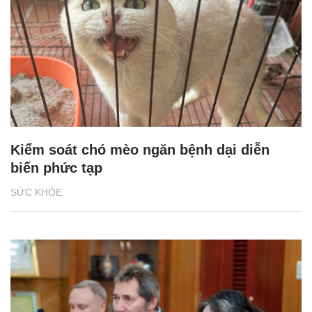
Kiểm soát chó mèo ngăn bệnh dại diễn
biến phức tạp
SỨC KHỎE