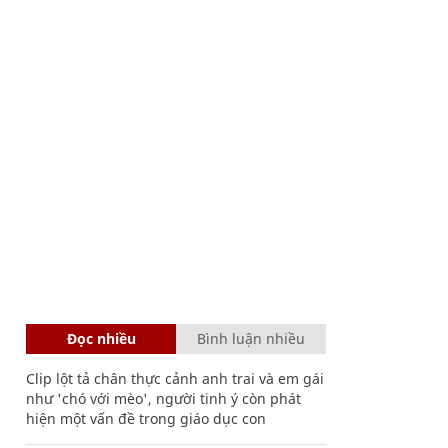
Đọc nhiều
Bình luận nhiều
Clip lột tả chân thực cảnh anh trai và em gái
như 'chó với mèo', người tinh ý còn phát
hiện một vấn đề trong giáo dục con