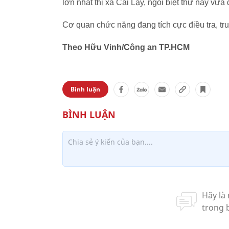
lớn nhất thị xã Cai Lậy, ngôi biệt thự này vừ
Cơ quan chức năng đang tích cực điều tra, tru
Theo Hữu Vinh/Công an TP.HCM
Bình luận