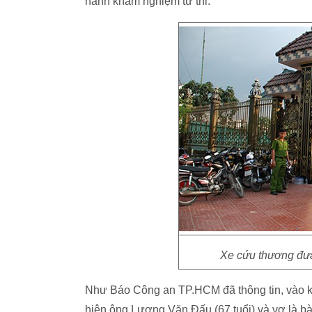
hành khám nghiệm tử thi.
Xe cứu thương đưa
Như Báo Công an TP.HCM đã thông tin, vào kh
hiện ông Lương Văn Đấu (67 tuổi) và vợ là bà 