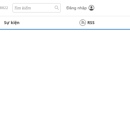
18822
Đăng nhập
Sự kiện
RSS