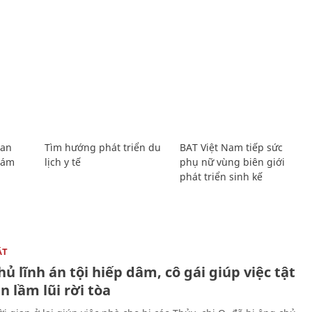
Lan
Tìm hướng phát triển du
BAT Việt Nam tiếp sức
Giám
lịch y tế
phụ nữ vùng biên giới
phát triển sinh kế
ẬT
ủ lĩnh án tội hiếp dâm, cô gái giúp việc tật
 lầm lũi rời tòa