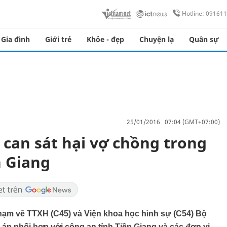
Hotline: 09161
Gia đình
Giới trẻ
Khỏe - đẹp
Chuyện lạ
Quân sự
25/01/2016 07:04 (GMT+07:00)
 can sát hại vợ chồng trong
n Giang
 phạm về TTXH (C45) và Viện khoa học hình sự (C54) Bộ
ụ án phối hợp với công an tỉnh Tiền Giang và các đơn vị