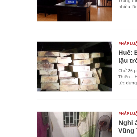
Trong thờ
nhiều lầ
PHÁP LU
Huế: B
lậu t
Chở 26 p
Thiên – 
tức dừng
PHÁP LU
Nghi á
Vũng 