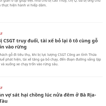
i gian ở lại giúp việc nhà cho bị cáo Thủy, chị Q. đã bị ông chủ
n thực hiện hành vi hiếp dâm.
ẬT
ị CSGT truy đuổi, tài xế bỏ lại ô tô cùng gỗ
rốn vào rừng
hách gỗ đi tiêu thụ, khi bị lực lượng CSGT Công an tỉnh Thừa
Huế phát hiện, tài xế tăng ga bỏ chạy, đến đoạn đường vắng lập
 và xuống xe chạy trốn vào rừng sâu.
ẬT
n vợ sát hại chồng lúc nửa đêm ở Bà Rịa-
Tàu