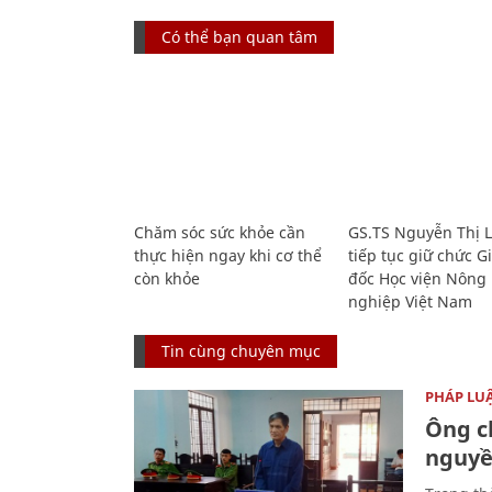
Có thể bạn quan tâm
Chăm sóc sức khỏe cần
GS.TS Nguyễn Thị 
thực hiện ngay khi cơ thể
tiếp tục giữ chức 
còn khỏe
đốc Học viện Nông
nghiệp Việt Nam
Tin cùng chuyên mục
PHÁP LU
Ông ch
nguyền