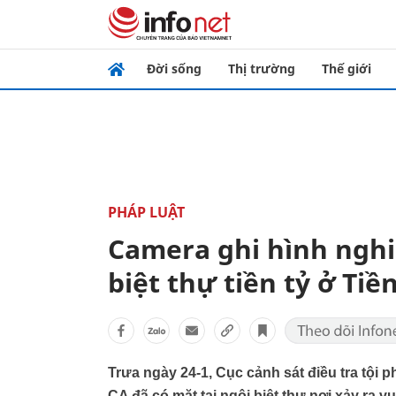
Đời sống
Thị trường
Thế giới
PHÁP LUẬT
Camera ghi hình nghi
biệt thự tiền tỷ ở Tiề
Trưa ngày 24-1, Cục cảnh sát điều tra tội
CA đã có mặt tại ngôi biệt thự nơi xảy ra v