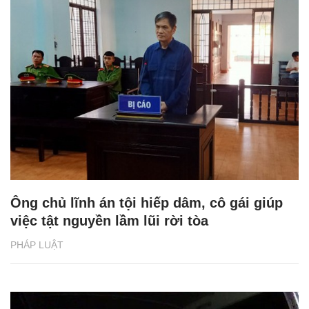
Ông chủ lĩnh án tội hiếp dâm, cô gái giúp
việc tật nguyền lầm lũi rời tòa
PHÁP LUẬT