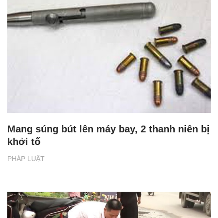
Mang súng bút lên máy bay, 2 thanh niên bị
khởi tố
PHÁP LUẬT