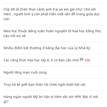
Clip lột tả chân thực cảnh anh trai và em gái như 'chó với
mèo', người tinh ý còn phát hiện một vấn đề trong giáo dục
con
Mẹo học thuộc Bảng tuần hoàn nguyên tố hóa học bằng thơ,
câu nói vui vẻ
Nhiều điểm bất thường ở bằng đại học của Lý Nhã Kỳ
Các công thức hóa học lớp 8, 9 cơ bản cần nhớ
106
Người lãng mạn cuối cùng
Truy nã kẻ giết bạn thân rồi chôn ngồi dưới bãi cát
Hàng ngàn người Mỹ ân hận vì tiêm vắc xin HPV: Bác sĩ nói
gì?