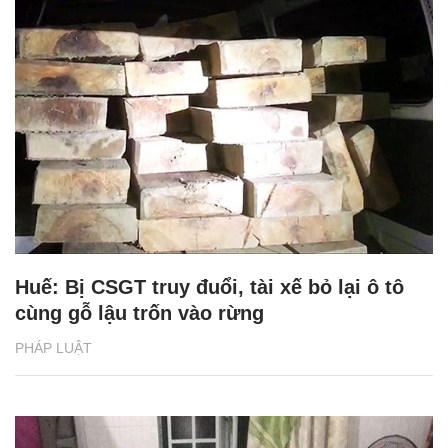
Huế: Bị CSGT truy đuổi, tài xế bỏ lại ô tô
cùng gỗ lậu trốn vào rừng
PHÁP LUẬT