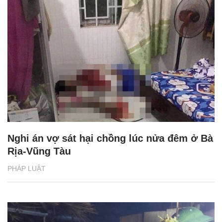
Nghi án vợ sát hại chồng lúc nửa đêm ở Bà
Rịa-Vũng Tàu
PHÁP LUẬT