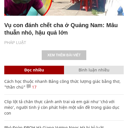
Vụ con đánh chết cha ở Quảng Nam: Mâu
thuẫn nhỏ, hậu quả lớn
PHÁP LUẬT
XEM THÊM BÀI VIẾT
Đọc nhiều
Bình luận nhiều
Cách học thuộc nhanh Bảng công thức lượng giác bằng thơ,
"thần chú"
17
Clip lột tả chân thực cảnh anh trai và em gái như 'chó với
mèo', người tinh ý còn phát hiện một vấn đề trong giáo dục
con
Phó Đoàn ĐBQH Hà Giang Vương Ngọc Hà bị kỷ luật