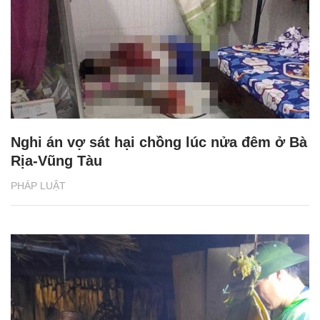
Nghi án vợ sát hại chồng lúc nửa đêm ở Bà
Rịa-Vũng Tàu
PHÁP LUẬT