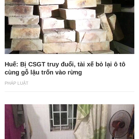
Huế: Bị CSGT truy đuổi, tài xế bỏ lại ô tô
cùng gỗ lậu trốn vào rừng
PHÁP LUẬT