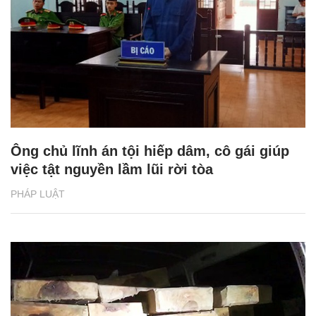
Ông chủ lĩnh án tội hiếp dâm, cô gái giúp
việc tật nguyền lầm lũi rời tòa
PHÁP LUẬT