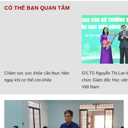
CÓ THỂ BẠN QUAN TÂM
Chăm sóc sức khỏe cần thực hiện
GS.TS Nguyễn Thị Lan ti
ngay khi cơ thể còn khỏe
chức Giám đốc Học viện
Việt Nam