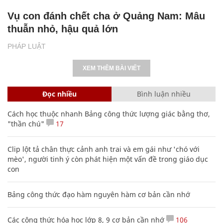
Vụ con đánh chết cha ở Quảng Nam: Mâu
thuẫn nhỏ, hậu quả lớn
PHÁP LUẬT
XEM THÊM BÀI VIẾT
Đọc nhiều
Bình luận nhiều
Cách học thuộc nhanh Bảng công thức lượng giác bằng thơ,
"thần chú"
17
Clip lột tả chân thực cảnh anh trai và em gái như 'chó với
mèo', người tinh ý còn phát hiện một vấn đề trong giáo dục
con
Bảng công thức đạo hàm nguyên hàm cơ bản cần nhớ
Các công thức hóa học lớp 8, 9 cơ bản cần nhớ
106