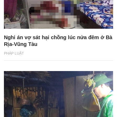
Nghi án vợ sát hại chồng lúc nửa đêm ở Bà
Rịa-Vũng Tàu
PHÁP LUẬT