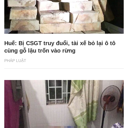
Huế: Bị CSGT truy đuổi, tài xế bỏ lại ô tô
cùng gỗ lậu trốn vào rừng
PHÁP LUẬT