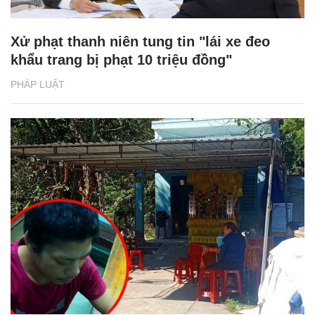
Xử phạt thanh niên tung tin "lái xe đeo
khẩu trang bị phạt 10 triệu đồng"
PHÁP LUẬT