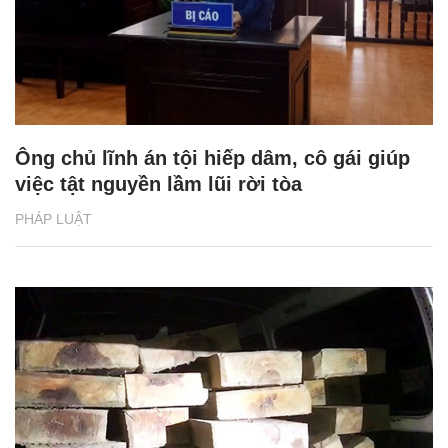
Ông chủ lĩnh án tội hiếp dâm, cô gái giúp
việc tật nguyền lầm lũi rời tòa
PHÁP LUẬT