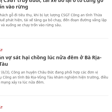
ị CSGT truy đuổi, tài xế bỏ lại ô tô cùng gỗ
rốn vào rừng
hách gỗ đi tiêu thụ, khi bị lực lượng CSGT Công an tỉnh Thừa
Huế phát hiện, tài xế tăng ga bỏ chạy, đến đoạn đường vắng lập
 và xuống xe chạy trốn vào rừng sâu.
ẬT
n vợ sát hại chồng lúc nửa đêm ở Bà Rịa-
Tàu
 (6/3), Công an huyện Châu Đức đang phối hợp các đơn vị
ụ Công an tỉnh Bà Rịa-Vũng Tàu khám nghiệm hiện trường, điều
n mạng xảy ra lúc nửa đêm.
ẬT