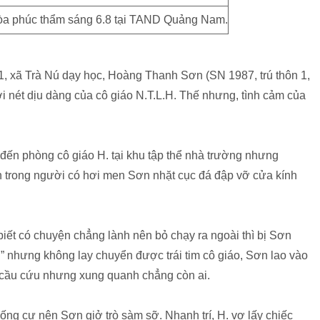
òa phúc thẩm sáng 6.8 tại TAND Quảng Nam.
1, xã Trà Nú dạy học, Hoàng Thanh Sơn (SN 1987, trú thôn 1,
ởi nét dịu dàng của cô giáo N.T.L.H. Thế nhưng, tình cảm của
đến phòng cô giáo H. tại khu tập thể nhà trường nhưng
ẵn trong người có hơi men Sơn nhặt cục đá đập vỡ cửa kính
iết có chuyện chẳng lành nên bỏ chạy ra ngoài thì bị Sơn
u” nhưng không lay chuyển được trái tim cô giáo, Sơn lao vào
ể cầu cứu nhưng xung quanh chẳng còn ai.
ống cự nên Sơn giở trò sàm sỡ. Nhanh trí, H. vơ lấy chiếc