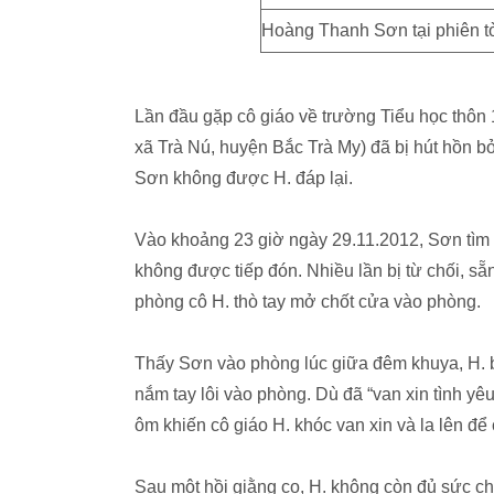
Hoàng Thanh Sơn tại phiên t
Lần đầu gặp cô giáo về trường Tiểu học thôn 
xã Trà Nú, huyện Bắc Trà My) đã bị hút hồn b
Sơn không được H. đáp lại.
Vào khoảng 23 giờ ngày 29.11.2012, Sơn tìm 
không được tiếp đón. Nhiều lần bị từ chối, s
phòng cô H. thò tay mở chốt cửa vào phòng.
Thấy Sơn vào phòng lúc giữa đêm khuya, H. b
nắm tay lôi vào phòng. Dù đã “van xin tình yê
ôm khiến cô giáo H. khóc van xin và la lên đ
Sau một hồi giằng co, H. không còn đủ sức ch