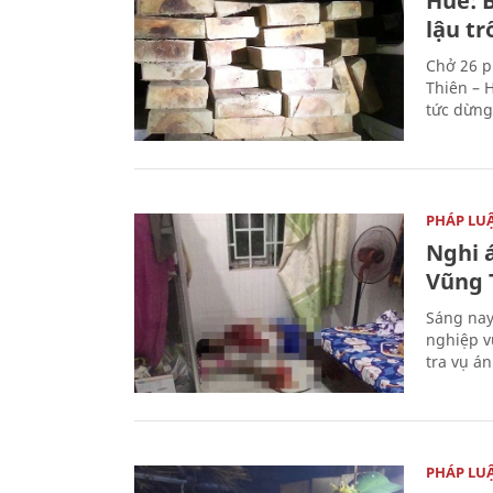
Huế: B
lậu t
Chở 26 p
Thiên – 
tức dừng
PHÁP LU
Nghi á
Vũng 
Sáng nay
nghiệp v
tra vụ á
PHÁP LU