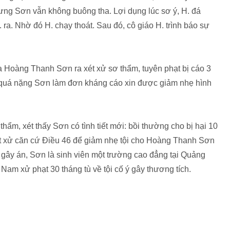
ưng Sơn vẫn không buông tha. Lợi dụng lúc sơ ý, H. đá
a. Nhờ đó H. chạy thoát. Sau đó, cô giáo H. trình báo sự
Hoàng Thanh Sơn ra xét xử sơ thẩm, tuyên phạt bị cáo 3
n quá nặng Sơn làm đơn kháng cáo xin được giảm nhẹ hình
ẩm, xét thấy Sơn có tình tiết mới: bồi thường cho bị hại 10
xét xử căn cứ Điều 46 để giảm nhẹ tội cho Hoàng Thanh Sơn
 gây án, Sơn là sinh viên một trường cao đẳng tại Quảng
m xử phạt 30 tháng tù về tội cố ý gây thương tích.