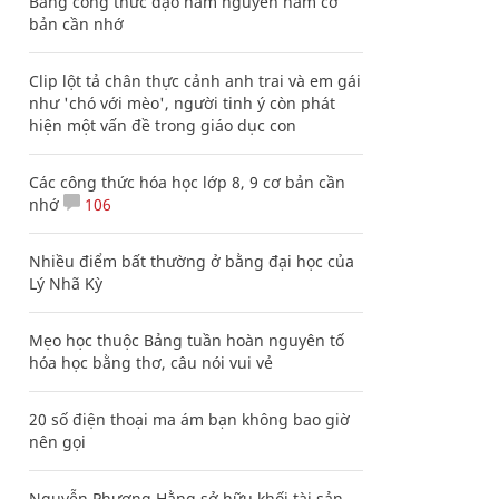
Bảng công thức đạo hàm nguyên hàm cơ
bản cần nhớ
Clip lột tả chân thực cảnh anh trai và em gái
như 'chó với mèo', người tinh ý còn phát
hiện một vấn đề trong giáo dục con
Các công thức hóa học lớp 8, 9 cơ bản cần
nhớ
106
Nhiều điểm bất thường ở bằng đại học của
Lý Nhã Kỳ
Mẹo học thuộc Bảng tuần hoàn nguyên tố
hóa học bằng thơ, câu nói vui vẻ
20 số điện thoại ma ám bạn không bao giờ
nên gọi
Nguyễn Phương Hằng sở hữu khối tài sản