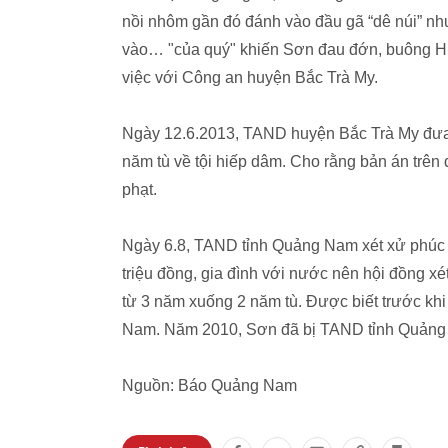
nồi nhôm gần đó đánh vào đầu gã “dê núi” nh
vào… "của quý" khiến Sơn đau đớn, buông H. r
việc với Công an huyện Bắc Trà My.
Ngày 12.6.2013, TAND huyện Bắc Trà My đưa 
năm tù về tội hiếp dâm. Cho rằng bản án trê
phạt.
Ngày 6.8, TAND tỉnh Quảng Nam xét xử phúc th
triệu đồng, gia đình với nước nên hội đồng 
từ 3 năm xuống 2 năm tù. Được biết trước khi
Nam. Năm 2010, Sơn đã bị TAND tỉnh Quảng Na
Nguồn: Báo Quảng Nam