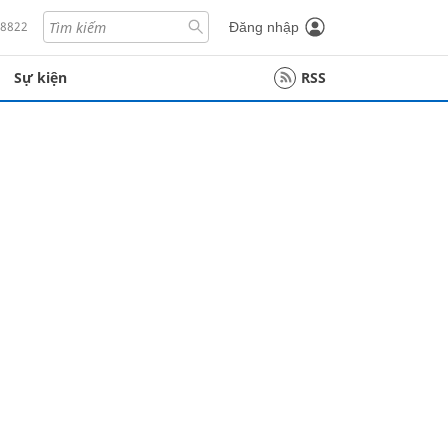
18822
Đăng nhập
Sự kiện
RSS