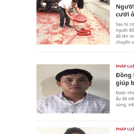
Người
cưới ở
Sau bị c
người đố
đã lên m
chuyển v
PHÁP LU
Đồng 
giúp 
Được nhờ
ẩu đả vớ
súng, vi
PHÁP LU