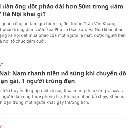
 đàn ông đốt pháo dài hơn 50m trong đám
 Hà Nội khai gì?
ơ quan công an tạm giữ hình sự, đối tượng Trần Văn Khang,
t pháo trong đám cưới ở xã Phù Lỗ (Sóc Sơn, Hà Nội) khai nhận
ạng xã hội đặt mua pháo của một người lạ mặt, được người bán
ề nơi tổ chức đám cưới.
ẬT
Nai: Nam thanh niên nổ súng khi chuyển đồ
bạn gái, 1 người trúng đạn
 tới chuyển đồ giúp một cô gái, Khải mang theo súng và xảy ra
i người đàn ông thuê phòng trọ. Khi nạn nhân bỏ chạy, Khải nổ
ên đạn trúng một người khác gây thương tích.
ẬT