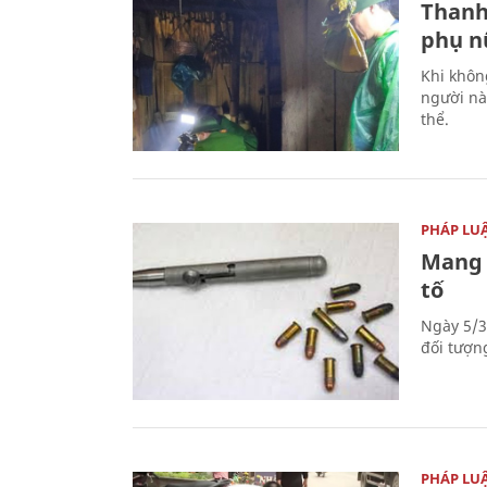
Thanh
phụ nữ
Khi khôn
người nà
thể.
PHÁP LU
Mang 
tố
Ngày 5/3
đối tượn
PHÁP LU