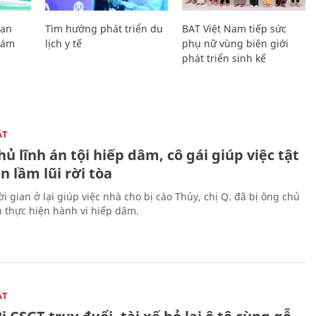
Lan
Tìm hướng phát triển du
BAT Việt Nam tiếp sức
Giám
lịch y tế
phụ nữ vùng biên giới
phát triển sinh kế
ẬT
ủ lĩnh án tội hiếp dâm, cô gái giúp việc tật
 lầm lũi rời tòa
i gian ở lại giúp việc nhà cho bị cáo Thủy, chị Q. đã bị ông chủ
n thực hiện hành vi hiếp dâm.
ẬT