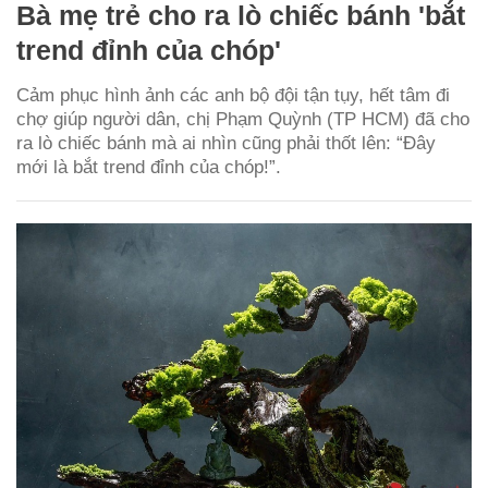
Bà mẹ trẻ cho ra lò chiếc bánh 'bắt
trend đỉnh của chóp'
Cảm phục hình ảnh các anh bộ đội tận tụy, hết tâm đi
chợ giúp người dân, chị Phạm Quỳnh (TP HCM) đã cho
ra lò chiếc bánh mà ai nhìn cũng phải thốt lên: “Đây
mới là bắt trend đỉnh của chóp!”.