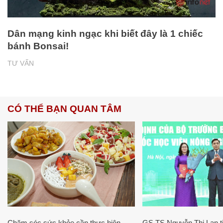
Dân mạng kinh ngạc khi biết đây là 1 chiếc
bánh Bonsai!
TƯ VẤN
CÓ THỂ BẠN QUAN TÂM
Chăm sóc sức khỏe cần thực hiện
GS.TS Nguyễn Thị Lan ti