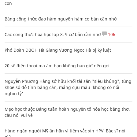
con
Bảng công thức đạo hàm nguyên hàm cơ bản cần nhớ
Các công thức hóa học lớp 8, 9 cơ bản cần nhớ
106
Phó Đoàn ĐBQH Hà Giang Vương Ngọc Hà bị kỷ luật
20 số điện thoại ma ám bạn không bao giờ nên gọi
Nguyễn Phương Hằng sở hữu khối tài sản "siêu khủng", từng
khoe sổ đỏ tính bằng cân, mắng cựu mẫu 'không có nổi
nghìn tỷ'
Mẹo học thuộc Bảng tuần hoàn nguyên tố hóa học bằng thơ,
câu nói vui vẻ
Hàng ngàn người Mỹ ân hận vì tiêm vắc xin HPV: Bác sĩ nói
gì?