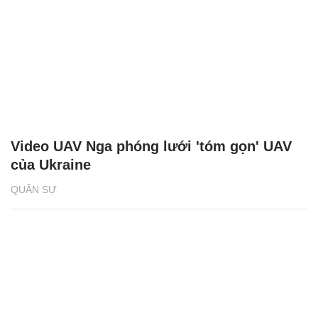
Video UAV Nga phóng lưới 'tóm gọn' UAV
của Ukraine
QUÂN SỰ