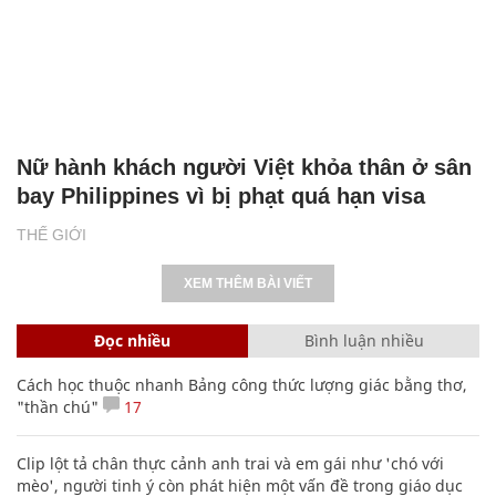
Nữ hành khách người Việt khỏa thân ở sân
bay Philippines vì bị phạt quá hạn visa
THẾ GIỚI
XEM THÊM BÀI VIẾT
Đọc nhiều
Bình luận nhiều
Cách học thuộc nhanh Bảng công thức lượng giác bằng thơ,
"thần chú"
17
Clip lột tả chân thực cảnh anh trai và em gái như 'chó với
mèo', người tinh ý còn phát hiện một vấn đề trong giáo dục