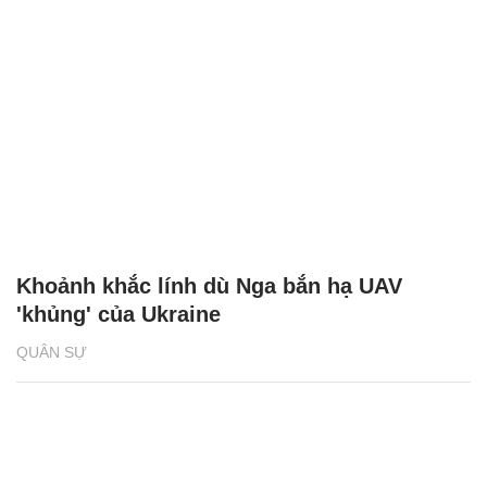
Khoảnh khắc lính dù Nga bắn hạ UAV
'khủng' của Ukraine
QUÂN SỰ