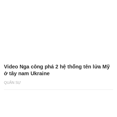
Video Nga công phá 2 hệ thống tên lửa Mỹ
ở tây nam Ukraine
QUÂN SỰ