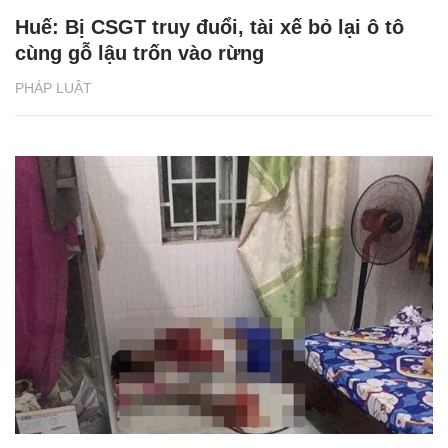
Huế: Bị CSGT truy đuổi, tài xế bỏ lại ô tô
cùng gỗ lậu trốn vào rừng
PHÁP LUẬT