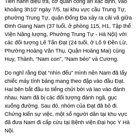
Tiến hành điều tra, cơ quan công an xác định, vào
khoảng 3h10’ ngày 7/5, tại khu vực cầu Trung Tự,
phường Trung Tự, quận Đống Đa xảy ra cãi vã giữa
Đinh Giang Nam (37 tuổi, ở phòng 115, H1, Tập thể
Viện Năng lượng, Phường Trung Tự - Hà Nội) với
các đối tượng Lê Tấn Đạt (24 tuổi, ở Lô 9 Đền Lừ,
Phường Hoàng Văn Thụ, Quận Hoàng Mai) cùng
Huy, Thành, “Nam con”, “Nam béo” và Cương.
Do nghĩ rằng Đạt “nhìn đểu” mình nên Nam đã lấy
chiếc máy tính bảng mang theo đập vào đầu Đạt.
Hai bên bắt đầu to tiếng chửi bới và lao vào đánh
nhau. Nam đã bị các đối tượng đánh ngã, gục
xuống đường. Sau đó, nhóm của Đạt đã bỏ đi.
Chứng kiến sự việc, một số người dân tại khu vực
đã đưa Nam đi cấp cứu tại Bệnh viện Đại học Y Hà
Nội.