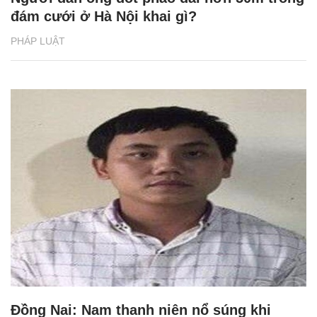
đám cưới ở Hà Nội khai gì?
PHÁP LUẬT
Đồng Nai: Nam thanh niên nổ súng khi