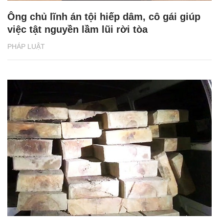
Ông chủ lĩnh án tội hiếp dâm, cô gái giúp
việc tật nguyền lầm lũi rời tòa
PHÁP LUẬT