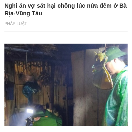
Nghi án vợ sát hại chồng lúc nửa đêm ở Bà
Rịa-Vũng Tàu
PHÁP LUẬT