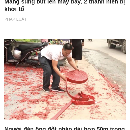
Mang súng bút lên máy bay, 2 thanh niên bị
khởi tố
PHÁP LUẬT
Người đàn ông đốt pháo dài hơn 50m trong