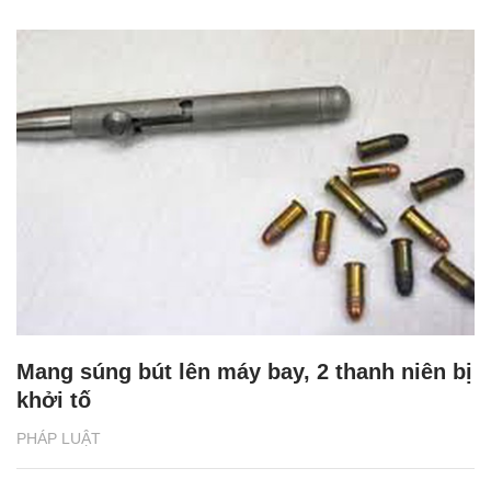
Mang súng bút lên máy bay, 2 thanh niên bị
khởi tố
PHÁP LUẬT