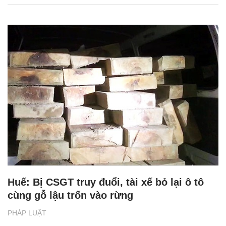
Huế: Bị CSGT truy đuổi, tài xế bỏ lại ô tô
cùng gỗ lậu trốn vào rừng
PHÁP LUẬT