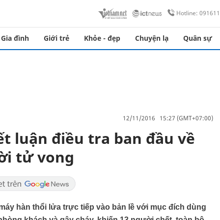
Hotline: 09161
Gia đình
Giới trẻ
Khỏe - đẹp
Chuyện lạ
Quân sự
12/11/2016 15:27 (GMT+07:00)
t luận điều tra ban đầu về
ời tử vong
máy hàn thổi lửa trực tiếp vào bản lề với mục đích dùng
 phòng khách và gây cháy, khiến 13 người chết, toàn bộ