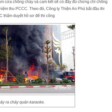
 làm cửa chống cháy và cam kết sẽ có đầy đủ chứng chỉ chống
hiệm thu PCCC. Theo đó, Công ty Thiện An Phú bắt đầu thi
C thẩm duyệt hồ sơ để thi công
ảy ra cháy quán karaoke.