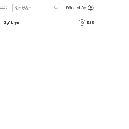
18822
Đăng nhập
Sự kiện
RSS