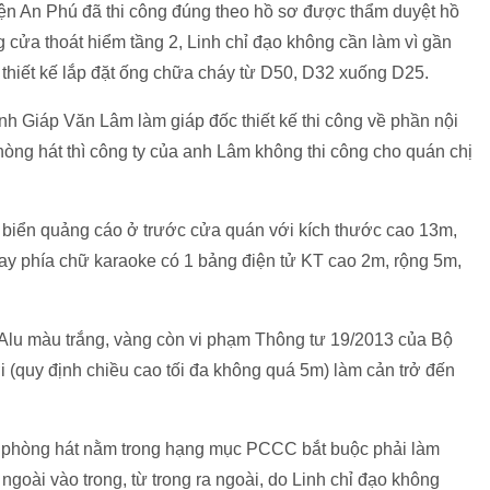
iện An Phú đã thi công đúng theo hồ sơ được thẩm duyệt hồ
g cửa thoát hiểm tầng 2, Linh chỉ đạo không cần làm vì gần
i thiết kế lắp đặt ống chữa cháy từ D50, D32 xuống D25.
h Giáp Văn Lâm làm giáp đốc thiết kế thi công về phần nội
hòng hát thì công ty của anh Lâm không thi công cho quán chị
 biển quảng cáo ở trước cửa quán với kích thước cao 13m,
ay phía chữ karaoke có 1 bảng điện tử KT cao 2m, rộng 5m,
 Alu màu trắng, vàng còn vi phạm Thông tư 19/2013 của Bộ
 (quy định chiều cao tối đa không quá 5m) làm cản trở đến
ác phòng hát nằm trong hạng mục PCCC bắt buộc phải làm
goài vào trong, từ trong ra ngoài, do Linh chỉ đạo không