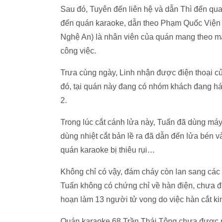
Sau đó, Tuyên đến liên hệ và dẫn Thì đến qua
đến quán karaoke, dẫn theo Phạm Quốc Viện (
Nghệ An) là nhân viên của quán mang theo má
công việc.
Trưa cùng ngày, Linh nhận được điện thoại củ
đó, tại quán này đang có nhóm khách đang hát 
2.
Trong lúc cắt cánh lửa này, Tuấn đã dùng máy 
dùng nhiệt cắt bản lề ra đã dẫn đến lửa bén 
quán karaoke bị thiêu rụi…
Không chỉ có vậy, đám cháy còn lan sang các q
Tuấn không có chứng chỉ về hàn điện, chưa 
hoạn làm 13 người tử vong do việc hàn cắt kim
Quán karaoke 68 Trần Thái Tông chưa được 