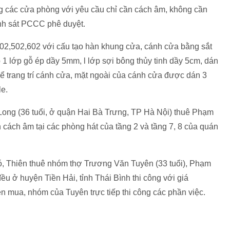
g các cửa phòng với yêu cầu chỉ cần cách âm, không cần
nh sát PCCC phê duyệt.
2,502,602 với cấu tạo hàn khung cửa, cánh cửa bằng sắt
 1 lớp gỗ ép dầy 5mm, l lớp sợi bông thủy tinh dầy 5cm, dán
để trang trí cánh cửa, mặt ngoài của cánh cửa được dán 3
e.
ng (36 tuổi, ở quận Hai Bà Trưng, TP Hà Nội) thuê Phạm
n cách âm tại các phòng hát của tầng 2 và tầng 7, 8 của quán
đó, Thiên thuê nhóm thợ Trương Văn Tuyên (33 tuổi), Phạm
ều ở huyện Tiền Hải, tỉnh Thái Bình thi công với giá
n mua, nhóm của Tuyên trực tiếp thi công các phần việc.