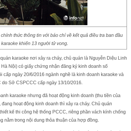
nh thức thông tin với báo chí về kết quả điều tra ban đầu
 karaoke khiến 13 người tử vong.
án karaoke nơi xảy ra cháy, chủ quán là Nguyễn Diệu Linh
 Hà Nội) có giấy chứng nhận đăng ký kinh doanh số
cấp ngày 20/6/2016 ngành nghề là kinh doanh karaoke và
CC do Sở CSPCCC cấp ngày 13/10/2016.
oanh karaoke nhưng đã hoạt động kinh doanh (thu tiền của
 đang hoạt động kinh doanh thì xảy ra cháy. Chủ quán
thiết kế thi công hệ thống PCCC, riêng phần vách kính chống
g nằm trong nội dung thỏa thuận của hợp đồng.