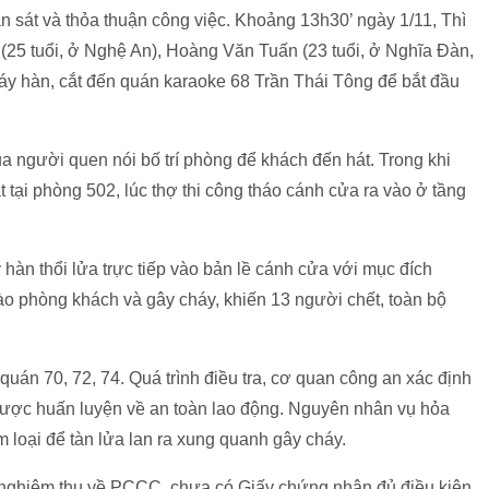
n sát và thỏa thuận công việc. Khoảng 13h30’ ngày 1/11, Thì
25 tuổi, ở Nghệ An), Hoàng Văn Tuấn (23 tuổi, ở Nghĩa Đàn,
y hàn, cắt đến quán karaoke 68 Trần Thái Tông để bắt đầu
a người quen nói bố trí phòng để khách đến hát. Trong khi
tại phòng 502, lúc thợ thi công tháo cánh cửa ra vào ở tầng
hàn thổi lửa trực tiếp vào bản lề cánh cửa với mục đích
vào phòng khách và gây cháy, khiến 13 người chết, toàn bộ
uán 70, 72, 74. Quá trình điều tra, cơ quan công an xác định
được huấn luyện về an toàn lao động. Nguyên nhân vụ hỏa
 loại để tàn lửa lan ra xung quanh gây cháy.
nghiệm thu về PCCC, chưa có Giấy chứng nhận đủ điều kiện