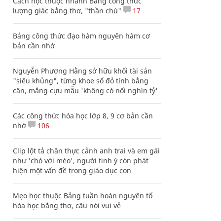
Cách học thuộc nhanh Bảng công thức
lượng giác bằng thơ, "thần chú"
17
Bảng công thức đạo hàm nguyên hàm cơ
bản cần nhớ
Nguyễn Phương Hằng sở hữu khối tài sản
"siêu khủng", từng khoe sổ đỏ tính bằng
cân, mắng cựu mẫu 'không có nổi nghìn tỷ'
Các công thức hóa học lớp 8, 9 cơ bản cần
nhớ
106
Clip lột tả chân thực cảnh anh trai và em gái
như 'chó với mèo', người tinh ý còn phát
hiện một vấn đề trong giáo dục con
Mẹo học thuộc Bảng tuần hoàn nguyên tố
hóa học bằng thơ, câu nói vui vẻ