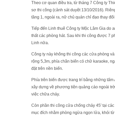
Theo cơ quan điều tra, từ tháng 7 Công ty Th
sơ thi công (cảnh sát duyệt 13/10/2016). Riên
tầng 1, ngoài ra, nữ chủ quán chỉ đạo thay đổ
Tiếp đến Linh thuê Công ty Mộc Lâm Gia do an
thất các phòng hát. Sau khi thi công được 7 p
Linh nữa.
Công ty này không thi công các cửa phòng và
rộng 5,3m, phía chân biển có chữ karaoke, ng
đặt trên nền biển.
Phía trên biển được trang trí bằng những tấm
xây dựng về phương tiện quảng cáo ngoài trời
việc chữa cháy.
Còn phần thi công cửa chống cháy 45’ tại c
mục đích nhằm phòng ngừa ngọn lửa, khói từ n