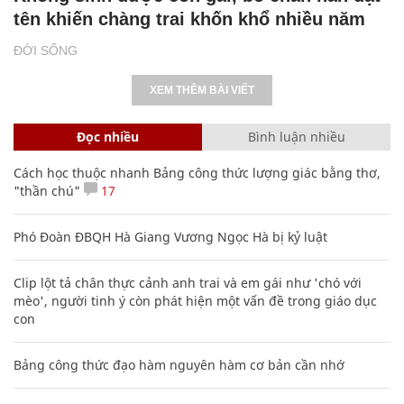
tên khiến chàng trai khốn khổ nhiều năm
ĐỜI SỐNG
XEM THÊM BÀI VIẾT
Đọc nhiều
Bình luận nhiều
Cách học thuộc nhanh Bảng công thức lượng giác bằng thơ,
"thần chú"
17
Phó Đoàn ĐBQH Hà Giang Vương Ngọc Hà bị kỷ luật
Clip lột tả chân thực cảnh anh trai và em gái như 'chó với
mèo', người tinh ý còn phát hiện một vấn đề trong giáo dục
con
Bảng công thức đạo hàm nguyên hàm cơ bản cần nhớ