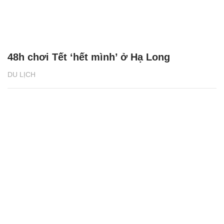
48h chơi Tết ‘hết mình’ ở Hạ Long
DU LỊCH