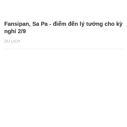
Fansipan, Sa Pa - điểm đến lý tưởng cho kỳ
nghỉ 2/9
DU LỊCH