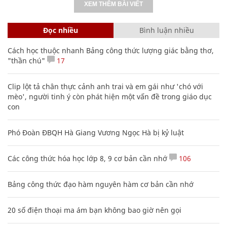
XEM THÊM BÀI VIẾT
Đọc nhiều
Bình luận nhiều
Cách học thuộc nhanh Bảng công thức lượng giác bằng thơ,
"thần chú"
17
Clip lột tả chân thực cảnh anh trai và em gái như 'chó với
mèo', người tinh ý còn phát hiện một vấn đề trong giáo dục
con
Phó Đoàn ĐBQH Hà Giang Vương Ngọc Hà bị kỷ luật
Các công thức hóa học lớp 8, 9 cơ bản cần nhớ
106
Bảng công thức đạo hàm nguyên hàm cơ bản cần nhớ
20 số điện thoại ma ám bạn không bao giờ nên gọi