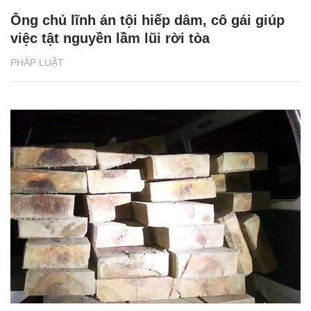
Ông chủ lĩnh án tội hiếp dâm, cô gái giúp
việc tật nguyền lầm lũi rời tòa
PHÁP LUẬT