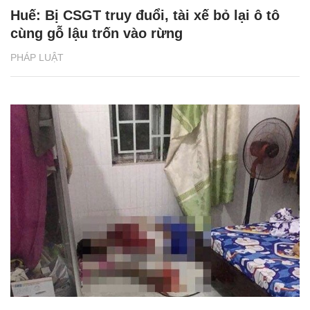
Huế: Bị CSGT truy đuổi, tài xế bỏ lại ô tô
cùng gỗ lậu trốn vào rừng
PHÁP LUẬT