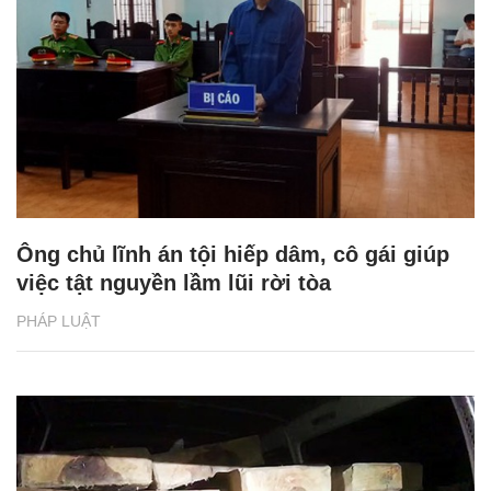
Ông chủ lĩnh án tội hiếp dâm, cô gái giúp
việc tật nguyền lầm lũi rời tòa
PHÁP LUẬT