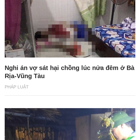
Nghi án vợ sát hại chồng lúc nửa đêm ở Bà
Rịa-Vũng Tàu
PHÁP LUẬT