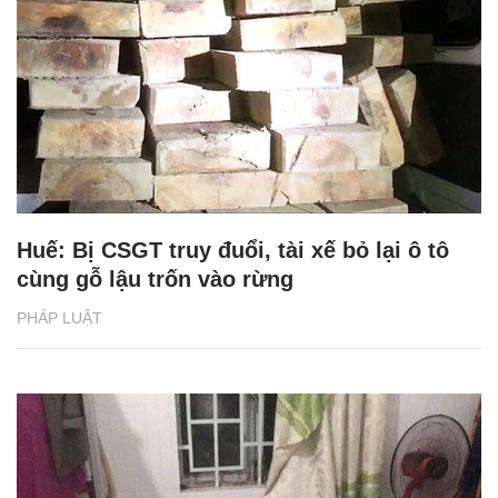
Huế: Bị CSGT truy đuổi, tài xế bỏ lại ô tô
cùng gỗ lậu trốn vào rừng
PHÁP LUẬT