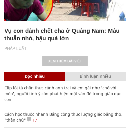
Vụ con đánh chết cha ở Quảng Nam: Mâu
thuẫn nhỏ, hậu quả lớn
PHÁP LUẬT
XEM THÊM BÀI VIẾT
Đọc nhiều
Bình luận nhiều
Clip lột tả chân thực cảnh anh trai và em gái như 'chó với
mèo', người tinh ý còn phát hiện một vấn đề trong giáo dục
con
Cách học thuộc nhanh Bảng công thức lượng giác bằng thơ,
"thần chú"
17