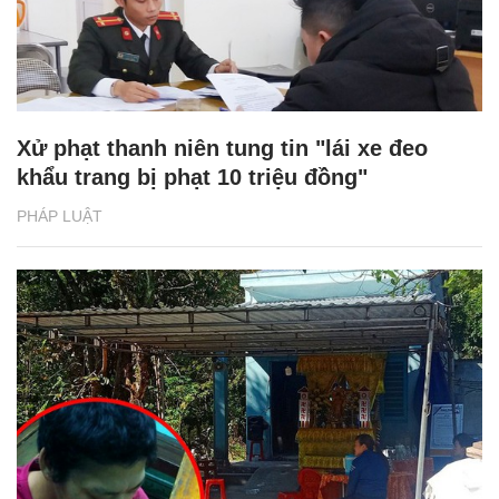
Xử phạt thanh niên tung tin "lái xe đeo
khẩu trang bị phạt 10 triệu đồng"
PHÁP LUẬT