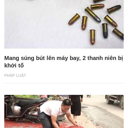
Mang súng bút lên máy bay, 2 thanh niên bị
khởi tố
PHÁP LUẬT