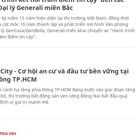
ại lý Generali miền Bắc
 kỷ niệm 15 năm hiện diện tại thị trường Việt Nam, đồng thời
 cột mốc 10 năm thành lập và phát triển mô hình Văn phòng
 lý GenCasa/GenBella, Generali triển khai chuyến xe “Hành trình
răm điểm tin cậy”.
City - Cơ hội an cư và đầu tư bền vững tại
ông TP.HCM
i cảnh hạ tầng phía Đông TP.HCM đang bước vào giai đoạn tăng
 bộ, thị trường bất động sản ven sông Đồng Nai bắt đầu quá
 định vị giá trị mạnh mẽ.
ỜNG 24H