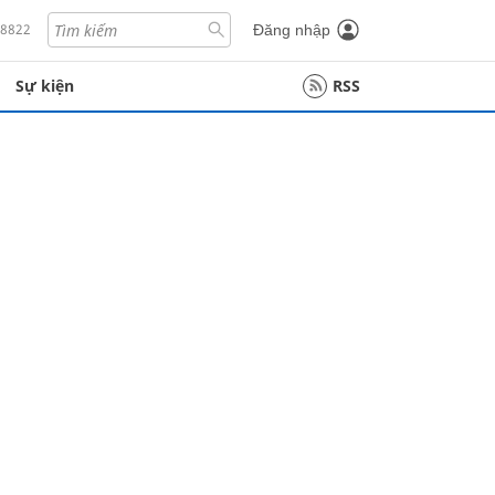
18822
Đăng nhập
Sự kiện
RSS