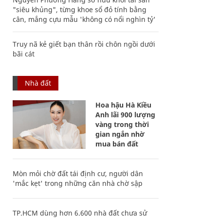
"siêu khủng", từng khoe sổ đỏ tính bằng
cân, mắng cựu mẫu 'không có nổi nghìn tỷ'
Truy nã kẻ giết bạn thân rồi chôn ngồi dưới
bãi cát
Nhà đất
Hoa hậu Hà Kiều
Anh lãi 900 lượng
vàng trong thời
gian ngắn nhờ
mua bán đất
Mòn mỏi chờ đất tái định cư, người dân
'mắc kẹt' trong những căn nhà chờ sập
TP.HCM dùng hơn 6.600 nhà đất chưa sử