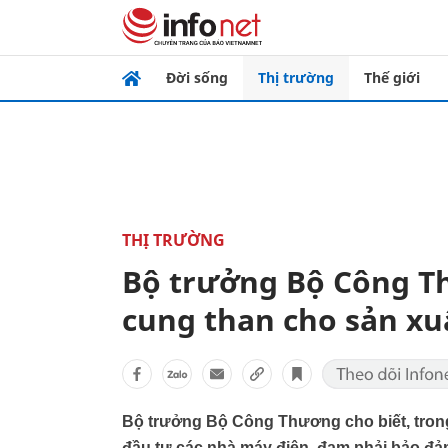
Đời sống
Thị trường
Thế giới
THỊ TRƯỜNG
Bộ trưởng Bộ Công T
cung than cho sản xu
Bộ trưởng Bộ Công Thương cho biết, trong
đầu tư các nhà máy điện, đạm phải bảo đả