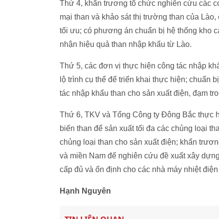
Thứ 4, khẩn trương tổ chức nghiên cứu các c
mại than và khảo sát thị trường than của Là
tối ưu; có phương án chuẩn bị hệ thống kho cả
nhận hiệu quả than nhập khẩu từ Lào.
Thứ 5, các đơn vị thực hiện công tác nhập k
lộ trình cụ thể để triển khai thực hiện; chuẩn 
tác nhập khẩu than cho sản xuất điện, đạm tr
Thứ 6, TKV và Tổng Công ty Đông Bắc thực hi
biến than để sản xuất tối đa các chủng loại th
chủng loại than cho sản xuất điện; khẩn trươn
và miền Nam để nghiên cứu đề xuất xây dựng
cấp đủ và ổn định cho các nhà máy nhiệt điện
Hạnh Nguyên