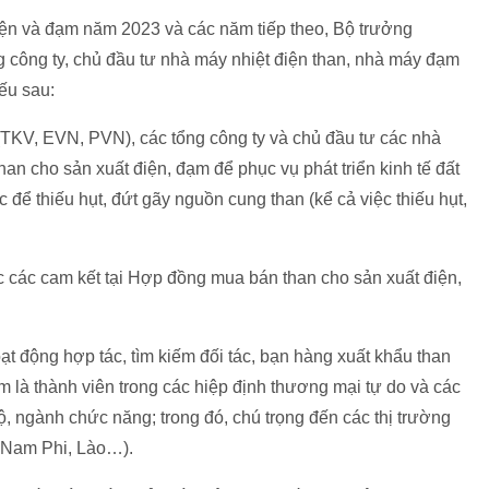
ện và đạm năm 2023 và các năm tiếp theo, Bộ trưởng
 công ty, chủ đầu tư nhà máy nhiệt điện than, nhà máy đạm
yếu sau:
 (TKV, EVN, PVN), các tổng công ty và chủ đầu tư các nhà
n cho sản xuất điện, đạm để phục vụ phát triển kinh tế đất
để thiếu hụt, đứt gãy nguồn cung than (kể cả việc thiếu hụt,
c các cam kết tại Hợp đồng mua bán than cho sản xuất điện,
ạt động hợp tác, tìm kiếm đối tác, bạn hàng xuất khẩu than
am là thành viên trong các hiệp định thương mại tự do và các
ộ, ngành chức năng; trong đó, chú trọng đến các thị trường
, Nam Phi, Lào…).