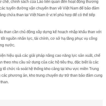
ơ chế, chính sách của Lào liên quan đến hoạt động thương
o, các tuyến đường vận chuyển than về Việt Nam để bảo đảm
ng chứa than tại Việt Nam ở vị trí phù hợp để có thể tiếp
hẩu than cần chủ động xây dựng kế hoạch nhập khẩu than với
bị tốt nguồn nhân lực, tài chính, cơ sở hạ tầng phục vụ công
ong nước.
ện hiệu quả các giải pháp nâng cao năng lực sản xuất, chế
an theo nhu cầu sử dụng của các hộ tiêu thụ, đặc biệt là các
g tổ chức rà soát hệ thống kho cảng tại khu vực miền Trung
 các phương án, kho trung chuyển dự trữ than bảo đảm cung
 than.