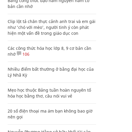
Bảng công thức đạo hàm nguyên hàm cơ
bản cần nhớ
Clip lột tả chân thực cảnh anh trai và em gái
như 'chó với mèo', người tinh ý còn phát
hiện một vấn đề trong giáo dục con
Các công thức hóa học lớp 8, 9 cơ bản cần
nhớ
106
Nhiều điểm bất thường ở bằng đại học của
Lý Nhã Kỳ
Mẹo học thuộc Bảng tuần hoàn nguyên tố
hóa học bằng thơ, câu nói vui vẻ
20 số điện thoại ma ám bạn không bao giờ
nên gọi
Nguyễn Phương Hằng sở hữu khối tài sản