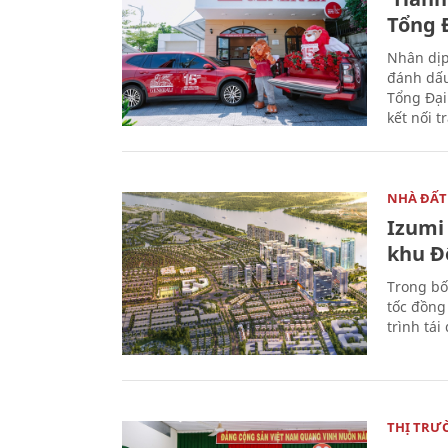
Tổng Đ
Nhân dịp
đánh dấu
Tổng Đại
kết nối t
NHÀ ĐẤT
Izumi 
khu Đ
Trong bố
tốc đồng
trình tái
THỊ TRƯ