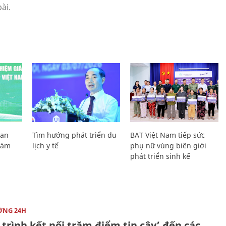
Lan
Tìm hướng phát triển du
BAT Việt Nam tiếp sức
Giám
lịch y tế
phụ nữ vùng biên giới
phát triển sinh kế
ỜNG 24H
trình kết nối trăm điểm tin cậy’ đến các