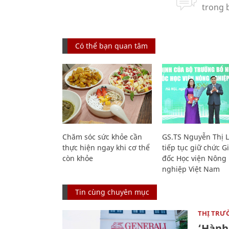
Có thể bạn quan tâm
Chăm sóc sức khỏe cần
GS.TS Nguyễn Thị 
thực hiện ngay khi cơ thể
tiếp tục giữ chức 
còn khỏe
đốc Học viện Nông
nghiệp Việt Nam
Tin cùng chuyên mục
THỊ TRƯ
‘Hành 