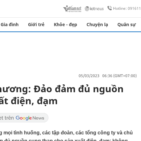
Hotline: 09161
Gia đình
Giới trẻ
Khỏe - đẹp
Chuyện lạ
Quân sự
05/03/2023 06:36 (GMT+07:00)
hương: Đảo đảm đủ nguồn
ất điện, đạm
 mọi tình huống, các tập đoàn, các tổng công ty và chủ
m đủ nguồn cung than cho sản xuất điện, đạm; không