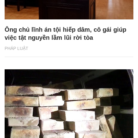
Ông chủ lĩnh án tội hiếp dâm, cô gái giúp
việc tật nguyền lầm lũi rời tòa
PHÁP LUẬT