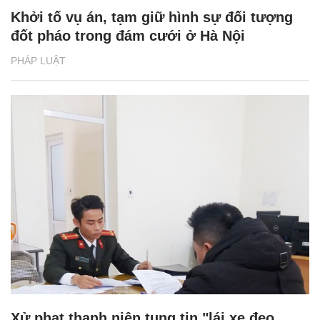
Khởi tố vụ án, tạm giữ hình sự đối tượng
đốt pháo trong đám cưới ở Hà Nội
PHÁP LUẬT
Xử phạt thanh niên tung tin "lái xe đeo