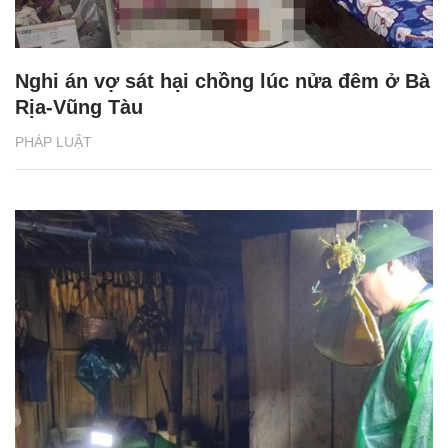
Nghi án vợ sát hại chồng lúc nửa đêm ở Bà
Rịa-Vũng Tàu
PHÁP LUẬT