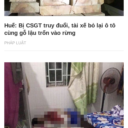
Huế: Bị CSGT truy đuổi, tài xế bỏ lại ô tô
cùng gỗ lậu trốn vào rừng
PHÁP LUẬT