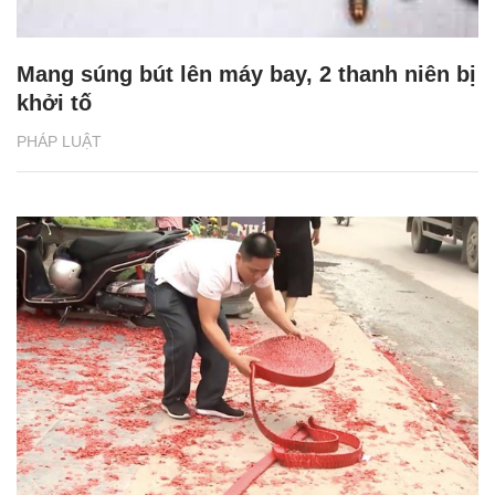
Mang súng bút lên máy bay, 2 thanh niên bị
khởi tố
PHÁP LUẬT