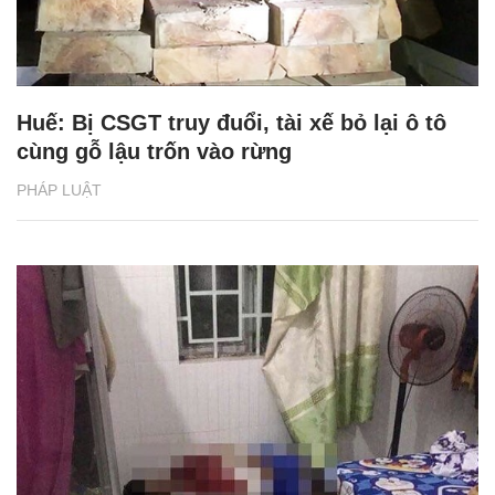
Huế: Bị CSGT truy đuổi, tài xế bỏ lại ô tô
cùng gỗ lậu trốn vào rừng
PHÁP LUẬT