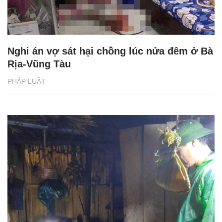
Nghi án vợ sát hại chồng lúc nửa đêm ở Bà
Rịa-Vũng Tàu
PHÁP LUẬT