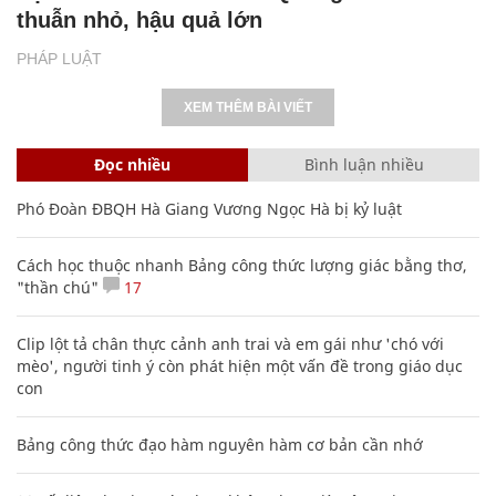
thuẫn nhỏ, hậu quả lớn
PHÁP LUẬT
XEM THÊM BÀI VIẾT
Đọc nhiều
Bình luận nhiều
Phó Đoàn ĐBQH Hà Giang Vương Ngọc Hà bị kỷ luật
Cách học thuộc nhanh Bảng công thức lượng giác bằng thơ,
"thần chú"
17
Clip lột tả chân thực cảnh anh trai và em gái như 'chó với
mèo', người tinh ý còn phát hiện một vấn đề trong giáo dục
con
Bảng công thức đạo hàm nguyên hàm cơ bản cần nhớ