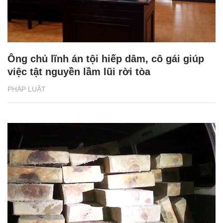
Ông chủ lĩnh án tội hiếp dâm, cô gái giúp
việc tật nguyền lầm lũi rời tòa
PHÁP LUẬT