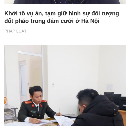
Khởi tố vụ án, tạm giữ hình sự đối tượng
đốt pháo trong đám cưới ở Hà Nội
PHÁP LUẬT