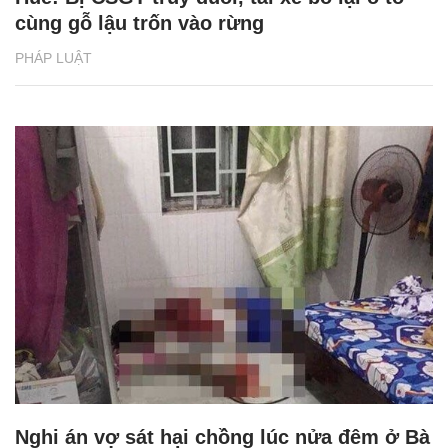
cùng gỗ lậu trốn vào rừng
PHÁP LUẬT
Nghi án vợ sát hại chồng lúc nửa đêm ở Bà