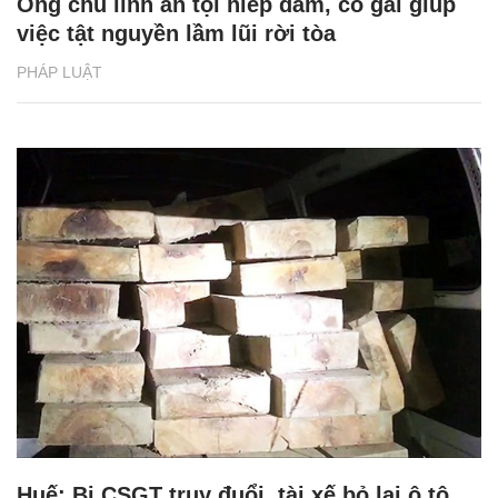
Ông chủ lĩnh án tội hiếp dâm, cô gái giúp
việc tật nguyền lầm lũi rời tòa
PHÁP LUẬT
Huế: Bị CSGT truy đuổi, tài xế bỏ lại ô tô