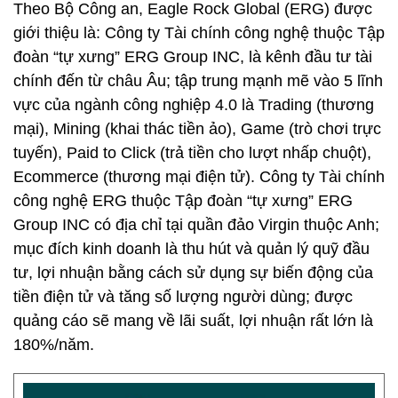
Theo Bộ Công an, Eagle Rock Global (ERG) được
giới thiệu là: Công ty Tài chính công nghệ thuộc Tập
đoàn “tự xưng” ERG Group INC, là kênh đầu tư tài
chính đến từ châu Âu; tập trung mạnh mẽ vào 5 lĩnh
vực của ngành công nghiệp 4.0 là Trading (thương
mại), Mining (khai thác tiền ảo), Game (trò chơi trực
tuyến), Paid to Click (trả tiền cho lượt nhấp chuột),
Ecommerce (thương mại điện tử). Công ty Tài chính
công nghệ ERG thuộc Tập đoàn “tự xưng” ERG
Group INC có địa chỉ tại quần đảo Virgin thuộc Anh;
mục đích kinh doanh là thu hút và quản lý quỹ đầu
tư, lợi nhuận bằng cách sử dụng sự biến động của
tiền điện tử và tăng số lượng người dùng; được
quảng cáo sẽ mang về lãi suất, lợi nhuận rất lớn là
180%/năm.