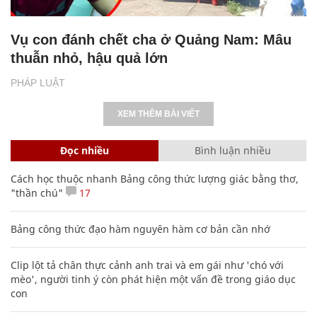
Vụ con đánh chết cha ở Quảng Nam: Mâu
thuẫn nhỏ, hậu quả lớn
PHÁP LUẬT
XEM THÊM BÀI VIẾT
Đọc nhiều
Bình luận nhiều
Cách học thuộc nhanh Bảng công thức lượng giác bằng thơ,
"thần chú"
17
Bảng công thức đạo hàm nguyên hàm cơ bản cần nhớ
Clip lột tả chân thực cảnh anh trai và em gái như 'chó với
mèo', người tinh ý còn phát hiện một vấn đề trong giáo dục
con