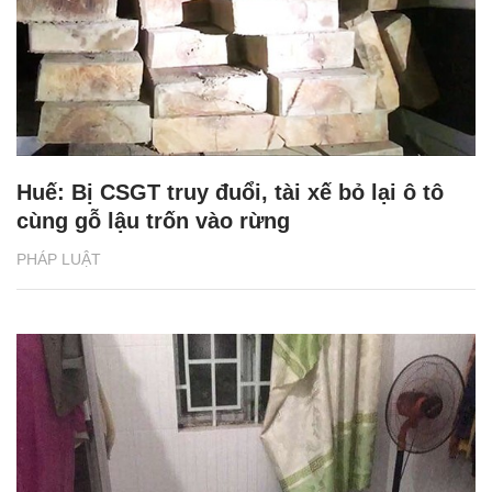
Huế: Bị CSGT truy đuổi, tài xế bỏ lại ô tô
cùng gỗ lậu trốn vào rừng
PHÁP LUẬT