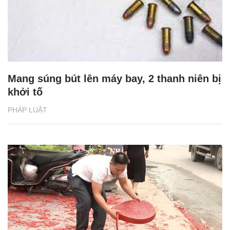
Mang súng bút lên máy bay, 2 thanh niên bị
khởi tố
PHÁP LUẬT