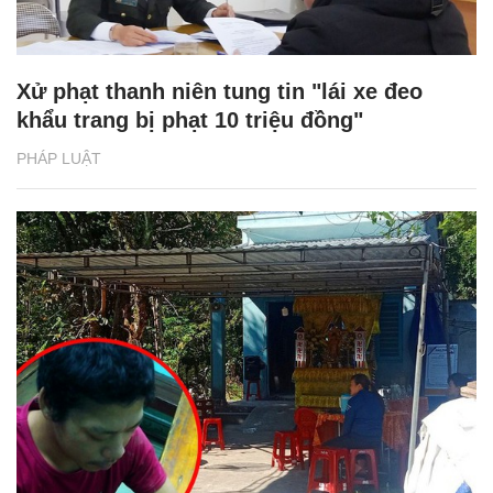
Xử phạt thanh niên tung tin "lái xe đeo
khẩu trang bị phạt 10 triệu đồng"
PHÁP LUẬT