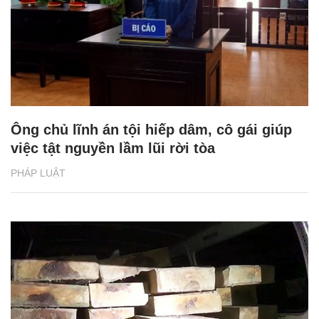
Ông chủ lĩnh án tội hiếp dâm, cô gái giúp
việc tật nguyền lầm lũi rời tòa
PHÁP LUẬT