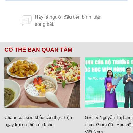
CÓ THỂ BẠN QUAN TÂM
Chăm sóc sức khỏe cần thực hiện
GS.TS Nguyễn Thị Lan ti
ngay khi cơ thể còn khỏe
chức Giám đốc Học viện
Việt Nam