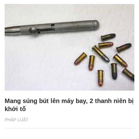
Mang súng bút lên máy bay, 2 thanh niên bị
khởi tố
PHÁP LUẬT