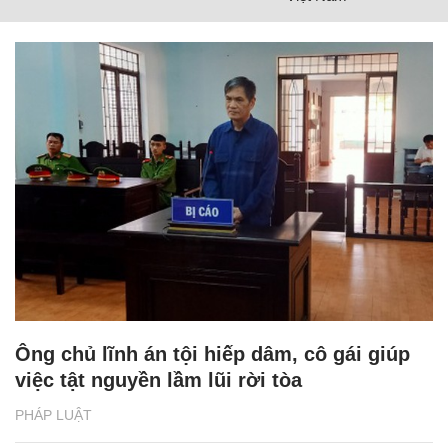
Ông chủ lĩnh án tội hiếp dâm, cô gái giúp
việc tật nguyền lầm lũi rời tòa
PHÁP LUẬT