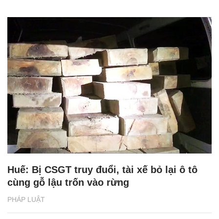
Huế: Bị CSGT truy đuổi, tài xế bỏ lại ô tô
cùng gỗ lậu trốn vào rừng
PHÁP LUẬT